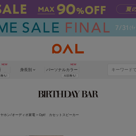
断
身長別
パーソナル
カラー
イヤホン/オーディオ家電
>
Opt! カセットスピーカー