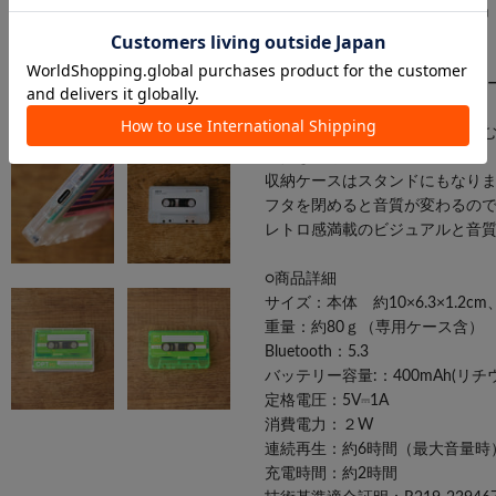
なじみのある方は「懐かしい！
ザイン。
コンパクトな見た目ながらSDカ
しみ方も◎
インテリアとして、音楽を楽し
ち歩きにも便利。
収納ケースはスタンドにもなり
フタを閉めると音質が変わるの
レトロ感満載のビジュアルと音
○商品詳細
サイズ：本体 約10×6.3×1.2cm、
重量：約80ｇ（専用ケース含）
Bluetooth：5.3
バッテリー容量:：400mAh(リ
定格電圧：5V⎓1A
消費電力：２W
連続再生：約6時間（最大音量時
充電時間：約2時間