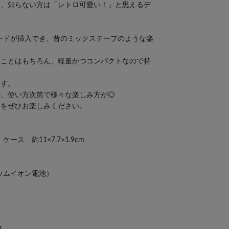
」、知らない方は「レトロ可愛い！」と思えるデ
ードが挿入でき、昔のミックステープのような楽
むことはもちろん、軽量かつコンパクトなので持
ます。
で、使い方次第で様々な楽しみ方が◎
質をぜひお楽しみください。
ケース 約11×7.7×1.9cm
チウムイオン電池）
）