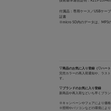
技術基準適合証明：R219-23946
付属品：専用ケース／USBケーブル（U
証書
※micro SD内のデータは、MP
#birbuzz
#birinterior
#birdevice
▽商品のお気に入り登録（♡ハート
完売カラーの再入荷通知や、ラスト
す。
▽ブランドのお気に入り登録
新商品や再入荷などいち早くブラン
※キャンペーンやフェアにより価格
※照明やパソコンなどの環境により