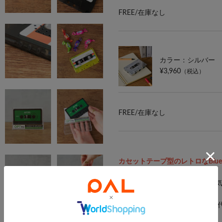
FREE/
在庫なし
カラー：シルバー
¥3,960
（税込）
FREE/
在庫なし
カセットテープ型のレトロな
Bl
見た目も音質もどこか懐かしい
プ型のスピーカー。
カセットテープとは、80～90
めのメディアです。