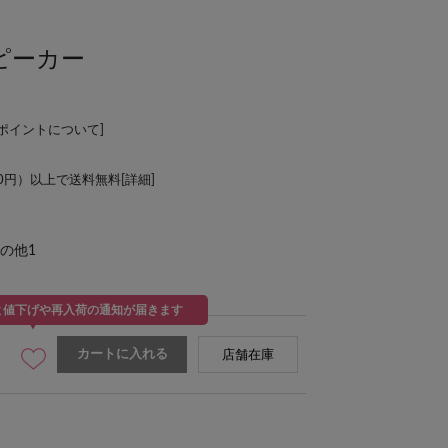
スピーカー
Lポイントについて
]
00円）以上で送料無料[
詳細
]
の他1
と値下げや再入荷の通知が届きます
カートに入れる
店舗在庫