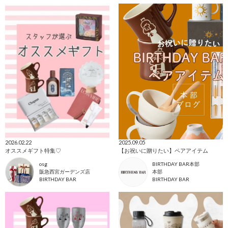
2026.02.22
2025.09.05
オススメギフト特集♡
【お祝いに贈りたい】ペアアイテム
osg
BIRTHDAY BAR本部
阪急西宮ガーデンズ店
本部
BIRTHDAY BAR
BIRTHDAY BAR