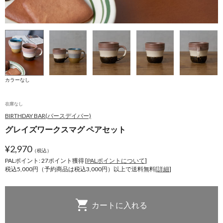
カラーなし
在庫なし
BIRTHDAY BAR(バースデイバー)
グレイズワークスマグ ペアセット
¥
2,970
（税込）
PALポイント: 27
ポイント獲得 [
PALポイントについて
]
税込5,000円（予約商品は税込3,000円）以上で送料無料[
詳細
]