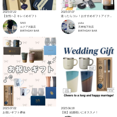
2025.07.22
2025.07.07
【女性へ】キレイめギフト
迷ったらコレ！おすすめギフトアイテム🎁
SAKI
yuka
ルクア大阪店
天神地下街店
BIRTHDAY BAR
BIRTHDAY BAR
2025.07.02
2025.06.18
お祝いギフト🎁🎀
【祝】結婚祝いにオススメ！