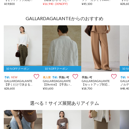
¥
19,800
¥
16,940
(
30%OFF
)
¥
45,100
¥
28,6
GALLARDAGALANTEからのおすすめ
10％OFFクーポン
10％OFFクーポン
10



予約
NEW
再入荷
予約
手洗い可
手洗い可
予約
GALLARDAGALANTE
GALLARDAGALANTE
GALLARDAGALANTE
GALL
【穿くだけで決まる】ペイントカーゴパンツ
【Dhritië】【手洗い可】エンブロイダリージャケット
【セットアップ対応】バックサテンドロストパンツ
¥
28,600
¥
50,600
¥
18,700
¥
48,4
選べる！サイズ展開ありアイテム