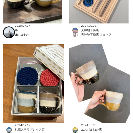
2025.07.27
2024.10.01
ルミネ横浜店
天神地下街店
chii
168cm
天神地下街店 スタッフ
2024.09.17
2024.05.30
札幌ステラプレイス店
エスパル仙台店