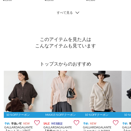
このアイテムを見た人は
こんなアイテムも見ています
トップスからのおすすめ
10％OFFクーポン
MAX15％OFFクーポン
10％OFFクーポン
10



予約
手洗い可
NEW
SALE
WEB限定
予約
NEW
予約
GALLARDAGALANTE
GALLARDAGALANTE
GALLARDAGALANTE
GALL
【セットアップ対応】リヨセルドルマンシャツ
【着痩せ/さらっと素材】ハーフスリーブウエストシェイプシャツ
ファーカシミヤ3WAYカーディガン