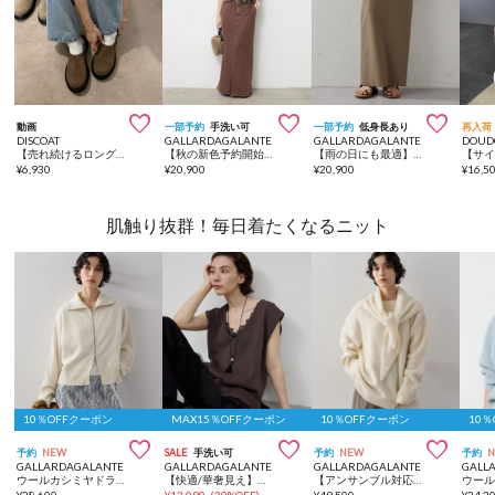



動画
一部予約
手洗い可
一部予約
低身長あり
再入荷
DISCOAT
GALLARDAGALANTE
GALLARDAGALANTE
DOUD
【売れ続けるロングセラー！/S~XLサイズ展開】クロッグサボシューズ≪詳細動画あり≫
【秋の新色予約開始】【3サイズ展開/セットアップ対応】リヨセルスリットスカート
【雨の日にも最適】【シリーズ累計販売1万枚超！/3サイズ展開】ストレッチマキシタイトスカート2
¥
6,930
¥
20,900
¥
20,900
¥
16,5
肌触り抜群！毎日着たくなるニット
10％OFFクーポン
MAX15％OFFクーポン
10％OFFクーポン
10



予約
NEW
SALE
手洗い可
予約
NEW
予約
GALLARDAGALANTE
GALLARDAGALANTE
GALLARDAGALANTE
GALL
ウールカシミヤドライバーズニット
【快適/華奢見え】サイドスリットニット
【アンサンブル対応】ヤクオーバーニット
¥
28,600
¥
13,090
(
30%OFF
)
¥
49,500
¥
24,2