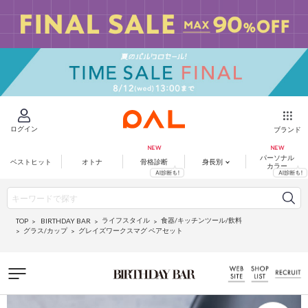
ログイン
ブランド
パーソナル
ベストヒット
オトナ
骨格診断
身長別
カラー
ライフスタイル
食器/キッチンツール/飲料
BIRTHDAY BAR
TOP
グラス/カップ
グレイズワークスマグ ペアセット