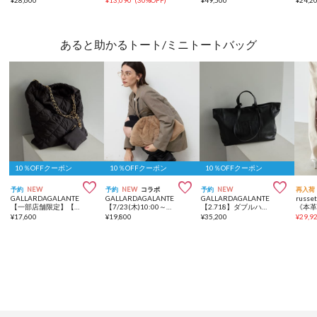
あると助かるトート/ミニトートバッグ
10％OFFクーポン
10％OFFクーポン
10％OFFクーポン



予約
NEW
予約
NEW
コラボ
予約
NEW
再入荷
GALLARDAGALANTE
GALLARDAGALANTE
GALLARDAGALANTE
russe
【一部店舗限定】【2.718】キルティングチェーンバッグ
【7/23(木)10:00～予約開始】【MANAKAコラボ】【2.718】エコファークラッチBAG
【2.718】ダブルハンドルBIGトート
¥
17,600
¥
19,800
¥
35,200
¥
29,9