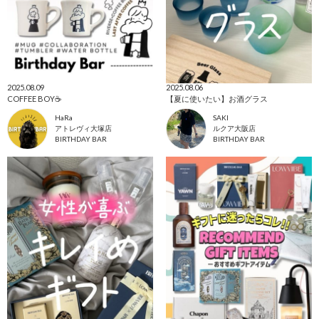
2025.08.09
2025.08.06
COFFEE BOY☕️
【夏に使いたい】お酒グラス
HaRa
SAKI
アトレヴィ大塚店
ルクア大阪店
BIRTHDAY BAR
BIRTHDAY BAR