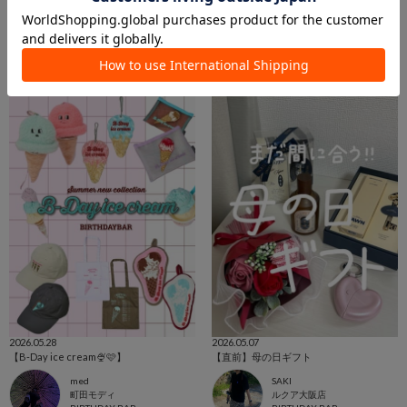
2026.06.11
2026.05.30
【人と被らない】香水
【父の日にも】メンズギフト
SAKI
SAKI
ルクア大阪店
ルクア大阪店
BIRTHDAY BAR
BIRTHDAY BAR
2026.05.28
2026.05.07
【B-Day ice cream🍨🩷】
【直前】母の日ギフト
med
SAKI
町田モディ
ルクア大阪店