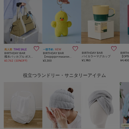



再入荷
TIME SALE
一部予約
NEW
BIRTHDAY BAR
BIRT
BIRTHDAY BAR
BIRTHDAY BAR
バイカラーマグカップ
撥水パッカブル ボストンバッグ
【mojojojo×macaroni edge】毛糸のマスコットストラップ
¥
1,980
¥
4,40
¥
3,762
(
10%OFF
)
¥
3,300
役立つランドリー・サニタリーアイテム