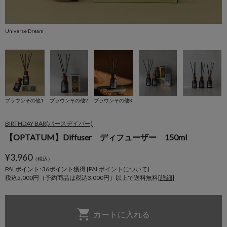
Universe Dream
W
ブラウンその他1
ブラウンその他2
ブラウンその他3
BIRTHDAY BAR(バースデイバー)
【OPTATUM】Diffuser ディフューザー 150ml
¥
3,960
（税込）
PALポイント: 36
ポイント獲得 [
PALポイントについて
]
税込5,000円（予約商品は税込3,000円）以上で送料無料[
詳細
]