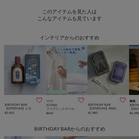
このアイテムを見た人は
こんなアイテムも見ています
インテリアからのおすすめ



NEW
動画
BIRTHDAY BAR
BIRTHDAY BAR
3COINS
BIRT
【OPTATUM】ピローミスト
【OPTATUM】PAPER INCENSE 紙香
ファブリッククールミスト
¥
3,410
¥
1,980
¥
660
¥
6,49
BIRTHDAY BARからのおすすめ