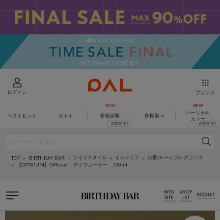
ログイン
ブランド
パーソナル
ベストヒット
オトナ
骨格診断
身長別
カラー
ライフスタイル
インテリア
お香/ルームフレグランス
BIRTHDAY BAR
TOP
【OPTATUM】Diffuser ディフューザー 150ml