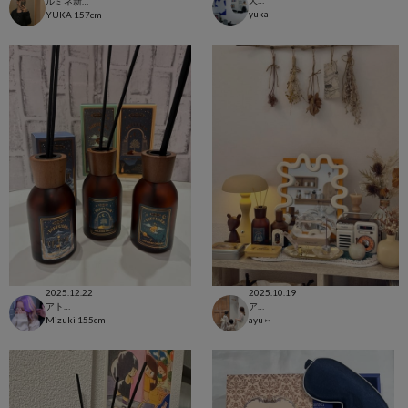
天神地下街店
ルミネ新宿店
yuka
YUKA
157cm
2025.12.22
2025.10.19
アトレ恵比寿店
アトレ松戸店
Mizuki
155cm
ayu ⑅