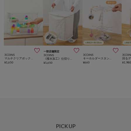



一部店舗限定
3COINS
3COINS
3COIN
3COINS
マルチクリアボックス棚付き
キーホルダースタンド／コレクション収納
《撥水加工》仕切り付きランドリーバスケット
¥
1,650
¥
660
¥
1,98
¥
1,650
PICK UP