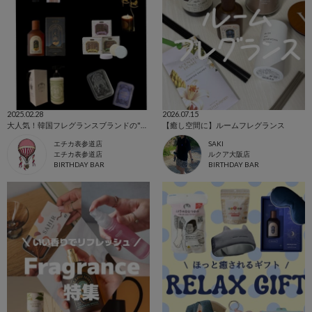
2025.02.28
2026.07.15
大人気！韓国フレグランスブランドの"OPTATUM(オプタウム)"をご紹介！
【癒し空間に】ルームフレグランス
エチカ表参道店
SAKI
エチカ表参道店
ルクア大阪店
BIRTHDAY BAR
BIRTHDAY BAR