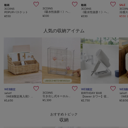



動画
動画
SALE
3COINS
3COINS
3COINS
3COIN
《吸水性抜群！》ヘアドライバンド
POPUPバスケット
《吸水性抜群！》ヘアドライキャップ
¥
330
¥
550
¥
330
¥
550
人気の収納アイテム



WEB限定
WEB限定
WEB
3COINS
salut!
BIRTHDAY BAR
salut!
引き出し式キーホルダーケース／コレクション収納
《WEB限定再入荷》PPマルチ収納バスケット
【tower タワー】収納付きドライヤー&ヘアーアイロンスタンド タワー
¥
1,100
¥
1,650
¥
2,750
¥
3,85
おすすめトピック
収納