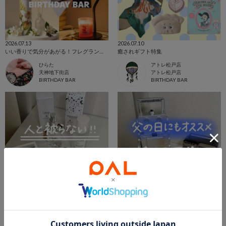
2026.07.13
2026.07.10
いい香りで気分があがる！フレグランス特集
癒されギフト特集
ひらた
アトレ松戸店
天神地下街店
アトレ松戸店
BIRTHDAY BAR
BIRTHDAY BAR