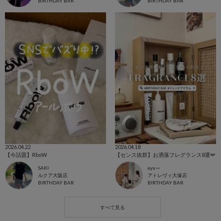
BIRTHDAY BAR
BIRTHDAY BAR
2026.04.22
2026.04.18
【今話題】RboW
【センス抜群】お洒落フレグランス8選🪽
SAKI
ayu ⑅
ルクア大阪店
アトレヴィ大塚店
BIRTHDAY BAR
BIRTHDAY BAR