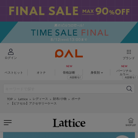
ログイン
ブランド
パーソナル
ベストヒット
オトナ
骨格診断
身長別
カラー
レディース
財布/小物
ポーチ
Lattice
TOP
【ピクセル】アクセサリーケース