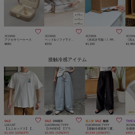



3COINS
3COINS
3COINS
3COIN
アクセサリーケース
ベッド&ソファ下クリアボックス／クリア収納シリーズ
《水拭き可能！》PPラタントイレ収納ボックス
¥
880
¥
550
¥
1,100
¥
1,98
接触冷感アイテム



SALE
SALE
UNISEX
再入荷
SALE
動画
TIME 
LOCUST
CIAOPANIC TYPY
CIAOPANIC TYPY
3COIN
【ユニセックス】【接触冷感】ガールT
【UNISEX】【プラスサイズあり】接触冷感配色ステッチカーブパンツ
【接触冷感素材で夏も快適】【UNISEX】レーヨンナイロン2タックワイドスラックス
¥
1,100
(
60%OFF
)
¥
3,300
(
52%OFF
)
¥
5,544
(
20%OFF
)
¥
935