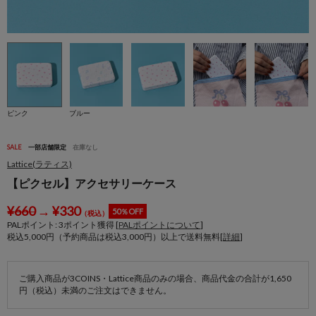
ピンク
ブルー
SALE
一部店舗限定
在庫なし
Lattice(ラティス)
【ピクセル】アクセサリーケース
¥
660
→
¥
330
50％OFF
（税込）
PALポイント:
3
ポイント獲得 [
PALポイントについて
]
税込5,000円（予約商品は税込3,000円）以上で送料無料[
詳細
]
ご購入商品が3COINS・Lattice商品のみの場合、商品代金の合計が1,650
円（税込）未満のご注文はできません。