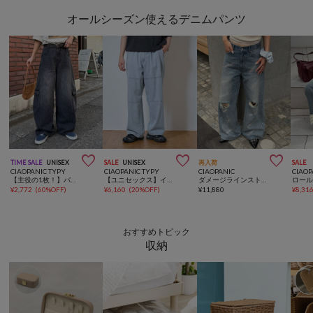
オールシーズン使えるデニムパンツ



TIME SALE
UNISEX
SALE
UNISEX
再入荷
SALE
CIAOPANIC TYPY
CIAOPANIC TYPY
CIAOPANIC
CIAOP
【主役の1枚！】バルーンカーブカーゴデニムパンツ
【ユニセックス】イージーサマーデニムパンツ
ダメージラインストーンワイドストレートデニム
¥
2,772
(
60%OFF
)
¥
6,160
(
20%OFF
)
¥
11,880
¥
8,31
おすすめトピック
収納