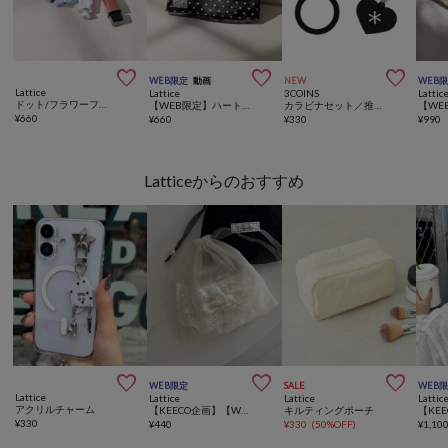



WEB限定
動画
NEW
WEB
Lattice
Lattice
3COINS
Lattic
ドット/フラワーフリルポーチ
【WEB限定】ハートメッシュバッグインバッグ(横型)
カラビナセット／推し活
¥
660
¥
660
¥
330
¥
990
Latticeからのおすすめ



WEB限定
SALE
WEB
Lattice
Lattice
Lattice
Lattic
アクリルチャーム
【KEECO企画】【WEB限定】シアー巾着ポーチ
キルティングポーチ
¥
330
¥
440
¥
330
(
50%OFF
)
¥
1,10