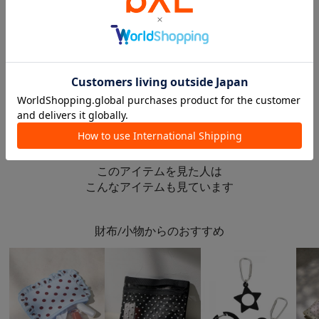
WEB限定
WEB限定
SALE
Lattice
Lattice
Lattice
【KEECO企画】【WEB限定】シアー巾着ポーチ
【WEB限定】ハートメッシュバッグインバッグ
メタリック巾着ポーチ
¥440
¥990
¥275
(50%OFF)
このアイテムを見た人は
こんなアイテムも見ています
財布/小物からのおすすめ