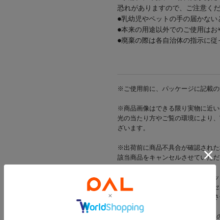
恐れがありますので、ご注意く
●乳幼児やペットの手の届かない
●本来の用途以外でのご使用はお
●廃棄の際は各自治体の指示に従
※ご使用前に、パッケージに記載の
※商品画像はできる限り実物に近い
光の当たり方やご覧の環境により、
ざいます。
※出荷前に商品不具合が確認された
該当商品をキャンセルさせていただ
※当店では店舗とオンラインショッ
在庫状況により一部商品をキャンセ
在庫をご用意できた商品のみ発送さ
※お支払い方法がd払い・メルペイ