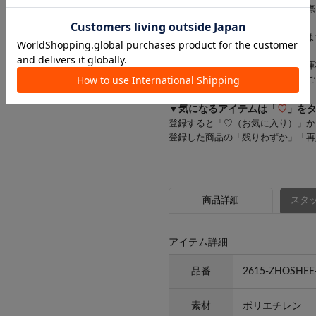
一部商品のキャンセルが発生した際
す。
お客様にはご迷惑をおかけいたしま
※一部の商品では、商品仕様や在庫
店舗在庫を表示していない場合がご
▼気になるアイテムは「
♡
」を
登録すると「♡（お気に入り）」か
登録した商品の「残りわずか」「再
商品詳細
スタッ
アイテム詳細
品番
2615-ZHOSHEE
素材
ポリエチレン