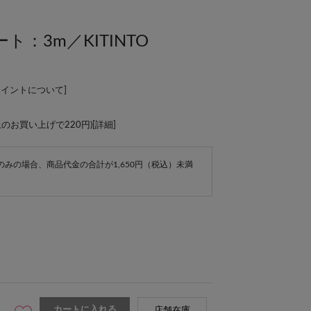
：3m／KITINTO
ポイントについて
]
上のお買い上げで220円)[
詳細
]
e商品のみの場合、商品代金の合計が1,650円（税込）未満
カートに入れる
店舗在庫