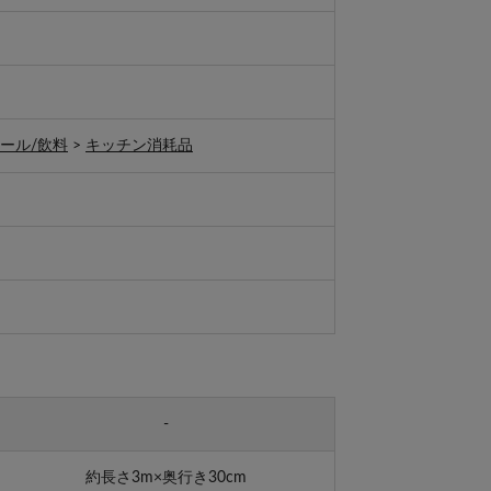
ール/飲料
>
キッチン消耗品
-
約長さ3m×奥行き30cm