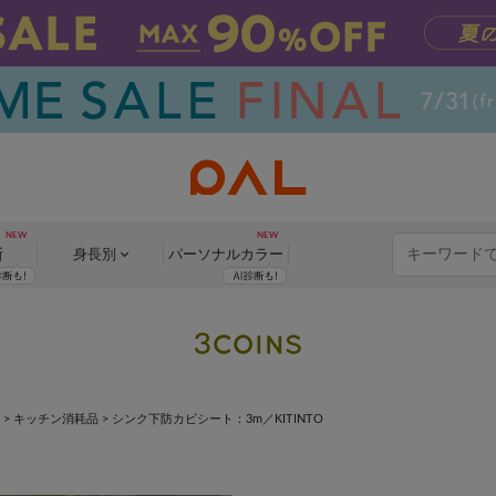
断
身長別
パーソナル
カラー
>
キッチン消耗品
>
シンク下防カビシート：3m／KITINTO