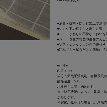
FREE/
在庫あり
●消臭・抗菌・防カビ加工で清潔
●シンク下の棚や引き出しに敷い
●シートまわりの不快なにおいを
●シート表面の雑菌や裏面のカビ
●ソフトなクッション性で傷付き
●汚れても水拭きだけで簡単に汚
■仕様■
内容：1枚
成分：天然系消臭剤、有機系抗
耐熱温度：60℃
お取替え目安：約6ヶ月
※ご使用状況によって、消臭・
があります。
※劣化が見られた場合は、期限