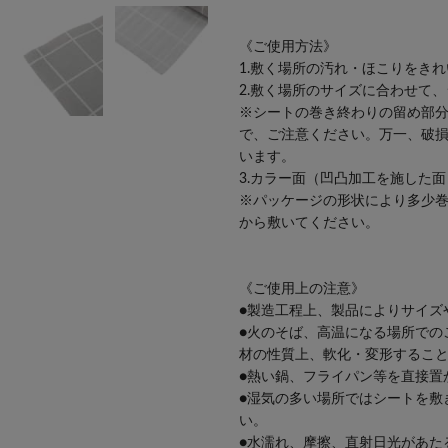
《ご使用方法》
1.敷く場所の汚れ・ほこりをき
2.敷く場所のサイズに合わせて
※シートの巻き終わりの留め部
で、ご注意ください。万一、破
います。
3.カラー面（凹凸加工を施した
※パッケージの形状により多少
から敷いてください。
《ご使用上の注意》
●製造工程上、製品によりサイズ
●火のそば、高温になる場所での
材の性質上、軟化・変形するこ
●熱い鍋、フライパン等を直接置
●湿気の多い場所ではシートを敷
い。
●水濡れ、摩擦、直射日光があた