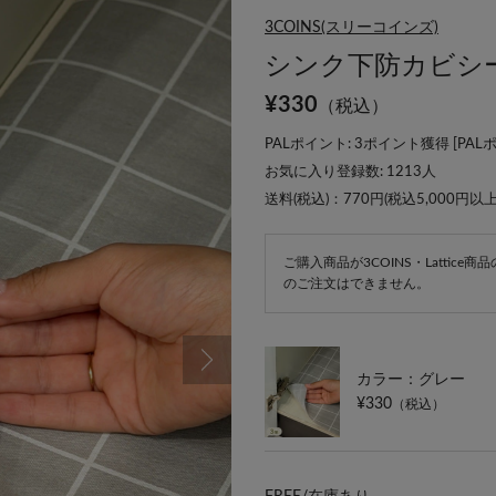
3COINS(スリーコインズ)
シンク下防カビシート
¥
330
（税込）
PALポイント: 3ポイント獲得 [
PAL
お気に入り登録数:
1213
人
送料(税込)：770円(税込5,000円以
ご購入商品が3COINS・Lattic
のご注文はできません。
カラー：グレー
¥330
（税込）