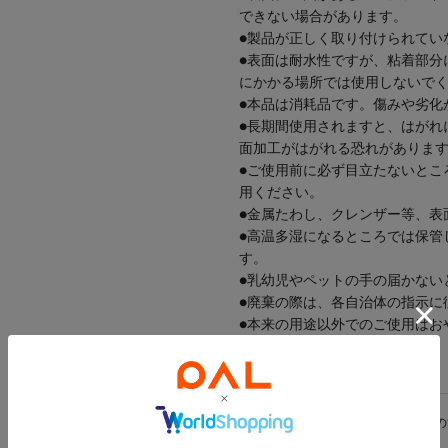
できない場合があります。
●製品が正しく取り付けられてい
●表面は耐水性ですが、粘着部分
にかかる場所では使用しないで
●本品は消耗品です。傷みや劣化
●長期間使用されますと、はがれ
面加工がはがれる恐れがありま
●ご使用前に必ず目立たないとこ
用ください。
●金属たわし、クレンザー等、表
●高温多湿になるところでは保管
す。
●乳幼児やペットの手の届かない
●廃棄の際は、各自治体の指示に
●本来の用途以外でのご使用はお
※ご使用前に、パッケージに記載の