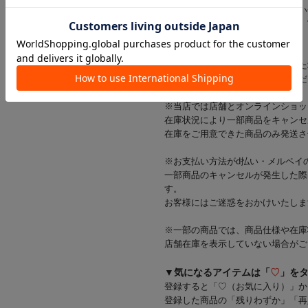
※商品画像はできる限り実物に近い
光の当たり方やご覧の環境により、
ざいます。
※出荷前に商品不具合が確認された
該当商品をキャンセルさせていただ
※当店では店舗とオンラインショッ
在庫状況により一部商品をキャンセ
在庫をご用意できた商品のみ発送さ
※お支払い方法がd払い・メルペイ
一部商品のキャンセルが発生した際
す。
お客様にはご迷惑をおかけいたしま
※一部の商品では、商品仕様や在庫
店舗在庫を表示していない場合がご
▼気になるアイテムは「
♡
」を
登録すると「♡（お気に入り）」か
登録した商品の「残りわずか」「再