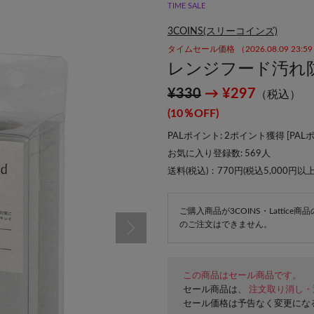
TIME SALE
3COINS(スリーコインズ)
タイムセール価格 （2026.08.09 23:
レンジフード汚れ防止
¥330
→ ¥297
（税込）
(10％OFF)
PALポイント: 2ポイント獲得 [
PAL
お気に入り登録数:
569
人
送料(税込)：770円(税込5,000円以
ご購入商品が3COINS・Lattic
のご注文はできません。
この商品はセール商品です。
セール商品は、
注文取り消し・
セール価格は予告なく変更にな