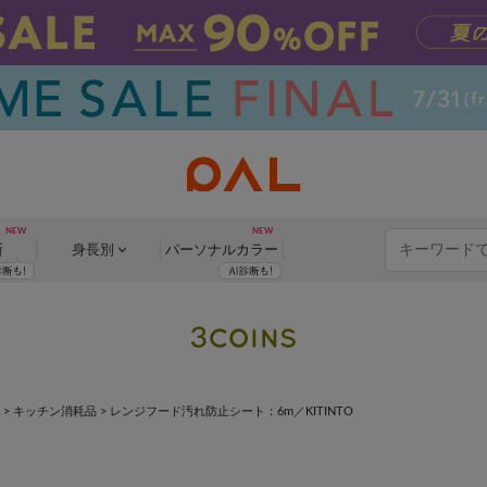
断
身長別
パーソナル
カラー
>
キッチン消耗品
>
レンジフード汚れ防止シート：6m／KITINTO