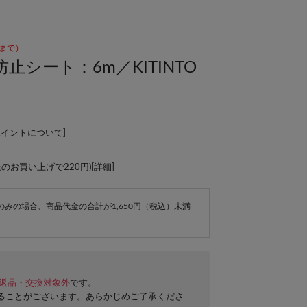
59まで）
シート：6m／KITINTO
ポイントについて
]
上のお買い上げで220円)[
詳細
]
e商品のみの場合、商品代金の合計が1,650円（税込）未満
返品・交換対象外
です。
ることがございます。あらかじめご了承くださ