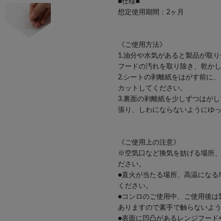
■仕様■
想定使用期間：2ヶ月
《ご使用方法》
1.油分や水気があると製品が取
フードの汚れを取り除き、乾か
2.シートの剥離紙をはがす前に
カットしてください。
3.裏面の剥離紙を少しずつはが
張り、しわにならないようにゆ
《ご使用上の注意》
※空気口など換気を妨げる場所
ださい。
●直火が当たる場所、高温になる
ください。
●コンロのご使用中、ご使用後は
ありますので素手で触らないよ
●表面に凹凸があるレンジフード