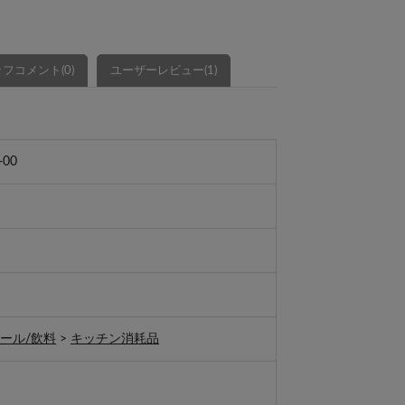
フコメント(0)
ユーザーレビュー(1)
-00
ール/飲料
>
キッチン消耗品