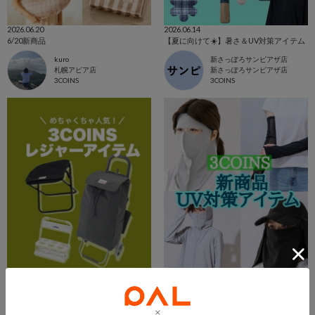
2026.06.20
2026.06.14
6/20新商品
【夏に向けて☀️】暑さ＆UV対策アイテム
kuro
新さっぽろサンピアザ店
札幌アピア店
新さっぽろサンピアザ店
3COINS
3COINS
2026.06.13
2026.06.13
【おすすめ】レジャーアイテム☘️
☀️新商品☀️ UV対策アイテム👊🔥