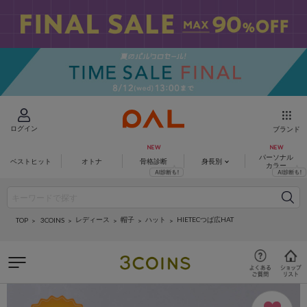
ログイン
ブランド
パーソナル
ベストヒット
オトナ
骨格診断
身長別
カラー
レディース
帽子
ハット
HIETECつば広HAT
3COINS
TOP