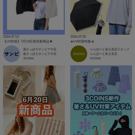
2026.07.10
2026.07.02
【UV対策】7月10日発売新商品🍀
☀️UV対策特集☀️
新さっぽろサンピアザ店
ららぽーと富士見店スタッフ
新さっぽろサンピアザ店
ららぽーと富士見店
3COINS
3COINS