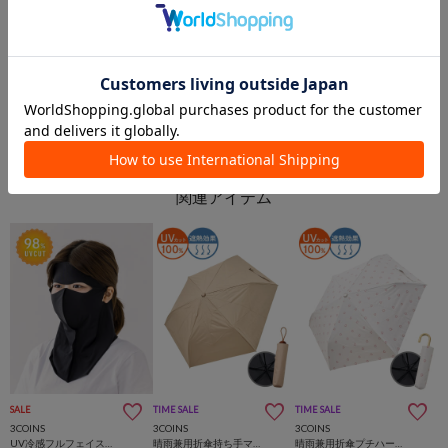
ららぽーと新三郷店
西武東戸塚SC店
ららぽーと新三郷店
西武東戸塚SC
3COINS
3COINS
SALE
TIME SALE
TIME SALE
3COINS
3COINS
3COINS
UV冷感フルフェイスマスク
晴雨兼用折傘持ち手マーブル
晴雨兼用折傘プチハート