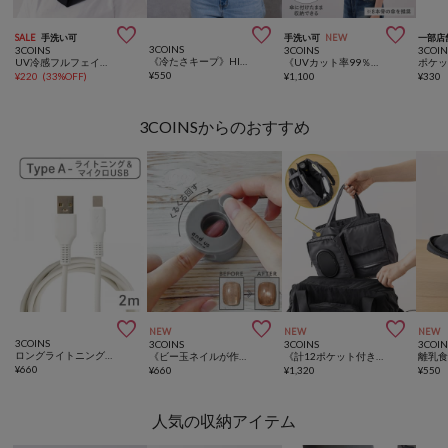



SALE
手洗い可
手洗い可
NEW
一部店
3COINS
3COINS
3COINS
3COIN
《冷たさキープ》HIETECアームカバー
UV冷感フルフェイスマスク
《UVカット率99％》UV傘用カーテン
¥
550
¥
220
(
33%OFF
)
¥
1,100
¥
330
3COINSからのおすすめ



NEW
NEW
NEW
3COINS
3COINS
3COINS
3COIN
ロングライトニングケーブル：2ｍ
《ビー玉ネイルが作れる》マグネイルメーカー／and us
《計12ポケット付き！》バッグインバッグ／KIDSトラベル
¥
660
¥
660
¥
1,320
¥
550
人気の収納アイテム