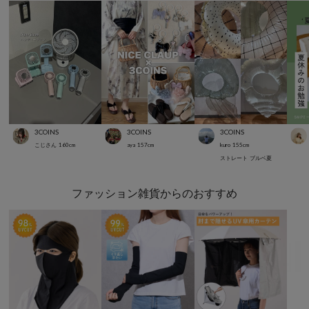
3COINS
3COINS
3COINS
こじさん
160
cm
aya
157
cm
kuro
155
cm
ストレート
ブルベ夏
ファッション雑貨からのおすすめ