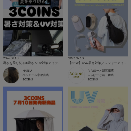
2026.07.10
2026.07.10
暑さを乗り切る❄️暑さ＆UV対策アイテム🌞✨️
【NEW】UV&暑さ対策／レジャーアイテム🌤
NATSU
ららぽーと新三郷店
ベルモール宇都宮店
ららぽーと新三郷店
3COINS
3COINS