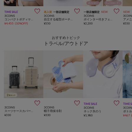



TIME SALE
再入荷
一部店舗限定
一部店舗限定
NEW
NEW
3COINS
3COINS
3COINS
3COIN
コンパクトボディケアガン／hemle
自立する縦型ポーチ／and us
ポインター付きフェイスローラー／and us
アメ
¥
4,455
(
10%OFF
)
¥
550
¥
2,200
¥
550
おすすめトピック
トラベル/アウトドア



TIME SALE
TIME 
3COINS
3COINS
3COINS
3COIN
スーツケースカバー2枚セット
帽子用保冷剤
ネック氷のう
ボト
¥
330
¥
330
¥
1,980
¥
467