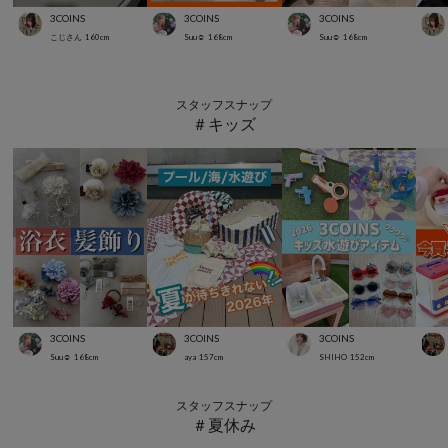
3COINS
3COINS
3COINS
こじさん
160
cm
Suu☺︎
168
cm
Suu☺︎
168
cm
スタッフスナップ
＃キッズ
3COINS
3COINS
3COINS
Suu☺︎
168
cm
aya
157
cm
SHIHO
152
cm
スタッフスナップ
＃夏休み