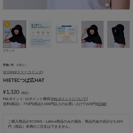
ブラック
手洗い可
在庫なし
3COINS(スリーコインズ)
HIETECつば広HAT
¥
1,320
（税込）
PALポイント: 12
ポイント獲得 [
PALポイントについて
]
送料(税込)：770円(税込5,000円以上のお買い上げで220円)[
詳細
]
ご購入商品が3COINS・Lattice商品のみの場合、商品代金の合計が1,650
円（税込）未満のご注文はできません。