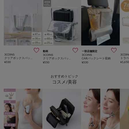



動画
一部店舗限定
3COINS
3COIN
3COINS
3COINS
クリアボックスバッグ：L／クリア収納シリーズ
クリアボックスバッグ：LLタテ／クリア収納シリーズ
CARバックシート収納
¥
330
¥
1,65
¥
550
¥
330
おすすめトピック
コスメ/美容