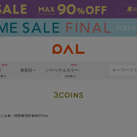
断
身長別
パーソナル
カラー
たたみ傘
>
晴雨兼用折傘BIG75cm