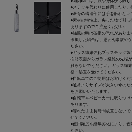
●開閉時には、顔や身体から離し
●ステッキ代わりに使用したり、
●傘骨の構造部には手を触れない
●素材の特性上、尖った物で引っ
ありますのでご注意ください。
●強風の時は破損の恐れがありま
破損した場合は、思わぬ事故や
ださい。
●ガラス繊維強化プラスチック製
樹脂表面からガラス繊維の先端
触らないでください。ガラス繊
察・処置を受けてください。
●自転車でのご使用はお避けくだ
●通常よりサイズが大きい傘のた
をお願いいたします。
●自転車やベビーカーに取りつけ
あります。
●濡れたまま長時間放置しないで
せてください。
●使用頻度や経年劣化により、色
ださい。