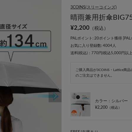
3COINS(スリーコインズ)
晴雨兼用折傘BIG75
¥
2,200
（税込）
PALポイント: 20ポイント獲得 [
PA
お気に入り登録数:
4004
人
送料(税込)：770円(税込5,000円以
ご購入商品が3COINS・Lattic
のご注文はできません。
カラー：シルバー
¥2,200
（税込）