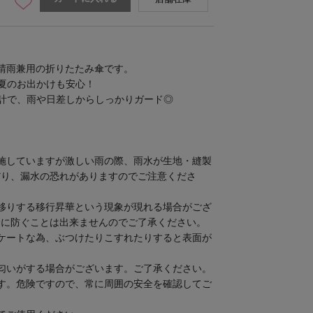
晴雨兼用の折りたたみ傘です。
、夏のお出かけも安心！
設計で、雨や日差しからしっかりガード◎
施していますが激しい雨の際、雨水が生地・縫製
だり、漏水の恐れがありますのでご注意くださ
移りする移行昇華という現象が現れる場合がござ
全に防ぐことは出来ませんのでご了承ください。
ケートな為、ぶつけたりこすれたりすると表面が
匂いがする場合がございます。ご了承ください。
す。危険ですので、常に周囲の安全を確認してご