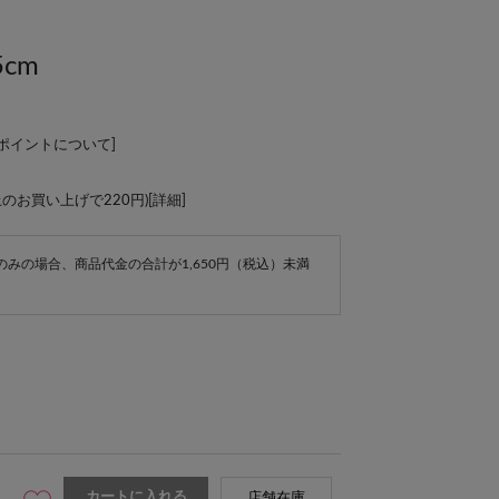
cm
Lポイントについて
]
上のお買い上げで220円)[
詳細
]
e商品のみの場合、商品代金の合計が1,650円（税込）未満
カートに入れる
店舗在庫