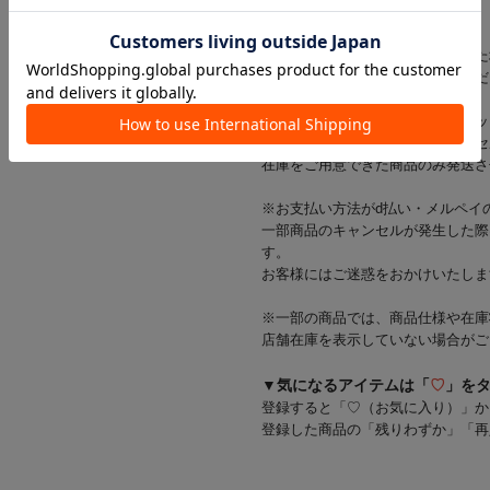
ざいます。
※出荷前に商品不具合が確認された
該当商品をキャンセルさせていただ
※当店では店舗とオンラインショッ
在庫状況により一部商品をキャンセ
在庫をご用意できた商品のみ発送さ
※お支払い方法がd払い・メルペイ
一部商品のキャンセルが発生した際
す。
お客様にはご迷惑をおかけいたしま
※一部の商品では、商品仕様や在庫
店舗在庫を表示していない場合がご
▼気になるアイテムは「
♡
」を
登録すると「♡（お気に入り）」か
登録した商品の「残りわずか」「再