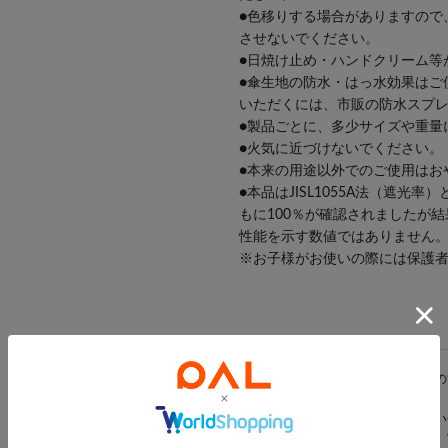
●色移りする場合がありますので
させないでください。
●日焼け止め・ハンドクリーム等
●傘生地の防水・はっ水効果はご
いただくには、市販の防水スプ
●製品ごとに、多少サイズや重量
●火気に近づけないでください。
●本来の用途以外でのご使用はお
●本品はJISL1055A法（遮光率
もに100％が確認されましたが
性能を示す数値ではありません
※お子様がお使いの際には保護
/UV対策/日焼け対策/紫外線対策
※ご使用前に、パッケージに記載の
※商品画像はできる限り実物に近い
光の当たり方やご覧の環境により、