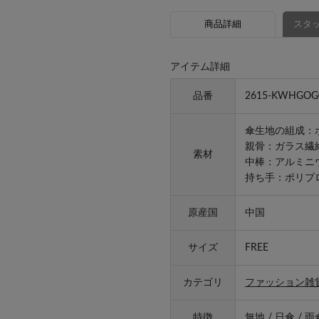
商品詳細
スタッ
アイテム詳細
品番
2615-KWHGOG
傘生地の組成：ポ
親骨：ガラス繊
素材
中棒：アルミニ
持ち手：ポリプ
原産国
中国
サイズ
FREE
カテゴリ
ファッション雑
特徴
無地
/
日傘
/
雨