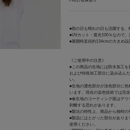
FREE/
在庫あり
●雨の日も晴れの日も活躍する、
●UVカット・遮光100％なので
●展開時直径約134cmの大きめ
《ご使用中の注意》
●この商品の生地には防水加工を
および特殊加工部分に染み込ん
い。
●生地の濃色部分が淡色部分に色
います。現在の染色技術では完
●傘生地のコーティング面はデリ
剥離する恐れがあります。
●製法の特性上、商品から独特の
●製品にはとがった部分がありま
使用ください。