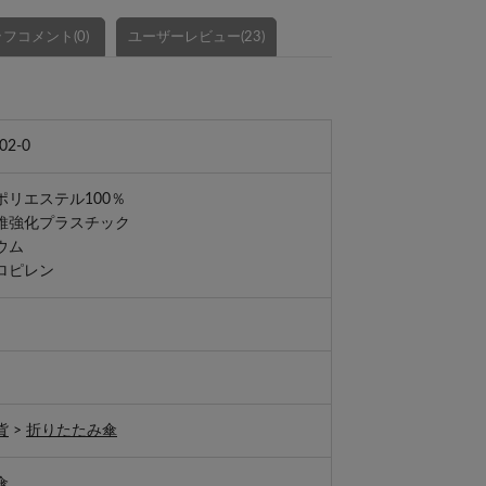
フコメント(0)
ユーザーレビュー(23)
02-0
リエステル100％
維強化プラスチック
ウム
ロピレン
貨
>
折りたたみ傘
傘