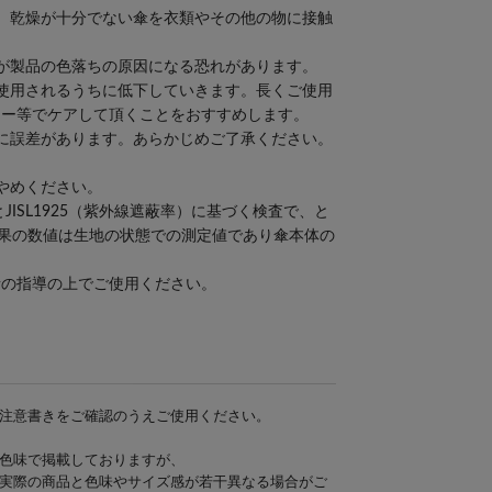
、乾燥が十分でない傘を衣類やその他の物に接触
が製品の色落ちの原因になる恐れがあります。
使用されるうちに低下していきます。長くご使用
レー等でケアして頂くことをおすすめします。
に誤差があります。あらかじめご了承ください。
やめください。
）とJISL1925（紫外線遮蔽率）に基づく検査で、と
結果の数値は生地の状態での測定値であり傘本体の
。
者の指導の上でご使用ください。
/日傘/
注意書きをご確認のうえご使用ください。
色味で掲載しておりますが、
実際の商品と色味やサイズ感が若干異なる場合がご