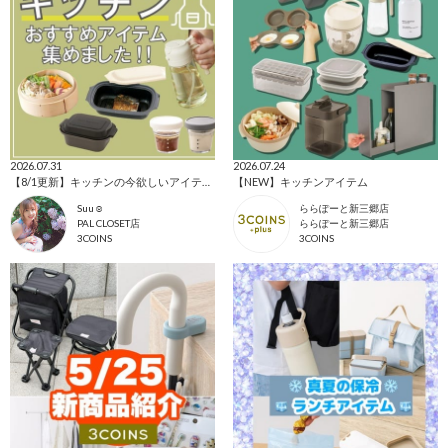
2026.07.31
2026.07.24
【8/1更新】キッチンの今欲しいアイテム集めました！
【NEW】キッチンアイテム
Suu☺︎
ららぽーと新三郷店
PAL CLOSET店
ららぽーと新三郷店
3COINS
3COINS