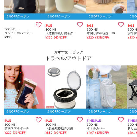
5％OFFクーポン
5％OFFクーポン
5％OFFクーポン
5％



SALE
SALE
SALE
3COINS
3COINS
3COINS
3COIN
ランチ巾着バッグ／KITINTO
《煮物や蒸し鶏も作れる！》一人炊き用炊飯マグ／KITINTO
水切り保存容器：700ml
¥
330
¥
330
(
40%OFF
)
¥
220
(
33%OFF
)
¥
330
おすすめトピック
トラベル/アウトドア
5％OFFクーポン
5％OFFクーポン
5％OFFクーポン
5％



SALE
SALE
TIME SALE
TIME 
3COINS
3COINS
3COINS
3COIN
防滴スマホポーチ
《長距離移動のお供に》ポータブルトイレ／KIDS
ボトルカバー
¥
220
(
33%OFF
)
¥
880
(
60%OFF
)
¥
467
(
15%OFF
)
¥
561