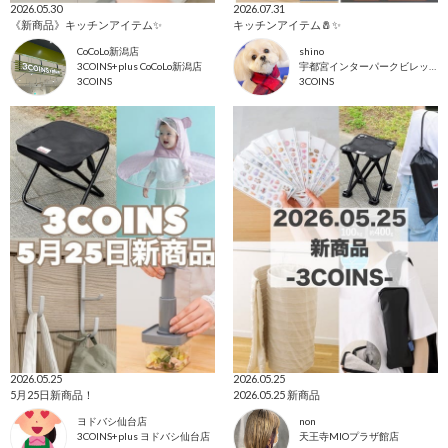
2026.05.30
2026.07.31
《新商品》キッチンアイテム✨
キッチンアイテム🧂✨
CoCoLo新潟店
shino
3COINS+plus CoCoLo新潟店
宇都宮インターパークビレッジ店
3COINS
3COINS
2026.05.25
2026.05.25
5月25日新商品！
2026.05.25 新商品
ヨドバシ仙台店
non
3COINS+plus ヨドバシ仙台店
天王寺MIOプラザ館店