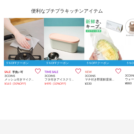
便利なプチプラキッチンアイテム
5％OFFクーポン
5％OFFクーポン
5％OFFクーポン
5％



SALE
手洗い可
TIME SALE
NEW
3COIN
3COINS
3COINS
3COINS
メッシュ付きマイクロファイバークロス12枚入り
フタ付きアイスクリームカップワイド：840ml／KITINTO
マチ付き野菜鮮度保持袋：L／KITINTO
¥
880
¥
165
(
50%OFF
)
¥
495
(
10%OFF
)
¥
330