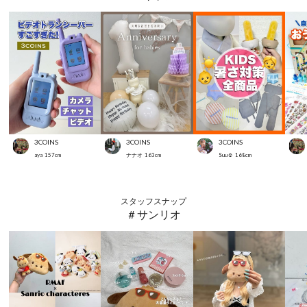
3COINS
3COINS
3COINS
aya
157
cm
ナナオ
163
cm
Suu☺︎
168
cm
スタッフスナップ
＃サンリオ