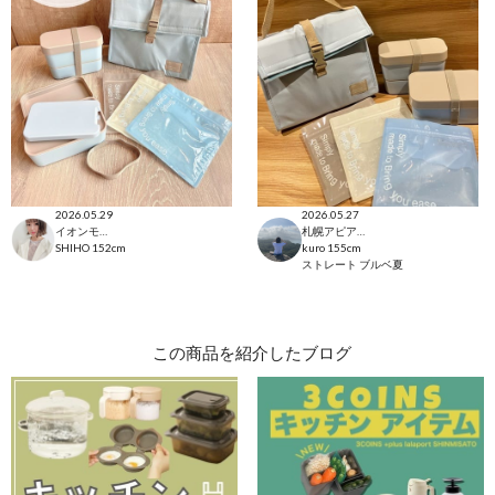
2026.05.29
2026.05.27
イオンモール太田店
札幌アピア店
SHIHO
152cm
kuro
155cm
ストレート
ブルベ夏
この商品を紹介したブログ