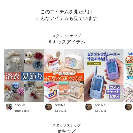
このアイテムを見た人は
こんなアイテムも見ています
スタッフスナップ
＃キッズアイテム
3COINS
3COINS
3COINS
Suu☺︎
168
cm
aya
157
cm
aya
157
cm
スタッフスナップ
＃キッズ