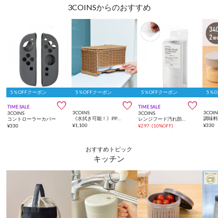
3COINSからのおすすめ
5％OFFクーポン
5％OFFクーポン
5％OFFクーポン
5％



TIME SALE
TIME SALE
3COINS
3COIN
3COINS
3COINS
《水拭き可能！》PPラタントイレ収納ボックス
コントローラーカバー
レンジフード汚れ防止シート：6m／KITINTO
¥
1,100
¥
330
¥
330
¥
297
(
10%OFF
)
おすすめトピック
キッチン