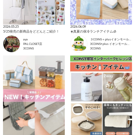
2026.05.25
2026.06.09
5/25発売の新商品をどどんとご紹介！
☀️真夏の保冷ランチアイテム🧊
aya
３COINS＋plusイオンモール上尾
PAL CLOSET店
3COINS+plus イオンモール上尾店
3COINS
3COINS