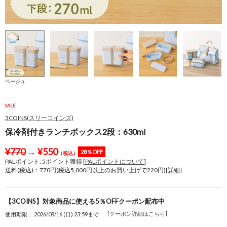
ベージュ
SALE
3COINS(スリーコインズ)
保冷剤付きランチボックス2段：630ml
¥
770
→
¥
550
28％OFF
（税込）
PALポイント:
5
ポイント獲得 [
PALポイントについて
]
送料(税込)：770円(税込5,000円以上のお買い上げで220円)[
詳細
]
【3COINS】対象商品に使える5％OFFクーポン配布中
[クーポン詳細はこちら]
使用期限： 2026/08/16 (日) 23:59まで