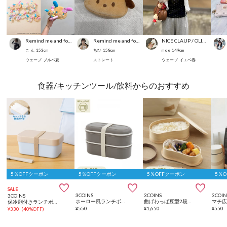
Remind me and forever
Remind me and forever
NICE CLAUP / OLIVE des OLIVE OUTLET
こ ん
153
cm
ちひ
158
cm
m o e
149
cm
ウェーブ
ブルベ夏
ストレート
ウェーブ
イエベ春
食器/キッチンツール/飲料からのおすすめ
5％OFFクーポン
5％OFFクーポン
5％OFFクーポン
5％



SALE
3COINS
3COINS
3COIN
3COINS
ホーロー風ランチボックス2段：720ml
曲げわっぱ豆型2段／KITINTO
マチ
保冷剤付きランチボックス1段：550ml
¥
550
¥
1,650
¥
550
¥
330
(
40%OFF
)