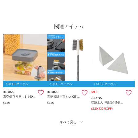
5％OFFクーポン
5％OFFクーポン
5％OFFクーポン
3COINS
3COINS
SALE
真空保存容器：S（400ml）／KITINTO
五徳掃除ブラシ／KITINTO
3COINS
珪藻土入り吸湿剤2個セット／KITINTO
¥330
¥330
¥220
(33%OFF)