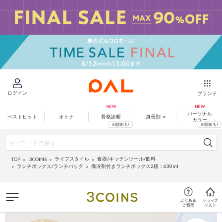
ログイン
ブランド
パーソナル
ベストヒット
オトナ
骨格診断
身長別
カラー
ライフスタイル
食器/キッチンツール/飲料
3COINS
TOP
ランチボックス/ランチバッグ
保冷剤付きランチボックス2段：630ml