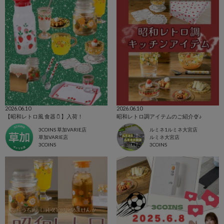
2026.06.10
2026.06.10
【昭和レトロ風 食器🫙】入荷！
昭和レトロ調アイテムのご紹介🍨♪
3COINS 草加VARIE店
ルミネ1ルミネ大宮店
草加VARIE店
ルミネ大宮店
3COINS
3COINS