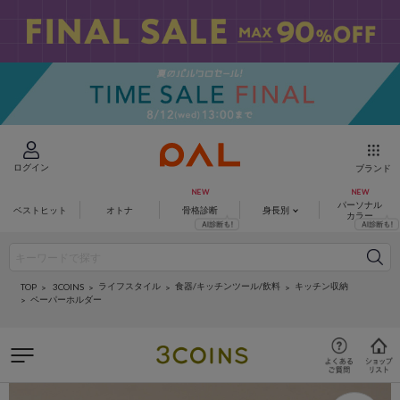
ログイン
ブランド
パーソナル
ベストヒット
オトナ
骨格診断
身長別
カラー
ライフスタイル
食器/キッチンツール/飲料
キッチン収納
3COINS
TOP
ペーパーホルダー