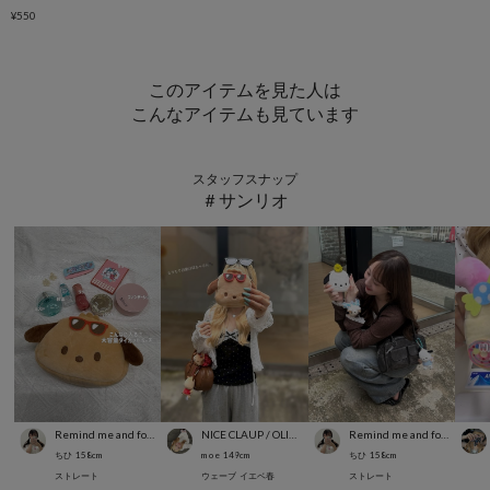
¥550
このアイテムを見た人は
こんなアイテムも見ています
スタッフスナップ
＃サンリオ
Remind me and forever
NICE CLAUP / OLIVE des OLIVE OUTLET
Remind me and forever
ちひ
158
cm
m o e
149
cm
ちひ
158
cm
ストレート
ウェーブ
イエベ春
ストレート