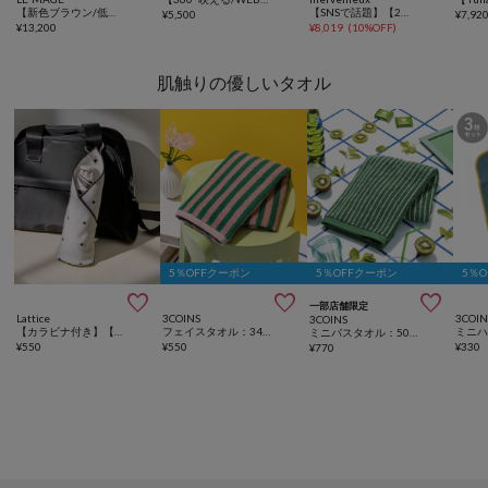
【新色ブラウン/低身長サイズあり】セミフレアデニム
【SNSで話題】【2サイズ展開/オールシーズン◎】デニムイージーパンツ
¥
5,500
¥
7,92
¥
13,200
¥
8,019
(
10%OFF
)
肌触りの優しいタオル
5％OFFクーポン
5％OFFクーポン
5％



一部店舗限定
Lattice
3COINS
3COIN
3COINS
【カラビナ付き】【新色追加/人気の為再入荷】くっつくタオル
フェイスタオル：34×82cm
ミニバスタオル：50×100cm
¥
550
¥
550
¥
330
¥
770