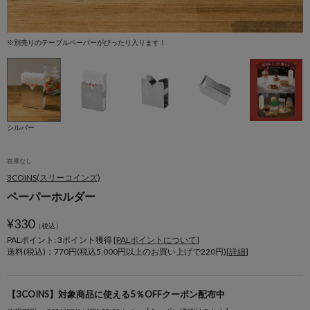
※別売りのテーブルペーパーがぴったり入ります！
シルバー
在庫なし
3COINS(スリーコインズ)
ペーパーホルダー
¥
330
（税込）
PALポイント: 3
ポイント獲得 [
PALポイントについて
]
送料(税込)：770円(税込5,000円以上のお買い上げで220円)[
詳細
]
【3COINS】対象商品に使える5％OFFクーポン配布中