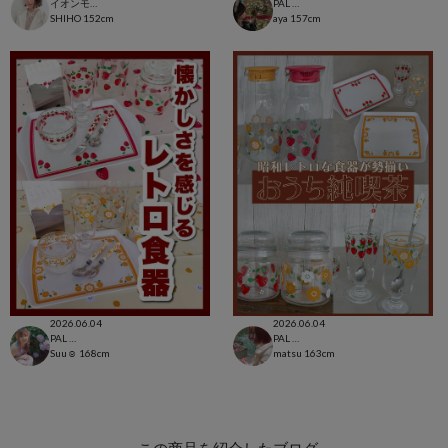
イオンモール太田店
PAL CLOSET店
SHIHO
152cm
aya
157cm
2026.06.04
2026.06.04
PAL CLOSET店
PAL CLOSET店
Suu☺︎
168cm
matsu
163cm