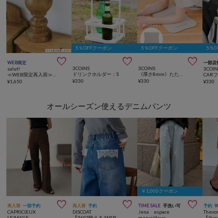
5％OFFクーポン
5％OFFクーポン
5％



WEB限定
一部店
3COINS
3COINS
salut!
3COIN
ドリンクホルダー：S
《厚さ8mm》たためる部分ヨガマット／hemle
≪WEB限定再入荷≫ウッドスタンドピンクッション
CAR
¥
330
¥
330
¥
1,650
¥
330
オールシーズン使えるデニムパンツ
￥1,000クーポン



再入荷
一部予約
再入荷
予約
TIME SALE
手洗い可
予約
CAPRICIEUX
DISCOAT
Jena espace
Thevo
LE'MAGE
【360°映える/WEB限定】ポケットレースワイドデニムパンツ
merveilleux