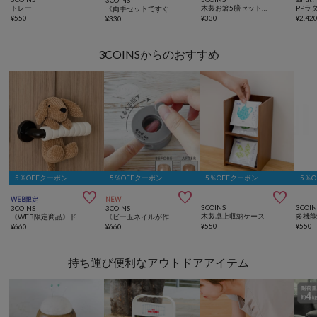
3COINS
トレー
木製お箸5膳セット／KITINTO
《両手セットですぐに装着！》大容量使い捨て手袋／KITINTO
¥
550
¥
330
¥
2,42
¥
330
3COINSからのおすすめ
5％OFFクーポン
5％OFFクーポン
5％OFFクーポン
5％



WEB限定
NEW
3COINS
3COIN
3COINS
3COINS
木製卓上収納ケース
《WEB限定商品》ドアノブカバードッグ
《ビー玉ネイルが作れる》マグネイルメーカー／and us
¥
550
¥
550
¥
660
¥
660
持ち運び便利なアウトドアアイテム