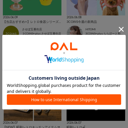
2026.06.09
2026.06.08
【当店おすすめ⭐️】レトロ食器シリーズが登場致しました🍓
3COINS今週の新商品
させぼ五番街店
HITOMI
３COINS+plus させぼ五番街店
3COINS+plus ららぽーと和泉店
3COINS
3COINS
2026.06.07
2026.06.07
【NEW】昭和レトロキッチンアイテム🍴
昭和レトロ🍒