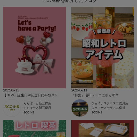
この商品を紹介したブログ
2026.06.15
2026.06.11
【NEW】誕生日や記念日に🥳🎂🥂✨
『特集』昭和レトロに暮らす🥂
ららぽーと新三郷店
ジョイナステラス二俣川店
ららぽーと新三郷店
ジョイナステラス二俣川
3COINS
3COINS