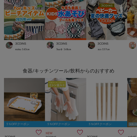
3COINS
3COINS
3COINS
matsu
163
cm
Suu☺︎
168
cm
aya
157
cm
食器/キッチンツール/飲料からのおすすめ
5％OFFクーポン
5％OFFクーポン
5％OFFクーポン



NEW
3COINS
3COINS
salut!