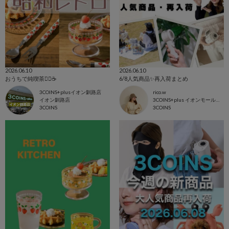
2026.06.10
2026.06.10
おうちで純喫茶💁‍♀️☕️
6/8人気商品✨再入荷まとめ
3COINS+plusイオン釧路店
rico.w
イオン釧路店
3COINS+plus イオンモール日吉津店
3COINS
3COINS