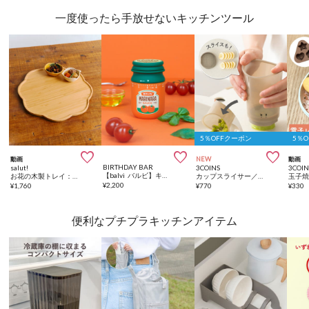
一度使ったら手放せないキッチンツール
5％OFFクーポン
5％



動画
NEW
動画
BIRTHDAY BAR
salut!
3COINS
3COIN
【balvi バルビ】キッチンタイマー
お花の木製トレイ：34cm／おばんざい
カップスライサー／KITINTO
¥
2,200
¥
1,760
¥
770
¥
330
便利なプチプラキッチンアイテム