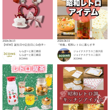
2026.06.15
2026.06.11
【NEW】誕生日や記念日に🥳🎂🥂✨
『特集』昭和レトロに暮らす🥂
ららぽーと新三郷店
ジョイナステラス二俣川店
ららぽーと新三郷店
ジョイナステラス二俣川
3COINS
3COINS