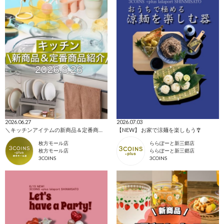
2026.06.27
2026.07.03
＼キッチンアイテムの新商品＆定番商品をご紹介！／
【NEW】 お家で涼麺を楽しもう🎐
枚方モール店
ららぽーと新三郷店
枚方モール店
ららぽーと新三郷店
3COINS
3COINS