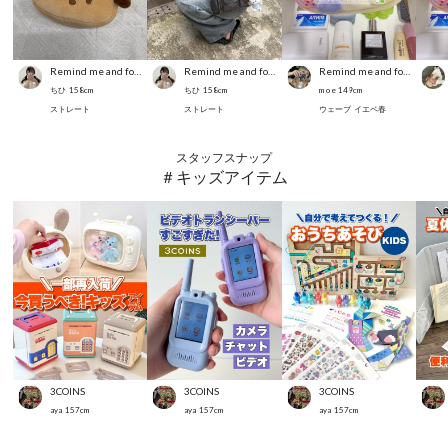
Remind me and forever
Remind me and forever
Remind me and forever
ちひ
158
cm
ちひ
158
cm
m o e
149
cm
ストレート
ストレート
ウェーブ
イエベ春
スタッフスナップ
＃キッズアイテム
3COINS
3COINS
3COINS
aya
157
cm
aya
157
cm
aya
157
cm