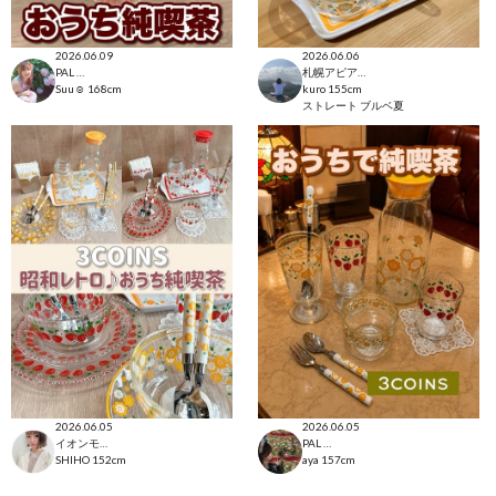
2026.06.09
2026.06.06
PAL CLOSET店
札幌アピア店
Suu☺︎
168cm
kuro
155cm
ストレート
ブルベ夏
2026.06.05
2026.06.05
イオンモール太田店
PAL CLOSET店
SHIHO
152cm
aya
157cm