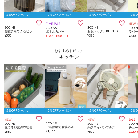
5％OFFクーポン
5％OFFクーポン
5％OFFクーポン
5％



TIME SALE
NEW
3COINS
3COINS
3COINS
3COIN
棚置きもできるピッチャー：1L／KITINTO
お椀ラック／KITINTO
ボトルカバー
¥
550
¥
330
¥
467
(
15%OFF
)
¥
330
おすすめトピック
キッチン
5％OFFクーポン
5％OFFクーポン
5％OFFクーポン
5％



NEW
NEW
SALE
3COINS
3COINS
3COINS
3COIN
《新価格でお求めやすくなりました》カラビナ付きペットボトルクーラー/KITINTO
立てる野菜保存容器セット：M／KITINTO
鍋フライパンフタスタンド／KITINTO
¥
1,100
¥
550
¥
880
¥
220