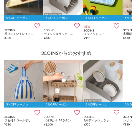
5％OFFクーポン
5％OFFクーポン
5％OFFクーポン
5％



NEW
3COINS
3COINS
3COIN
3COINS
滑りにくいトレイ／KITINTO
ディッシュラック：M／KITINTO
メラミントレイ
¥
330
¥
330
¥
550
¥
330
3COINSからのおすすめ
5％OFFクーポン
5％OFFクーポン
5％OFFクーポン
5％



3COINS
3COINS
3COINS
3COIN
ひも付きロールポリ袋：SS（50枚入り）
《水洗い》PPラタンシェルフ／KITINTO
2列ディッシュラック／KITINTO
¥
330
¥
1,100
¥
550
¥
330