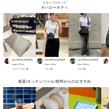
スタッフスナップ
＃ハローキティ
ear PAPILLONNER
ear PAPILLONNER
ear PAPILLONNER
yummi
155
cm
karen
160
cm
karen
160
cm
ウェーブ
ブルベ夏
ブルベ夏
ブルベ夏
食器/キッチンツール/飲料からのおすすめ