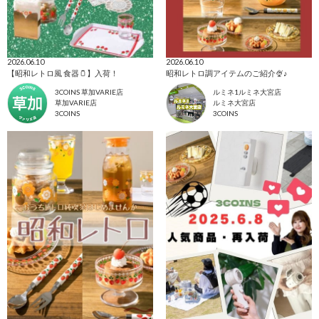
2026.06.10
2026.06.10
【昭和レトロ風 食器🫙】入荷！
昭和レトロ調アイテムのご紹介🍨♪
3COINS 草加VARIE店
ルミネ1ルミネ大宮店
草加VARIE店
ルミネ大宮店
3COINS
3COINS