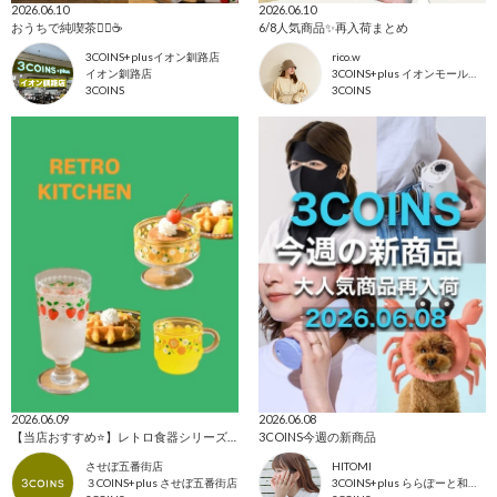
2026.06.10
2026.06.10
おうちで純喫茶💁‍♀️☕️
6/8人気商品✨再入荷まとめ
3COINS+plusイオン釧路店
rico.w
イオン釧路店
3COINS+plus イオンモール日吉津店
3COINS
3COINS
2026.06.09
2026.06.08
【当店おすすめ⭐️】レトロ食器シリーズが登場致しました🍓
3COINS今週の新商品
させぼ五番街店
HITOMI
３COINS+plus させぼ五番街店
3COINS+plus ららぽーと和泉店