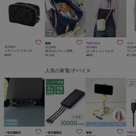



動画
TIME SALE
NEW
3COINS
3COINS
3COINS
3COIN
メタリックリボンポーチ
保冷セルフレジ用買い物バッグ
はっ水ミニショルダーバッグ
¥
660
¥
1,100
¥
880
¥
1,10
人気の家電/デバイス



一部店舗限定
一部店舗限定
動画
TIME 