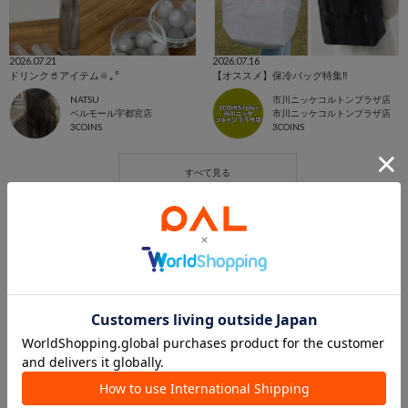
2026.07.21
2026.07.16
ドリンク🥤アイテム🔆｡°
【オススメ】保冷バッグ特集‼️
NATSU
市川ニッケコルトンプラザ店
ベルモール宇都宮店
市川ニッケコルトンプラザ店
3COINS
3COINS