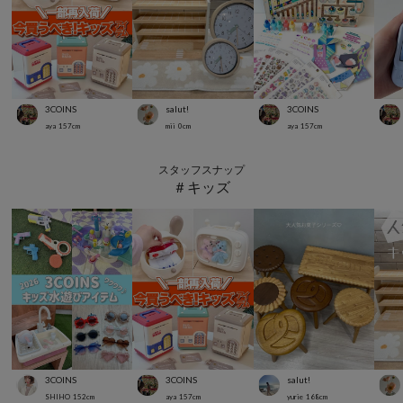
3COINS
salut!
3COINS
aya
157
cm
mii
0
cm
aya
157
cm
スタッフスナップ
＃キッズ
3COINS
3COINS
salut!
SHIHO
152
cm
aya
157
cm
yurie
168
cm