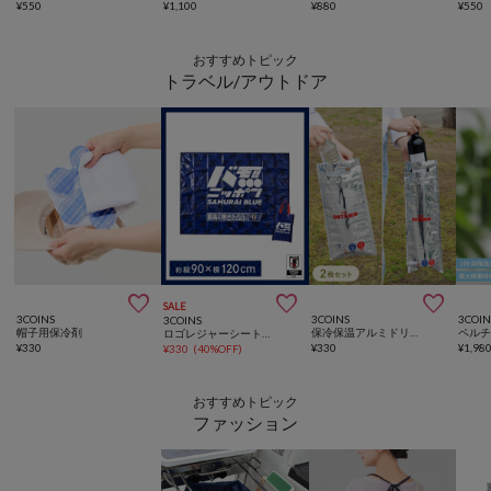
¥
550
¥
1,100
¥
880
¥
550
おすすめトピック
トラベル/アウトドア



SALE
3COINS
3COINS
3COIN
3COINS
帽子用保冷剤
保冷保温アルミドリンクバッグ2枚セット
ロゴレジャーシートサッカー日本代表ver.
¥
330
¥
330
¥
1,98
¥
330
(
40%OFF
)
おすすめトピック
ファッション