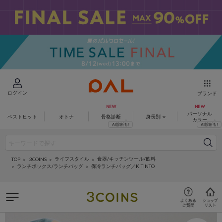
ログイン
ブランド
パーソナル
ベストヒット
オトナ
骨格診断
身長別
カラー
ライフスタイル
食器/キッチンツール/飲料
3COINS
TOP
ランチボックス/ランチバッグ
保冷ランチバッグ／KITINTO