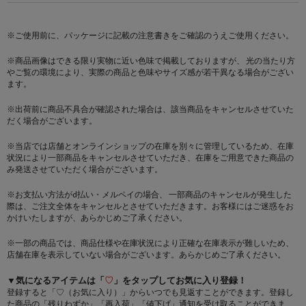
※ご使用前に、パッケージに記載の注意書きをご確認のうえご使用ください。
※商品画像はできる限り実物に近い色味で掲載しておりますが、 光の当たり方
やご覧の環境により、実際の商品と色味やサイズ感が若干異なる場合がござい
ます。
※出荷前に商品不具合が確認された場合は、該当商品をキャンセルさせていた
だく場合がございます。
※当店では店舗とオンラインショップの在庫を別々に管理しているため、在庫
状況により一部商品をキャンセルさせていただき、在庫をご用意できた商品の
み発送させていただく場合がございます。
※お支払い方法がd払い・メルペイの場合、 一部商品のキャンセルが発生した
際は、ご注文全体をキャンセルとさせていただきます。お客様にはご迷惑をお
かけいたしますが、あらかじめご了承ください。
※一部の商品では、商品仕様や在庫状況により正確な在庫表示が難しいため、
店舗在庫を表示していない場合がございます。あらかじめご了承ください。
▼気になるアイテムは「
♡
」をタップしてお気に入り登録！
登録すると「♡（お気に入り）」からいつでも見返すことができます。登録し
た商品の「残りわずか」「再入荷」「値下げ」通知を受け取ることができま