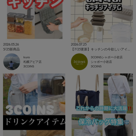
2026.05.26
2026.07.25
5/25新商品
【7/25更新】キッチンの今欲しいアイテム集めました！！
kuro
3COINSシャポー小岩店
札幌アピア店
シャポー小岩店
3COINS
3COINS