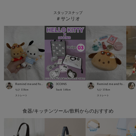
スタッフスナップ
＃サンリオ
Remind me and forever
3COINS
Remind me and forever
ちひ
158
cm
Suu☺︎
168
cm
ちひ
158
cm
ストレート
ストレート
食器/キッチンツール/飲料からのおすすめ