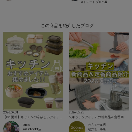
ストレート
ブルベ夏
この商品を紹介したブログ
2026.07.31
2026.05.25
【8/1更新】キッチンの今欲しいアイテム集めました！
＼キッチンアイテムの新商品＆定番商品をご紹介！／
Suu☺︎
枚方モール店
PAL CLOSET店
枚方モール店