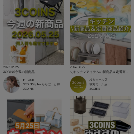
2026.05.25
2026.06.27
3COINS今週の新商品
＼キッチンアイテムの新商品＆定番商品をご紹介！／
HITOMI
枚方モール店
3COINS+plus ららぽーと和泉店
枚方モール店
3COINS
3COINS