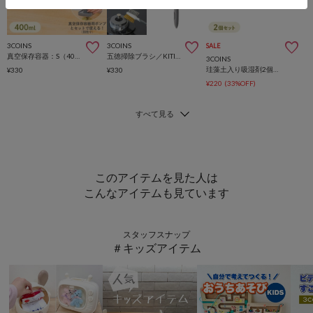
3COINS
3COINS
SALE
真空保存容器：S（400ml）／KITINTO
五徳掃除ブラシ／KITINTO
3COINS
珪藻土入り吸湿剤2個セット／KITINTO
¥330
¥330
¥220
(33%OFF)
このアイテムを見た人は
こんなアイテムも見ています
スタッフスナップ
＃キッズアイテム