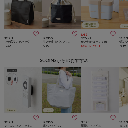



SALE
3COINS
3COINS
3COIN
3COINS
マチ広ランチバッグ
ランチ巾着バッグ／KITINTO
保冷剤付きランチボックス2段：630ml
¥
550
¥
330
¥
330
¥
550
(
28%OFF
)
3COINSからのおすすめ



3COINS
3COINS
3COINS
3COIN
シリコンマグネットガジェットホルダー3個セット
保冷バッグ：L
壁掛けファイル
ダス