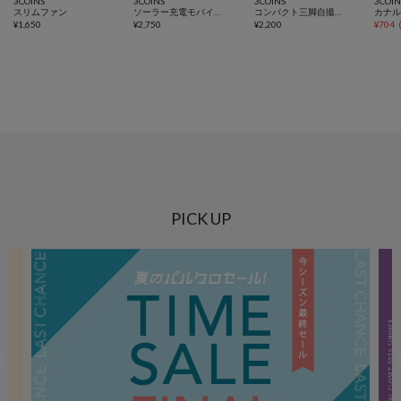
3COINS
3COINS
3COINS
3COIN
スリムファン
ソーラー充電モバイルバッテリー／SOBANI
コンパクト三脚自撮り棒
¥
1,650
¥
2,750
¥
2,200
¥
704
PICK UP