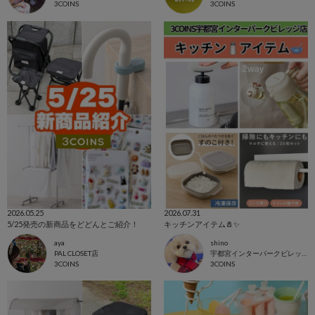
3COINS
3COINS
2026.05.25
2026.07.31
5/25発売の新商品をどどんとご紹介！
キッチンアイテム🧂✨
aya
shino
PAL CLOSET店
宇都宮インターパークビレッジ店
3COINS
3COINS