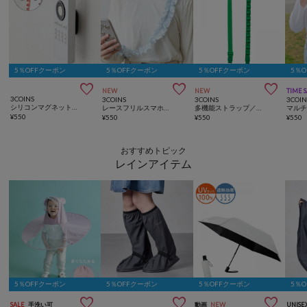
5％OFFクーポン
5％OFFクーポン
5％OFFクーポン
5％



NEW
NEW
TIME 
3COINS
3COINS
3COINS
3COIN
シリコンマグネットガジェットホルダー3個セット
レースフリルスマホストラップ
多機能ストラップ／推し活
¥
550
¥
550
¥
550
¥
550
おすすめトピック
レインアイテム
5％OFFクーポン
5％OFFクーポン
5％OFFクーポン
5％



SALE
手洗い可
動画
NEW
UNISE