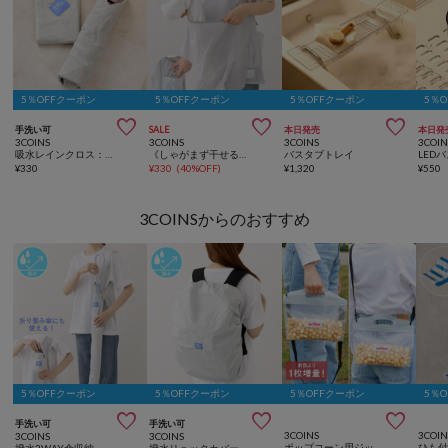
5％OFFクーポン
5％OFFクーポン
5％OFFクーポン
5％



手洗い可
SALE
本日発売
本日発
3COINS
3COINS
3COINS
3COIN
吸水レインクロス：30×30cm
《しゃがまず干せる！》カンガルーエプロン
バスタブトレイ
LED
¥
330
¥
330
(
40%OFF
)
¥
1,320
¥
550
3COINSからのおすすめ
5％OFFクーポン
5％OFFクーポン
5％OFFクーポン
5％



手洗い可
手洗い可
3COINS
3COIN
3COINS
3COINS
ポップコーン用ジップバッグ6枚セット
撥水2WAY傘収納
撥水リュックカバー