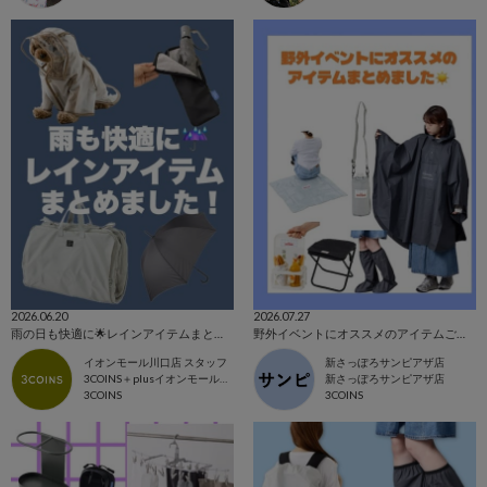
2026.06.20
2026.07.27
雨の日も快適に🌟レインアイテムまとめました☔️
野外イベントにオススメのアイテムご紹介☁️
イオンモール川口店 スタッフ
新さっぽろサンピアザ店
3COINS＋plusイオンモール川口店
新さっぽろサンピアザ店
3COINS
3COINS