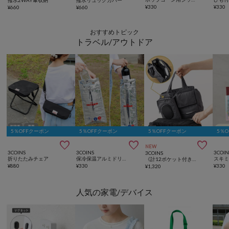
¥
330
¥
330
¥
660
¥
660
おすすめトピック
トラベル/アウトドア
5％OFFクーポン
5％OFFクーポン
5％OFFクーポン
5％



NEW
3COINS
3COINS
3COIN
3COINS
折りたたみチェア
保冷保温アルミドリンクバッグ2枚セット
《計12ポケット付き！》バッグインバッグ／KIDSトラベル
¥
880
¥
330
¥
330
¥
1,320
人気の家電/デバイス