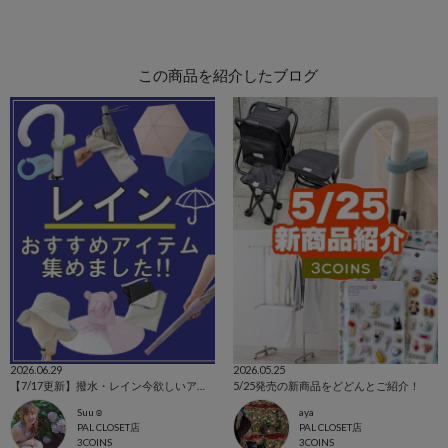
この商品を紹介したブログ
2026.06.29
2026.05.25
【7/17更新】撥水・レイン今欲しいアイテム集めました！
5/25発売の新商品をどどんとご紹介！
Suu☺︎
aya
PAL CLOSET店
PAL CLOSET店
3COINS
3COINS