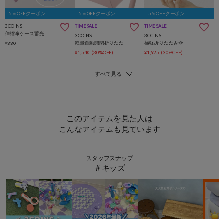
5％OFFクーポン
5％OFFクーポン
5％OFFクーポン
3COINS
TIME SALE
TIME SALE
伸縮傘ケース蓄光
3COINS
3COINS
軽量自動開閉折りたたみ傘
極軽折りたたみ傘
¥330
¥1,540
(30%OFF)
¥1,925
(30%OFF)
このアイテムを見た人は
こんなアイテムも見ています
スタッフスナップ
＃キッズ