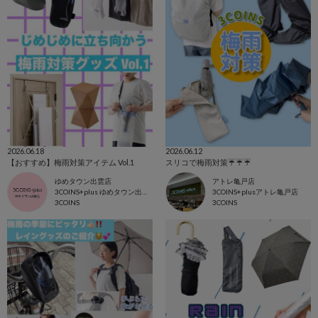
2026.06.18
2026.06.12
【おすすめ】梅雨対策アイテム Vol.1
スリコで梅雨対策☔️☔️☔️
ゆめタウン出雲店
アトレ亀戸店
3COINS+plus ゆめタウン出雲店
3COINS+plusアトレ亀戸店
3COINS
3COINS