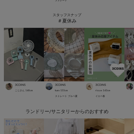
ストレート
スタッフスナップ
＃夏休み
3COINS
3COINS
3COINS
こじさん
160
cm
kuro
155
cm
rico.w
163
cm
ストレート
ブルベ夏
イエベ春
ランドリー/サニタリーからのおすすめ