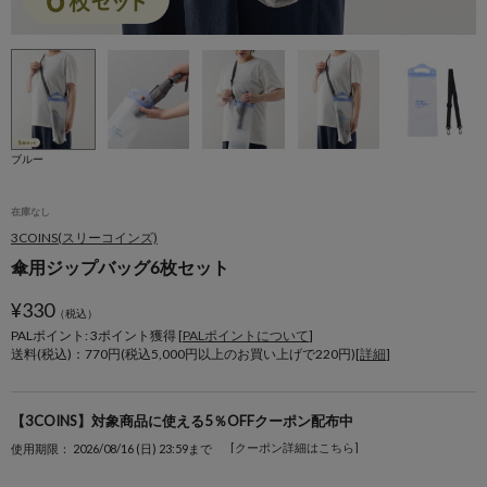
ブルー
在庫なし
3COINS(スリーコインズ)
傘用ジップバッグ6枚セット
¥
330
（税込）
PALポイント: 3
ポイント獲得 [
PALポイントについて
]
送料(税込)：770円(税込5,000円以上のお買い上げで220円)[
詳細
]
【3COINS】対象商品に使える5％OFFクーポン配布中
[クーポン詳細はこちら]
使用期限： 2026/08/16 (日) 23:59まで