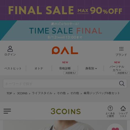
ログイン
ブランド
パーソナル
ベストヒット
オトナ
骨格診断
身長別
カラー
ライフスタイル
その他
その他
傘用ジップバッグ6枚セット
3COINS
TOP