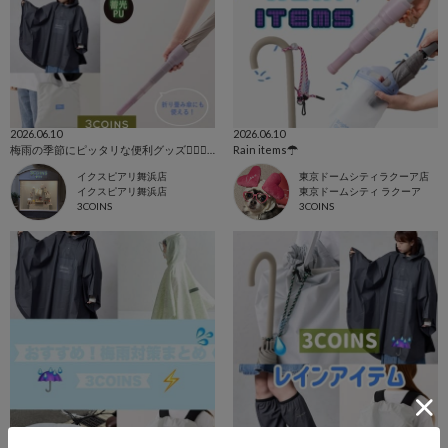
2026.06.10
2026.06.10
梅雨の季節にピッタリな便利グッズ💁🏻‍♀️☔️💕
Rain items☂
イクスピアリ舞浜店
東京ドームシティラクーア店
イクスピアリ舞浜店
東京ドームシティ ラクーア
3COINS
3COINS