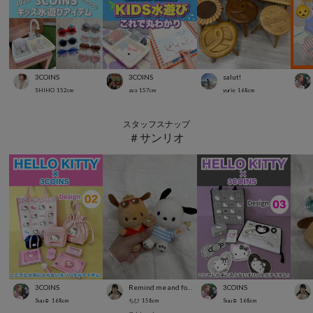
3COINS
3COINS
salut!
SHIHO
152
cm
aya
157
cm
yurie
168
cm
スタッフスナップ
＃サンリオ
3COINS
Remind me and forever
3COINS
Suu☺︎
168
cm
ちひ
158
cm
Suu☺︎
168
cm