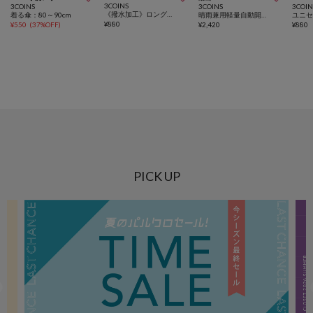
3COINS
3COINS
3COINS
3COIN
《撥水加工》ロングシューズカバー：M
着る傘：80～90cm
晴雨兼用軽量自動開閉折傘
¥
880
¥
550
(
37%OFF
)
¥
2,420
¥
880
PICK UP