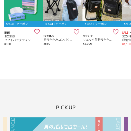
5％OFFクーポン
5％OFFクーポン
5％OFFクーポン
5％



動画
SALE
3COINS
3COINS
3COINS
3COIN
折りたたみコンパクトチェア
リュック型折りたたみチェア
ソフトパックティッシュコンパクトサイズ6個セット（150組）
¥
660
¥
3,300
¥
330
¥
1,10
PICK UP