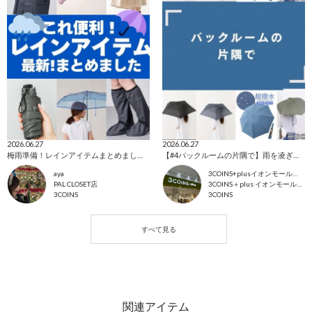
2026.06.27
2026.06.27
梅雨準備！レインアイテムまとめました！
【#4バックルームの片隅で】雨を凌ぎたい
aya
3COINS+plusイオンモール大曲店
PAL CLOSET店
3COINS＋plus イオンモール大曲店
3COINS
3COINS