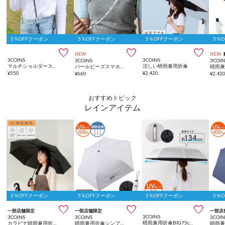
5％OFFクーポン
5％OFFクーポン
5％OFFクーポン
5％



NEW
NEW
3COINS
3COINS
3COINS
3COIN
マルチショルダーストラップ
涼しい晴雨兼用折傘
パールビーズスマホショルダー
¥
550
¥
2,420
¥
660
¥
2,42
おすすめトピック
レインアイテム
5％OFFクーポン
5％OFFクーポン
5％OFFクーポン
5％



一部店舗限定
一部店舗限定
一部店
3COINS
3COINS
3COINS
3COIN
晴雨兼用折傘BIG75cm
カラビナ晴雨兼用折りたたみ傘：58cm
晴雨兼用折傘シンプルロゴ
晴雨