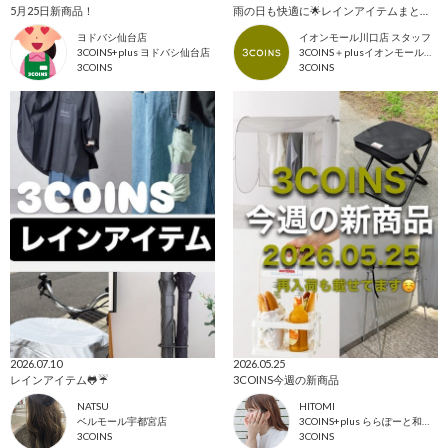
5月25日新商品！
雨の日も快適に🌟レインアイテムまとめました☔️
ヨドバシ仙台店
イオンモール川口店 スタッフ
3COINS+plus ヨドバシ仙台店
3COINS＋plusイオンモール川口店
3COINS
3COINS
2026.07.10
2026.05.25
レインアイテム🐸☔️
3COINS今週の新商品
NATSU
HITOMI
ベルモール宇都宮店
3COINS+plus ららぽーと和泉店
3COINS
3COINS