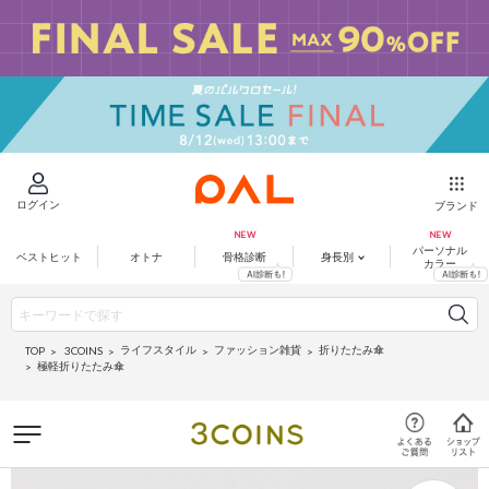
ログイン
ブランド
パーソナル
ベストヒット
オトナ
骨格診断
身長別
カラー
ライフスタイル
ファッション雑貨
折りたたみ傘
3COINS
TOP
極軽折りたたみ傘