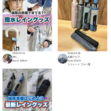
2026.05.31
2026.05.28
PAL CLOSET店
札幌アピア店
Suu☺︎
168cm
kuro
155cm
ストレート
ブルベ夏