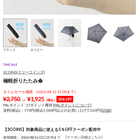
ブラック
ネイビー
TIME SALE
3COINS(スリーコインズ)
極軽折りたたみ傘
タイムセール価格 （2026.08.12 13:00まで）
¥
2,750
→
¥
1,925
30％OFF
（税込）
PALポイント:
17
ポイント獲得 [
PALポイントについて
]
送料(税込)：770円(税込5,000円以上のお買い上げで220円)[
詳細
]
【3COINS】対象商品に使える5％OFFクーポン配布中
[クーポン詳細はこちら]
使用期限： 2026/08/16 (日) 23:59まで