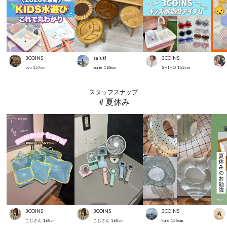
3COINS
salut!
3COINS
aya
157
cm
yurie
168
cm
SHIHO
152
cm
スタッフスナップ
＃夏休み
3COINS
3COINS
3COINS
こじさん
160
cm
こじさん
160
cm
kuro
155
cm