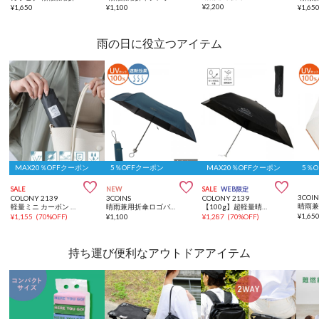
¥
2,200
¥
1,650
¥
1,100
¥
1,65
雨の日に役立つアイテム
MAX20％OFFクーポン
5％OFFクーポン
MAX20％OFFクーポン
5％



SALE
NEW
SALE
WEB限定
3COIN
COLONY 2139
3COINS
COLONY 2139
軽量ミニ カーボン 折り畳み傘
晴雨兼用折傘ロゴバイカラー
【100g】超軽量晴雨兼用 折り畳み傘
¥
1,65
¥
1,155
(
70%OFF
)
¥
1,100
¥
1,287
(
70%OFF
)
持ち運び便利なアウトドアアイテム