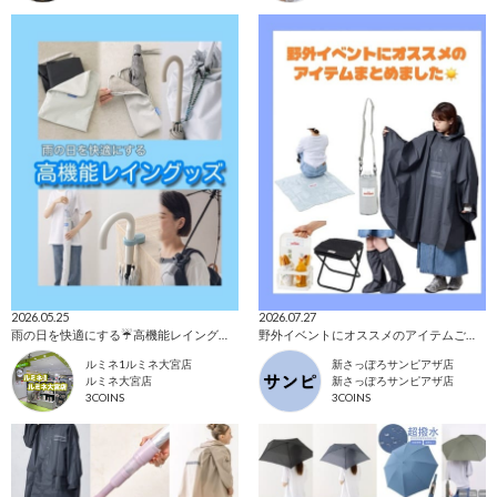
2026.05.25
2026.07.27
雨の日を快適にする☔️高機能レイングッズ"٩(ｰ̀ꇴｰ́)
野外イベントにオススメのアイテムご紹介☁️
ルミネ1ルミネ大宮店
新さっぽろサンピアザ店
ルミネ大宮店
新さっぽろサンピアザ店
3COINS
3COINS