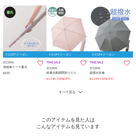
5％OFFクーポン
5％OFFクーポン
5％OFFクーポン
3COINS
TIME SALE
TIME SALE
伸縮傘ケース蓄光
3COINS
3COINS
軽量自動開閉折りたたみ傘
超撥水折傘
¥330
¥1,540
(30%OFF)
¥1,694
(30%OFF)
このアイテムを見た人は
こんなアイテムも見ています