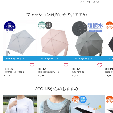
ストレート
ブルベ夏
ファッション雑貨からのおすすめ
5％OFFクーポン
5％OFFクーポン
5％OFFクーポン
5％



3COINS
3COINS
3COINS
3COIN
《約100g》超軽量折りたたみ傘：50cm
軽量自動開閉折りたたみ傘
超撥水折傘
¥
1,320
¥
2,200
¥
2,420
¥
1,98
3COINSからのおすすめ