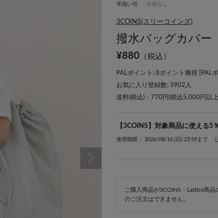
手洗い可
在庫なし
3COINS(スリーコインズ)
撥水バッグカバー
¥
880
（税込）
PALポイント: 8ポイント獲得 [
PAL
お気に入り登録数:
3902
人
送料(税込)：770円(税込5,000円以
【3COINS】対象商品に使える5
使用期限： 2026/08/16 (日) 23:59まで
ご購入商品が3COINS・Lattic
のご注文はできません。