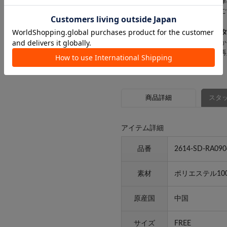
※一部の商品では、商品仕様や在庫
店舗在庫を表示していない場合がご
▼気になるアイテムは「
♡
」を
登録すると「♡（お気に入り）」か
登録した商品の「残りわずか」「再
商品詳細
スタッ
アイテム詳細
品番
2614-SD-RA090
素材
ポリエステル10
原産国
中国
サイズ
FREE