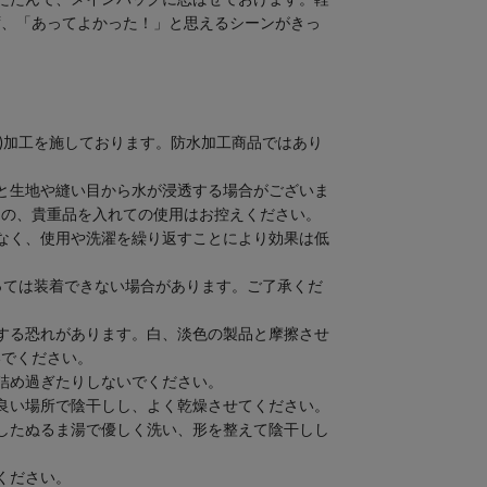
ず、「あってよかった！」と思えるシーンがきっ
い)加工を施しております。防水加工商品ではあり
と生地や縫い目から水が浸透する場合がございま
もの、貴重品を入れての使用はお控えください。
なく、使用や洗濯を繰り返すことにより効果は低
よっては装着できない場合があります。ご了承くだ
する恐れがあります。白、淡色の製品と摩擦させ
いでください。
詰め過ぎたりしないでください。
良い場所で陰干しし、よく乾燥させてください。
したぬるま湯で優しく洗い、形を整えて陰干しし
ください。