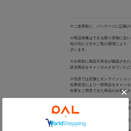
※ご使用前に、パッケージに記載の
※商品画像はできる限り実物に近い
光の当たり方やご覧の環境により、
ざいます。
※出荷前に商品不具合が確認された
該当商品をキャンセルさせていただ
※当店では店舗とオンラインショッ
在庫状況により一部商品をキャンセ
在庫をご用意できた商品のみ発送さ
※お支払い方法がd払い・メルペイ
一部商品のキャンセルが発生した際
す。
お客様にはご迷惑をおかけいたしま