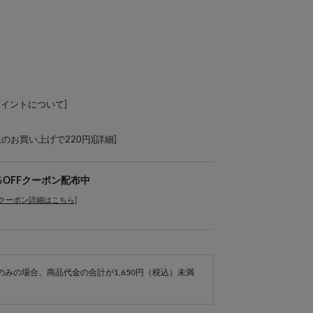
ポイントについて
]
上のお買い上げで220円)[
詳細
]
％OFFクーポン配布中
[クーポン詳細はこちら]
e商品のみの場合、商品代金の合計が1,650円（税込）未満