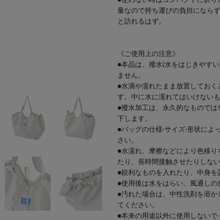
量なので持ち運びの負担になら
と訪れるはず。
《ご使用上の注意》
●本品は、撥水(水をはじきやす
ません。
●水滴や濡れたまま放置しておく
す。中に水に濡れてはいけない
●撥水加工は、永久的なものでは
下します。
●バッグの仕様·サイズ·形状に
さい。
●水濡れ、摩擦などにより色移り
たり、長時間接触させたりしな
●鋭利なものを入れたり、中身を
●使用後は水をはらい、風通しの
●汚れた場合は、中性洗剤を溶か
てください。
●本来の用途以外に使用しないで