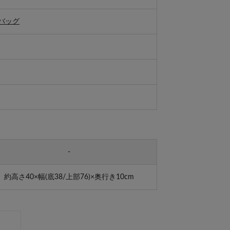
バッグ
-
約高さ40×幅(底38/上部76)×奥行き10cm