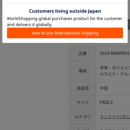
商品詳細
スタッ
アイテム詳細
品番
2614-RAINPS01
本体：ポリエステ
素材
カラビナ：アル
原産国
中国
サイズ
FREE,3
カテゴリ
ランドリー/サ