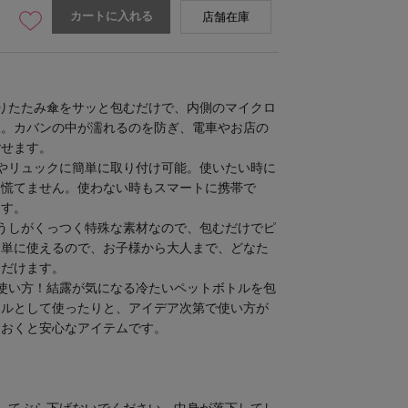
カートに入れる
店舗在庫
りたたみ傘をサッと包むだけで、内側のマイクロ
収。カバンの中が濡れるのを防ぎ、電車やお店の
ごせます。
やリュックに簡単に取り付け可能。使いたい時に
※本品は1枚です。
も慌てません。使わない時もスマートに携帯で
ます。
うしがくっつく特殊な素材なので、包むだけでピ
簡単に使えるので、お子様から大人まで、どなた
ただけます。
使い方！結露が気になる冷たいペットボトルを包
オルとして使ったりと、アイデア次第で使い方が
ておくと安心なアイテムです。