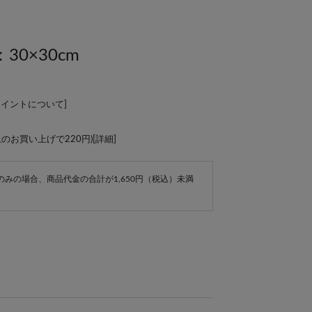
0×30cm
ポイントについて
]
上のお買い上げで220円)[
詳細
]
e商品のみの場合、商品代金の合計が1,650円（税込）未満