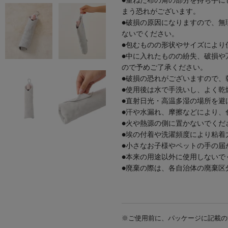
●重ねた布の角の部分を持ち手に
まう恐れがございます。
●破損の原因になりますので、無
ないでください。
●包むものの形状やサイズにより
●中に入れたものの紛失、破損や
ので予めご了承ください。
●破損の恐れがございますので、
●使用後は水で手洗いし、よく乾
●直射日光・高温多湿の場所を避
●汗や水漏れ、摩擦などにより、
●火や熱源の側に置かないでくだ
●埃の付着や洗濯頻度により粘着
●小さなお子様やペットの手の届
●本来の用途以外に使用しないで
●廃棄の際は、各自治体の廃棄区
※ご使用前に、パッケージに記載の