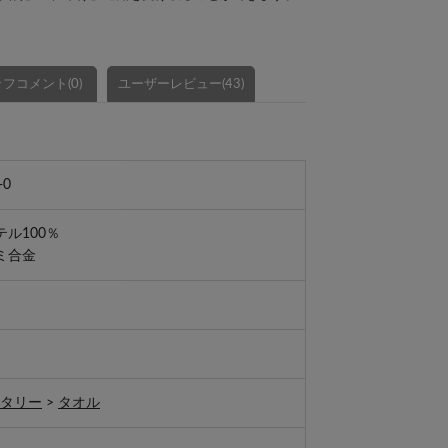
フコメント(0)
ユーザーレビュー(43)
-0
ル100％
ミ合金
ニタリー
>
タオル