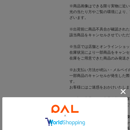
※商品画像はできる限り実物に近い
光の当たり方やご覧の環境により、
ざいます。
※出荷前に商品不具合が確認された
該当商品をキャンセルさせていただ
※当店では店舗とオンラインショッ
在庫状況により一部商品をキャンセ
在庫をご用意できた商品のみ発送さ
※お支払い方法がd払い・メルペイ
一部商品のキャンセルが発生した際
す。
お客様にはご迷惑をおかけいたしま
※一部の商品では、商品仕様や在庫
店舗在庫を表示していない場合がご
▼気になるアイテムは「
♡
」を
登録すると「♡（お気に入り）」か
登録した商品の「残りわずか」「再