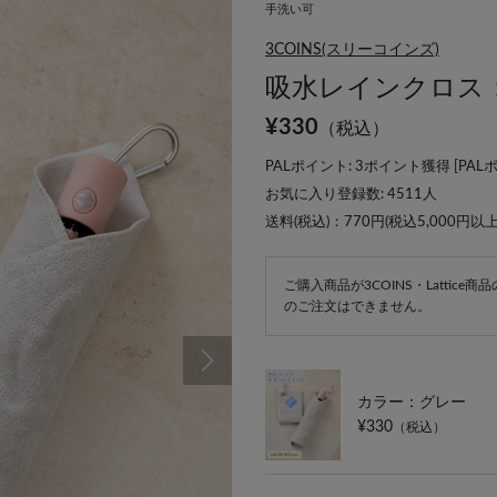
手洗い可
3COINS(スリーコインズ)
吸水レインクロス：3
¥
330
（税込）
PALポイント: 3ポイント獲得 [
PAL
お気に入り登録数:
4511
人
送料(税込)：770円(税込5,000円以
ご購入商品が3COINS・Lattic
のご注文はできません。
カラー：グレー
¥330
（税込）