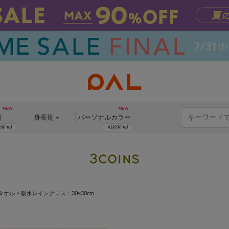
断
身長別
パーソナル
カラー
タオル
>
吸水レインクロス：30×30cm