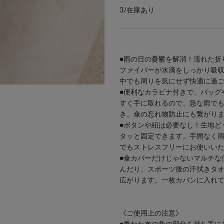
3/
在庫あり
●雨の日の憂鬱を解消！濡れた折
ファイバーが水滴をしっかり吸
中でも周りを気にせず快適に過
●便利なカラビナ付きで、バッグ
※本品は1枚です。
すぐ手に取れるので、急な雨で
き、傘の忘れ物防止にも繋がり
●ボタンや紐は必要なし！生地ど
タッと固定できます。手間なく
でもストレスフリーにお使いい
●傘カバーだけじゃないマルチな
んだり、スポーツ後の汗拭きタ
広がります。一枚カバンに入れ
《ご使用上の注意》