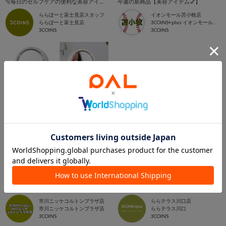
🫧毎日のセルフケアの便利な美容アイテム🫧
今週の新商品【美容アイテム💅】
ららぽーと富士見店スタッフ
イオンモール苫小牧店
ららぽーと富士見店
3COINS+plus イオンモール苫小牧店
3COINS
3COINS
2026.07.15
2026.07.14
【NEW】美容家電紹介‼️
【新商品】夏におすすめ美容家電💡
市川ニッケコルトンプラザ店
ららテラス川口店
市川ニッケコルトンプラザ店
ららテラス川口
3COINS
3COINS