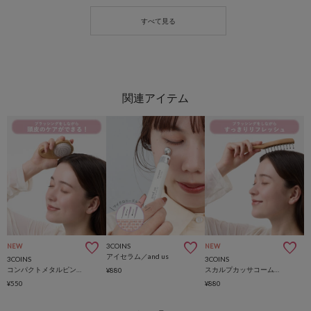
3COINS
NEW
NEW
アイセラム／and us
3COINS
3COINS
コンパクトメタルピンヘアブラシ／and us
スカルプカッサコーム／and us
¥880
¥550
¥880