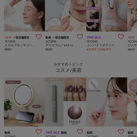



NEW
一部店舗限定
動画
一部店舗限定
TIME SALE
NEW
3COINS
3COINS
3COINS
3COIN
スカルプカッサコーム／and us
アイセラム／and us
コンパクトボディケアガン／hemle
¥
880
¥
880
¥
4,455
(
10%OFF
)
¥
660
おすすめトピック
コスメ/美容



動画
TIME SALE
動画
動画
動画
3COINS
3COINS
3COINS
3COIN