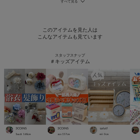
このアイテムを見た人は
こんなアイテムも見ています
スタッフスナップ
＃キッズアイテム
3COINS
3COINS
salut!
Suu☺︎
168
cm
aya
157
cm
mii
0
cm