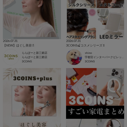
2026.07.31
2026.07.31
【NEW】ほぐし美容🚿
3COINS🍒コスメシリーズ💄
ららぽーと新三郷店
shino
ららぽーと新三郷店
宇都宮インターパークビレッジ店
3COINS
3COINS