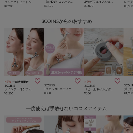
《約40g》コンパクトシェーバー／and us
2WAYフェイスシェーバー／and us
コンパクトヒートヘアコーム／and us
¥
1,100
¥
1,870
¥
2,200
¥
3,85
3COINSからのおすすめ



NEW
一部店舗限定
NEW
3COINS
3COIN
3COINS
3COINS
T字カッサ&ボディケアローラー／hemle
折り
ポインター付きフェイスローラー／and us
《ビー玉ネイルが作れる》マグネイルメーカー／and us
¥
880
¥
1,98
¥
2,200
¥
660
一度使えば手放せないコスメアイテム