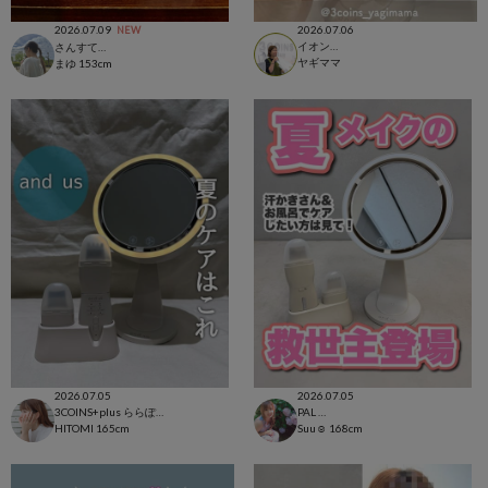
2026.07.09
2026.07.06
NEW
イオンモール柏店
さんすて福山店
ヤギママ
まゆ
153cm
2026.07.05
2026.07.05
3COINS+plus ららぽーと和泉店
PAL CLOSET店
HITOMI
165cm
Suu☺︎
168cm