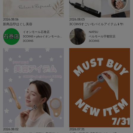
2026.08.06
2026.08.05
新商品💆ほぐし美容
3COINSすごいモバイルアイテム📱🔌
イオンモール石巻店
NATSU
3COINS＋plusイオンモール石巻店
ベルモール宇都宮店
3COINS
3COINS
2026.08.02
2026.07.31