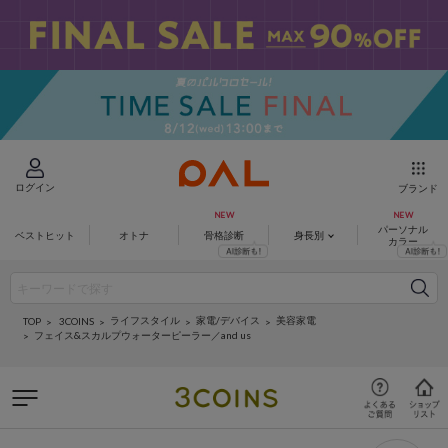
ログイン
ブランド
パーソナル
ベストヒット
オトナ
骨格診断
身長別
カラー
ライフスタイル
家電/デバイス
美容家電
3COINS
TOP
フェイス&スカルプウォーターピーラー／and us