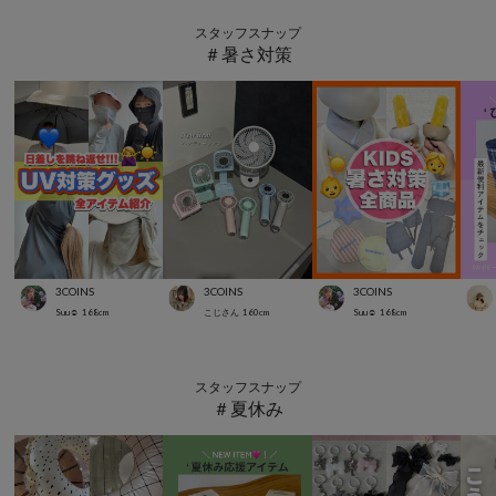
スタッフスナップ
＃暑さ対策
3COINS
3COINS
3COINS
Suu☺︎
168
cm
こじさん
160
cm
Suu☺︎
168
cm
スタッフスナップ
＃夏休み