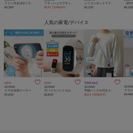
ファン付きLEDミラー／and us
フラッシュマグネットスティックネイルジェル／and us
シリコンホットアイラッシュカーラー／and us
¥
3,300
¥
297
(
10%OFF
)
¥
1,320
¥
3,30
人気の家電/デバイス



NEW
NEW
TIME SALE
3COIN
3COINS
3COINS
3COINS
スマホ冷却クーラー
デバイスバンドセルフケアモデル
平紐バックル付きスマホショルダー
¥
4,40
¥
1,650
¥
3,850
¥
264
(
20%OFF
)