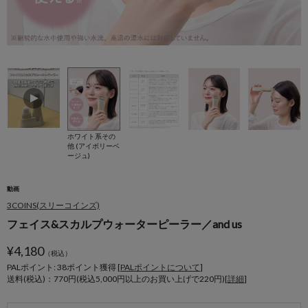
ホワイト系その
他 (アイボリーベ
ージュ)
動画
3COINS(スリーコインズ)
フェイス&スカルプウォーターピーラー／and us
¥
4,180
（税込）
PALポイント: 38
ポイント獲得 [
PALポイントについて
]
送料(税込)：770円(税込5,000円以上のお買い上げで220円)[
詳細
]