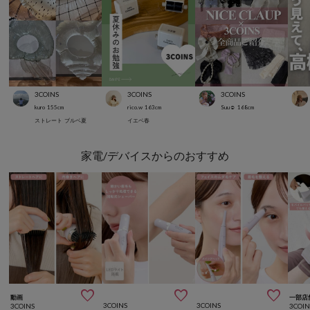
3COINS
3COINS
3COINS
kuro
155
cm
rico.w
163
cm
Suu☺︎
168
cm
ストレート
ブルベ夏
イエベ春
家電/デバイスからのおすすめ



動画
一部店
3COINS
3COINS
3COINS
3COIN