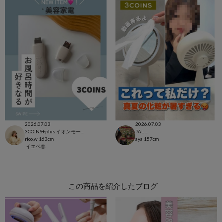
2026.07.03
2026.07.03
3COINS+plus イオンモール日吉津店
PAL CLOSET店
rico.w
163cm
aya
157cm
イエベ春
この商品を紹介したブログ