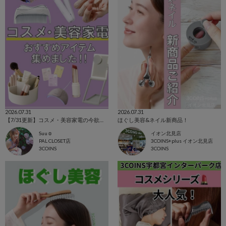
2026.07.31
2026.07.31
【7/31更新】コスメ・美容家電の今欲しいアイテム集めました！
ほぐし美容&ネイル新商品！
Suu☺︎
イオン北見店
PAL CLOSET店
3COINS+plus イオン北見店
3COINS
3COINS