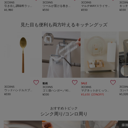
3COINS
3COINS
3COINS
3COIN
引き出し調味料ラック／KITINTO
ツールが置ける巻き巻き水切り／KITINTO
マルチWAYスライサー／KITINTO
¥
1,980
¥
550
¥
550
¥
330
見た目も便利も両方叶えるキッチングッズ



動画
SALE
3COINS
3COIN
3COINS
3COINS
ウッドハンドルスプーン：S／KITINTO
ゴミ袋ハンガー／KITINTO
マグネットがくっつくキッチンパネル／KITINTO
¥
330
¥
1,32
¥
330
¥
1,650
(
25%OFF
)
おすすめトピック
シンク周り/コンロ周り