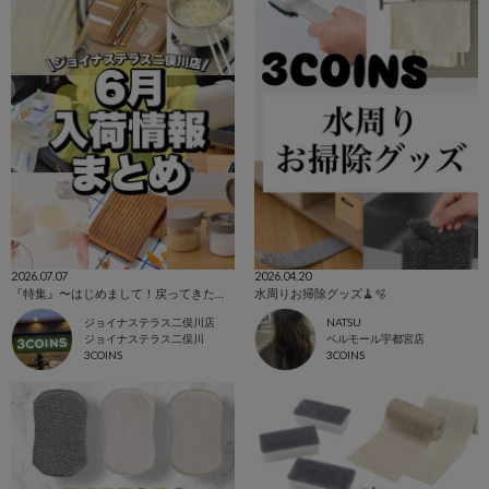
2026.07.07
2026.04.20
『特集』〜はじめまして！戻ってきた！商品紹介6月編〜
水周りお掃除グッズ🧹🫧
ジョイナステラス二俣川店
NATSU
ジョイナステラス二俣川
ベルモール宇都宮店
3COINS
3COINS