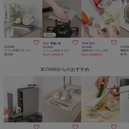



SALE
手洗い可
TIME SALE
3COINS
3COIN
3COINS
3COINS
スリム水切りラック2段／KITINTO
メッシュ付きマイクロファイバークロス12枚入り
3WAYピーラー／KITINTO
¥
2,200
¥
770
¥
165
(
50%OFF
)
¥
264
(
20%OFF
)
3COINSからのおすすめ


