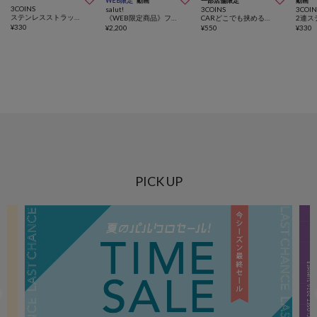
WEB限定
動画
一部店舗限定
動画
3COINS
salut!
3COINS
3COIN
ステンレスストラップホルダー2枚セット
《WEB限定商品》フラワーリボンLEDライト
CARどこでも挟めるスマホホルダー
¥
330
¥
2,200
¥
550
¥
330
PICK UP