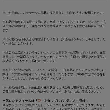
※ご使用前に、パッケージに記載の注意書きをご確認のうえご使用ください。
※商品画像はできる限り実物に近い色味で掲載しておりますが、 光の当たり方
やご覧の環境により、実際の商品と色味やサイズ感が若干異なる場合がござい
ます。
※出荷前に商品不具合が確認された場合は、該当商品をキャンセルさせていた
だく場合がございます。
※当店では店舗とオンラインショップの在庫を別々に管理しているため、在庫
状況により一部商品をキャンセルさせていただき、在庫をご用意できた商品の
み発送させていただく場合がございます。
※お支払い方法がd払い・メルペイの場合、 一部商品のキャンセルが発生した
際は、ご注文全体をキャンセルとさせていただきます。お客様にはご迷惑をお
かけいたしますが、あらかじめご了承ください。
※一部の商品では、商品仕様や在庫状況により正確な在庫表示が難しいため、
店舗在庫を表示していない場合がございます。あらかじめご了承ください。
▼気になるアイテムは「
♡
」をタップしてお気に入り登録！
登録すると「♡（お気に入り）」からいつでも見返すことができます。登録し
た商品の「残りわずか」「再入荷」「値下げ」通知を受け取ることができま