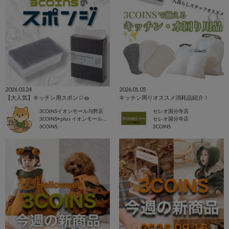
2026.03.24
2026.01.05
【大人気】キッチン用スポンジ🧽
キッチン周りオススメ消耗品紹介！
3COINSイオンモール与野店
セレオ国分寺店
3COINS+plus イオンモール与野店
セレオ国分寺店
3COINS
3COINS