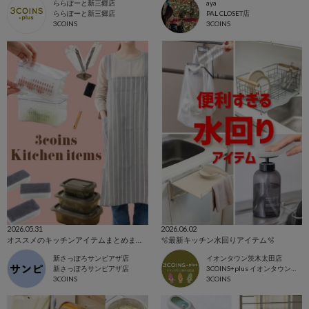
ららぽーと新三郷店
aya
ららぽーと新三郷店
PAL CLOSET店
3COINS
3COINS
2026.05.31
2026.06.02
オススメのキッチンアイテムまとめました🍳
🫧最新キッチン水回りアイテム🫧
新さっぽろサンピアザ店
イオンタウン茨木太田店
新さっぽろサンピアザ店
3COINS+plus イオンタウン茨木太田店
3COINS
3COINS