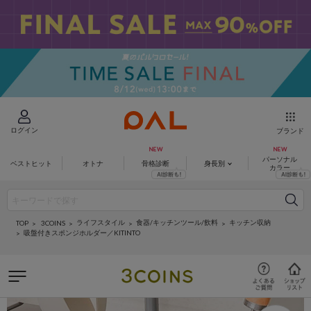
ログイン
ブランド
パーソナル
ベストヒット
オトナ
骨格診断
身長別
カラー
ライフスタイル
食器/キッチンツール/飲料
キッチン収納
3COINS
TOP
吸盤付きスポンジホルダー／KITINTO