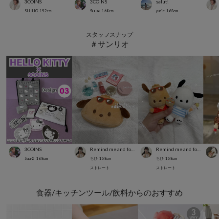
3COINS
3COINS
salut!
SHIHO
152
cm
Suu☺︎
168
cm
yurie
168
cm
スタッフスナップ
＃サンリオ
3COINS
Remind me and forever
Remind me and forever
Suu☺︎
168
cm
ちひ
158
cm
ちひ
158
cm
ストレート
ストレート
食器/キッチンツール/飲料からのおすすめ