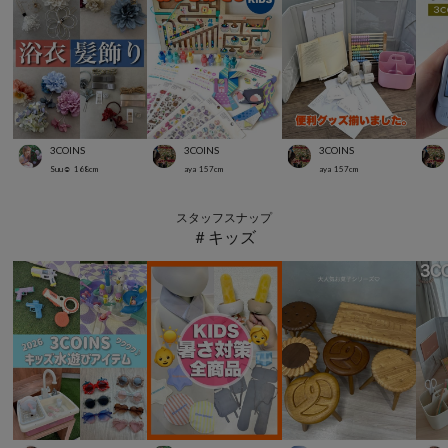
3COINS
3COINS
3COINS
Suu☺︎
168
cm
aya
157
cm
aya
157
cm
スタッフスナップ
＃キッズ