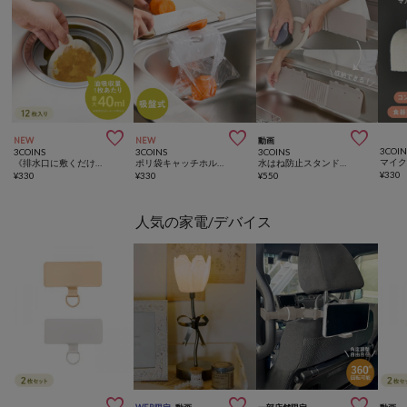



NEW
NEW
動画
3COIN
3COINS
3COINS
3COINS
《排水口に敷くだけ》排水口油汚れキャッチシート／KITINTO
ポリ袋キャッチホルダー／KITINTO
水はね防止スタンド／KITINTO
¥
330
¥
330
¥
330
¥
550
人気の家電/デバイス


