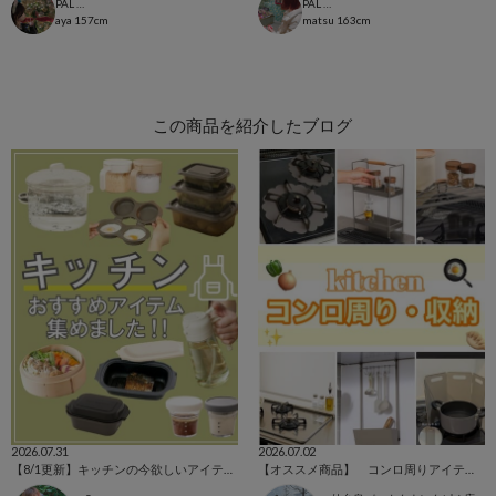
PAL CLOSET店
PAL CLOSET店
aya
157cm
matsu
163cm
この商品を紹介したブログ
2026.07.31
2026.07.02
【8/1更新】キッチンの今欲しいアイテム集めました！
【オススメ商品】 コンロ周りアイテムまとめ🍳