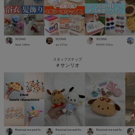
3COINS
3COINS
3COINS
Suu☺︎
168
cm
aya
157
cm
SHIHO
152
cm
スタッフスナップ
＃サンリオ
Remind me and forever
Remind me and forever
Remind me and forever