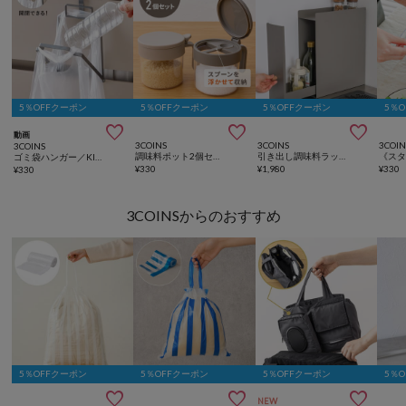
5％OFFクーポン
5％OFFクーポン
5％OFFクーポン
5％



動画
3COINS
3COINS
3COIN
3COINS
調味料ポット2個セット／KITINTO
引き出し調味料ラック／KITINTO
ゴミ袋ハンガー／KITINTO
¥
330
¥
1,980
¥
330
¥
330
3COINSからのおすすめ
5％OFFクーポン
5％OFFクーポン
5％OFFクーポン
5％



NEW