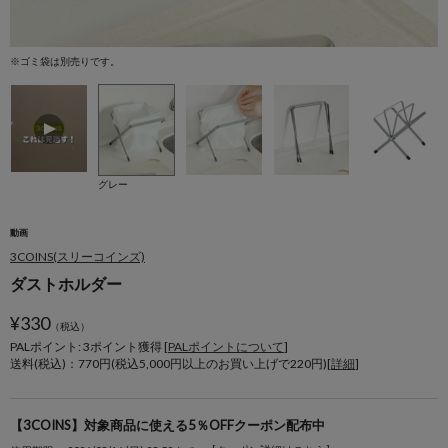
※ゴミ袋は別売りです。
※
グレー
動画
3COINS(スリーコインズ)
ダストホルダー
¥
330
（税込）
PALポイント: 3
ポイント獲得 [
PALポイントについて
]
送料(税込)：770円(税込5,000円以上のお買い上げで220円)[
詳細
]
【3COINS】対象商品に使える5％OFFクーポン配布中