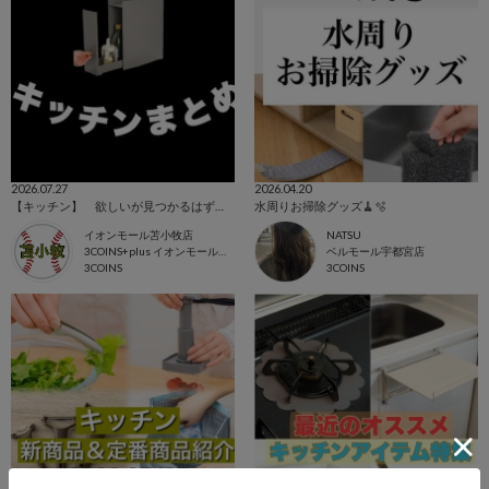
2026.07.27
2026.04.20
【キッチン】 欲しいが見つかるはずです
水周りお掃除グッズ🧹🫧
イオンモール苫小牧店
NATSU
3COINS+plus イオンモール苫小牧店
ベルモール宇都宮店
3COINS
3COINS