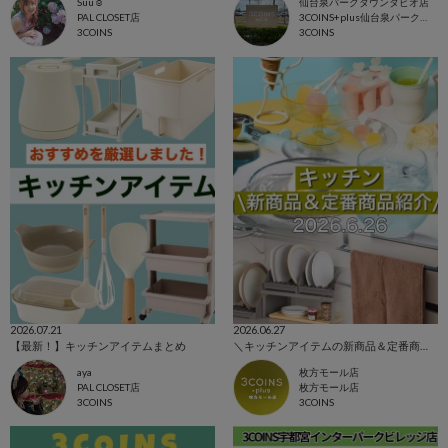
Suu☺︎
仙台泉パークタウンタピオ店
PAL CLOSET店
3COINS+plus仙台泉パークタウンタピオ店
3COINS
3COINS
2026.07.21
2026.06.27
【最新！】キッチンアイテムまとめ
＼キッチンアイテムの新商品＆定番商品をご紹介！／
aya
枚方モール店
PAL CLOSET店
枚方モール店
3COINS
3COINS