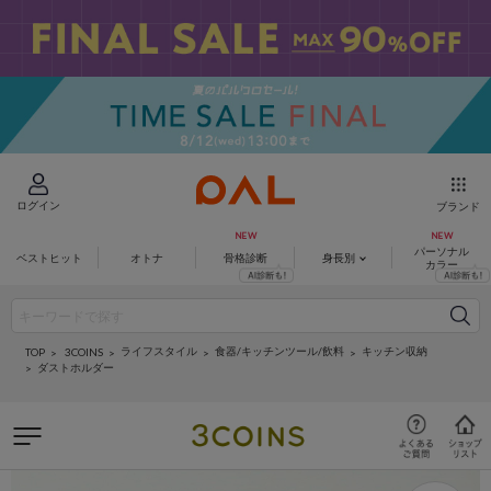
ログイン
ブランド
パーソナル
ベストヒット
オトナ
骨格診断
身長別
カラー
ライフスタイル
食器/キッチンツール/飲料
キッチン収納
3COINS
TOP
ダストホルダー