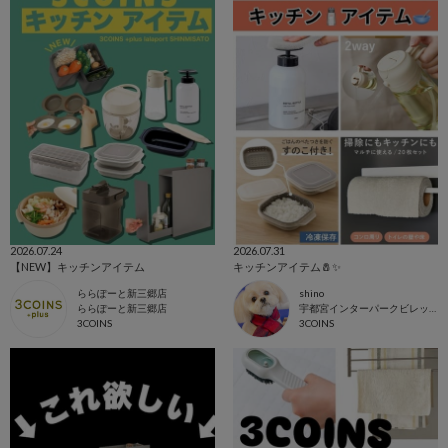
2026.07.24
2026.07.31
【NEW】キッチンアイテム
キッチンアイテム🧂✨
ららぽーと新三郷店
shino
ららぽーと新三郷店
宇都宮インターパークビレッジ店
3COINS
3COINS