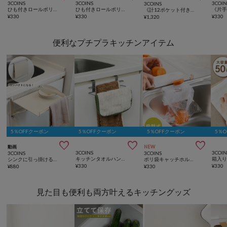
3COINS
3COINS
3COIN
3COINS
ひも付きロールポリ袋：M（30枚入り）
ひも付きロールポリ袋：SS（50枚入り）
《計12ポケット付き！》バッグインバッグ／KIDSトラベル
¥
330
¥
330
¥
330
¥
1,320
便利なプチプラキッチンアイテム
5％OFFクーポン
5％OFFクーポン
5％OFFクーポン
5％



動画
NEW
3COINS
3COIN
3COINS
3COINS
キッチンタオルハンガー／KITINTO
シンクに引っ掛けるサポートテーブル／KITINTO
ポリ袋キャッチホルダー／KITINTO
¥
330
¥
330
¥
880
¥
330
見た目も便利も両方叶えるキッチングッズ