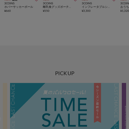
3COINS
3COINS
3COINS
3COIN
ホバーサッカーボール
離乳食グッズポーチ／KIDSトラベル
インフレータブルシーソーチェア
おう
¥
660
¥
550
¥
3,300
¥
1,32
PICK UP