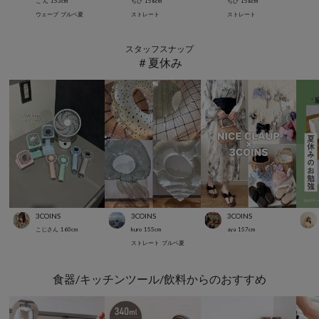
こ ん
153
cm
ちひ
158
cm
ちひ
158
cm
ウェーブ
ブルベ夏
ストレート
ストレート
スタッフスナップ
＃夏休み
3COINS
3COINS
3COINS
こじさん
160
cm
kuro
155
cm
aya
157
cm
ストレート
ブルベ夏
食器/キッチンツール/飲料からのおすすめ