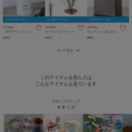
5％OFFクーポン
5％OFFクーポン
5％OFFクーポン
3COINS
3COINS
3COINS
《片手でワンプッシュ！》食器洗剤ボトル：400ml
オープンスピーディーボトルドライヤー
ワンプッシュ卓上ダストボックス：2.3L／KITINTO
¥330
¥660
¥880
このアイテムを見た人は
こんなアイテムも見ています
スタッフスナップ
＃キッズ