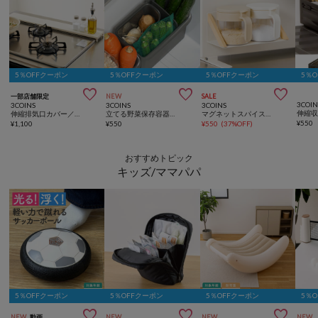
5％OFFクーポン
5％OFFクーポン
5％OFFクーポン
5％



一部店舗限定
NEW
SALE
3COIN
3COINS
3COINS
3COINS
伸縮排気口カバー／KITINTO
立てる野菜保存容器セット：M／KITINTO
マグネットスパイスラック／KITINTO
¥
550
¥
1,100
¥
550
¥
550
(
37%OFF
)
おすすめトピック
キッズ/ママパパ
5％OFFクーポン
5％OFFクーポン
5％OFFクーポン
5％



NEW
動画
NEW
NEW
NEW