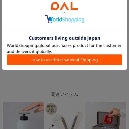
2026.05.25
2026.07.27
＼キッチンアイテムの新商品＆定番商品をご紹介！／
おすすめのキッチンアイテム特集🧽🫧
枚方モール店
3COINS+plusイオン釧路店
枚方モール店
イオン釧路店
3COINS
3COINS