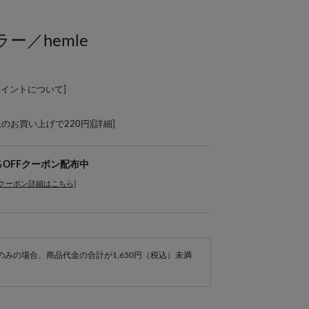
ー／hemle
ポイントについて
]
上のお買い上げで220円)[
詳細
]
％OFFクーポン配布中
[クーポン詳細はこちら]
e商品のみの場合、商品代金の合計が1,650円（税込）未満