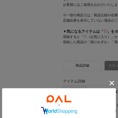
お客様にはご迷惑をおかけいたしま
※一部の商品では、商品仕様や在庫
店舗在庫を表示していない場合がご
▼気になるアイテムは「
♡
」を
登録すると「♡（お気に入り）」か
登録した商品の「残りわずか」「再
商品詳細
スタッ
アイテム詳細
品番
2514-YD-09-00
本体：ポリプロ
素材
ボール部分：鋼