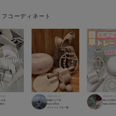
ッフコーディネート
5.20
2025.05.13
2025.05.13
ルタ店
札幌アピア店
PAL CLOSE
58cm
kuro
155cm
matsu
163cm
ストレート
ブルベ夏