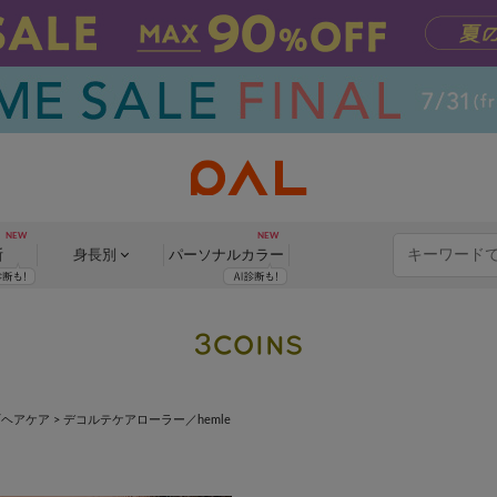
断
身長別
パーソナル
カラー
/ヘアケア
>
デコルテケアローラー／hemle