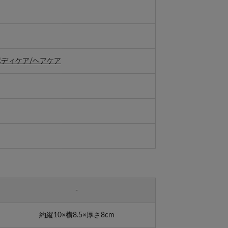
ボディケア/ヘアケア
-
約縦10×横8.5×厚さ8cm