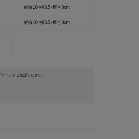
約縦10×横8.5×厚さ8cm
約縦10×横8.5×厚さ8cm
プページをご確認ください