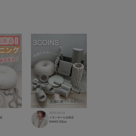
2025.05.13
T店
イオンモール太田店
SHIHO
152cm