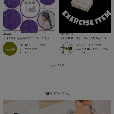
2026.07.31
2026.07.05
毎日の疲れを解消するアイテムたち🌝
【エクササイズ】 実は人気商品！エクササイズアイテム！
3COINSシャポー小岩店
イオンモール苫小牧店
シャポー小岩店
3COINS+plus イオンモール苫小牧店
3COINS
3COINS