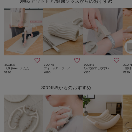
趣味/アウトドア/健康グッズからのおすすめ



3COINS
3COINS
3COINS
3COIN
《厚さ6mm》たためるヨガマット／hemle
フォームローラー／hemle
1人で採寸しやすいメジャー／hemle
¥
880
¥
880
¥
330
¥
330
3COINSからのおすすめ