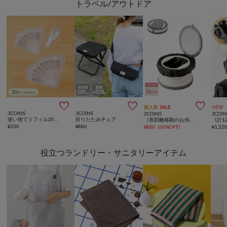
トラベル/アウトドア



再入荷
SALE
NEW
3COINS
3COINS
3COINS
3COIN
使い捨てリフィル20ピースセット：10ml
折りたたみチェア
《長距離移動のお供に》ポータブルトイレ／KIDS
¥
330
¥
880
¥
880
(
60%OFF
)
¥
1,32
役立つランドリー・サニタリーアイテム