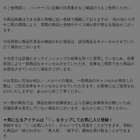
※ご使用前に、パッケージに記載の注意書きをご確認のうえご使用ください。
※商品画像はできる限り実物に近い色味で掲載しておりますが、 光の当たり方
やご覧の環境により、実際の商品と色味やサイズ感が若干異なる場合がござい
ます。
※出荷前に商品不具合が確認された場合は、該当商品をキャンセルさせていた
だく場合がございます。
※当店では店舗とオンラインショップの在庫を別々に管理しているため、在庫
状況により一部商品をキャンセルさせていただき、在庫をご用意できた商品の
み発送させていただく場合がございます。
※お支払い方法がd払い・メルペイの場合、 一部商品のキャンセルが発生した
際は、ご注文全体をキャンセルとさせていただきます。お客様にはご迷惑をお
かけいたしますが、あらかじめご了承ください。
※一部の商品では、商品仕様や在庫状況により正確な在庫表示が難しいため、
店舗在庫を表示していない場合がございます。あらかじめご了承ください。
▼気になるアイテムは「
♡
」をタップしてお気に入り登録！
登録すると「♡（お気に入り）」からいつでも見返すことができます。登録し
た商品の「残りわずか」「再入荷」「値下げ」通知を受け取ることができま
す。