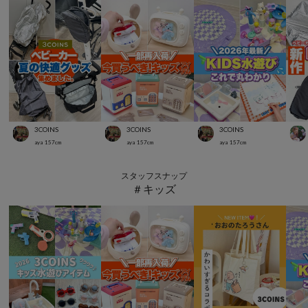
3COINS
3COINS
3COINS
aya
157
cm
aya
157
cm
aya
157
cm
スタッフスナップ
＃キッズ