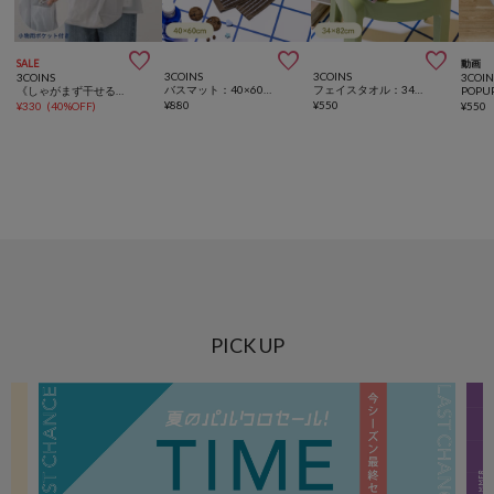



SALE
動画
3COINS
3COINS
3COINS
3COIN
バスマット：40×60cm
フェイスタオル：34×82cm
《しゃがまず干せる！》カンガルーエプロン
POP
¥
880
¥
550
¥
330
(
40%OFF
)
¥
550
PICK UP