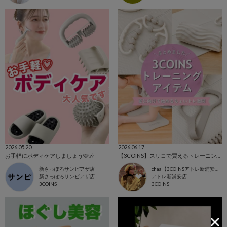
2026.05.20
2026.06.17
お手軽にボディケアしましょう🩷🎶
【3COINS】スリコで買えるトレーニンググッズまとめました💡
新さっぽろサンピアザ店
chaa【3COINSアトレ新浦安店】
新さっぽろサンピアザ店
アトレ新浦安店
3COINS
3COINS