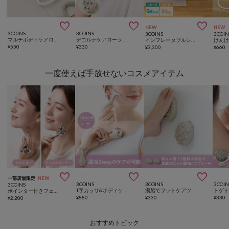



NEW
NEW
3COINS
3COINS
3COINS
3COIN
マルチボディケアローラー／hemle
デコルテケアローラー／hemle
インフレータブルシーソーチェア
けん
¥
550
¥
330
¥
3,300
¥
660
一度使えば手放せないコスメアイテム



一部店舗限定
NEW
3COINS
3COINS
3COIN
3COINS
T字カッサ&ボディケアローラー／hemle
湯船でフットケアツール2個セット／hemle
ポインター付きフェイスローラー／and us
¥
880
¥
330
¥
330
¥
2,200
おすすめトピック