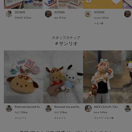
3COINS
3COINS
3COINS
SHIHO
152
cm
aya
157
cm
rico.w
163
cm
イエベ春
スタッフスナップ
＃サンリオ
Remind me and forever
Remind me and forever
NICE CLAUP / OLIVE des OLIVE OUTLET
ちひ
158
cm
ちひ
158
cm
m o e
149
cm
ストレート
ストレート
ウェーブ
イエベ春