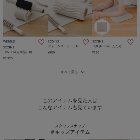
3COINS
3COINS
WEB限定
フォームローラー／hemle
《厚さ8mm》たためる部分ヨガマット／hemle
3COINS
《WEB限定商品》腹筋ローラー／hemle
¥880
¥330
¥1,320
このアイテムを見た人は
こんなアイテムも見ています
スタッフスナップ
＃キッズアイテム