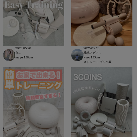
2025.05.20
2025.05.13
京都ポルタ店
札幌アピア店
mayu
158cm
kuro
155cm
ストレート
ブルベ夏