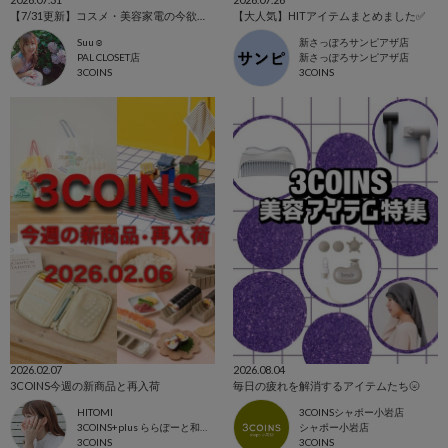
【7/31更新】コスメ・美容家電の今欲しいアイテム集めました！
【大人気】HITアイテムまとめました✅
Suu☺︎
新さっぽろサンピアザ店
PAL CLOSET店
新さっぽろサンピアザ店
3COINS
3COINS
2026.02.07
2026.08.04
3COINS今週の新商品と再入荷
毎日の疲れを解消するアイテムたち🌝
HITOMI
3COINSシャポー小岩店
3COINS+plus ららぽーと和泉店
シャポー小岩店
3COINS
3COINS