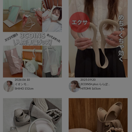
2026.06.10
2025.09.20
イオンモール太田店
3COINS+plus ららぽーと和泉店
SHIHO
152cm
HITOMI
165cm