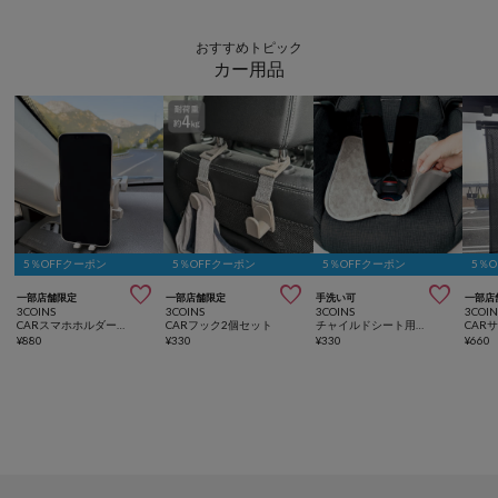
おすすめトピック
カー用品
5％OFFクーポン
5％OFFクーポン
5％OFFクーポン
5％



一部店舗限定
一部店舗限定
手洗い可
一部店
3COINS
3COINS
3COINS
3COIN
CARスマホホルダー上向き
CARフック2個セット
チャイルドシート用防水パッド
¥
880
¥
330
¥
330
¥
660