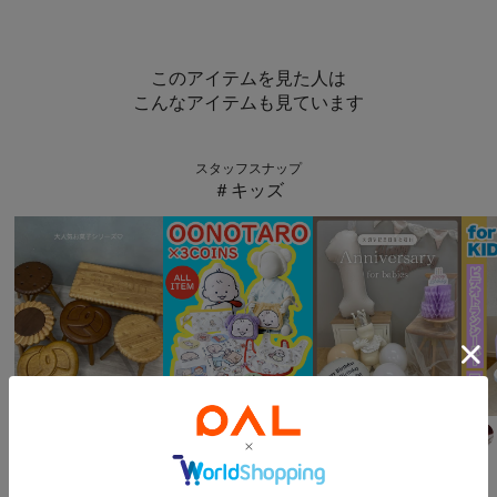
このアイテムを見た人は
こんなアイテムも見ています
スタッフスナップ
＃キッズ
salut!
3COINS
3COINS
yurie
168
cm
Suu☺︎
168
cm
ナナオ
163
cm