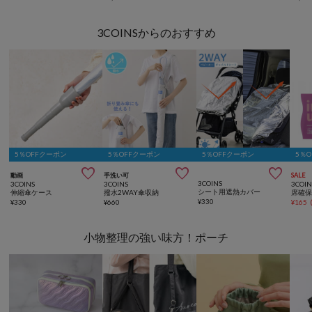
3COINSからのおすすめ
5％OFFクーポン
5％OFFクーポン
5％OFFクーポン
5％



動画
手洗い可
SALE
3COINS
3COINS
3COINS
3COIN
シート用遮熱カバー
伸縮傘ケース
撥水2WAY傘収納
¥
330
¥
330
¥
660
¥
165
小物整理の強い味方！ポーチ