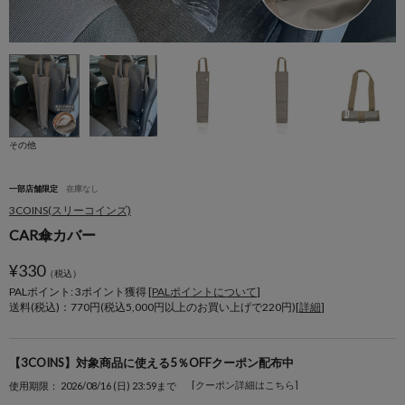
その他
一部店舗限定
在庫なし
3COINS(スリーコインズ)
CAR傘カバー
¥
330
（税込）
PALポイント: 3
ポイント獲得 [
PALポイントについて
]
送料(税込)：770円(税込5,000円以上のお買い上げで220円)[
詳細
]
【3COINS】対象商品に使える5％OFFクーポン配布中
[クーポン詳細はこちら]
使用期限： 2026/08/16 (日) 23:59まで