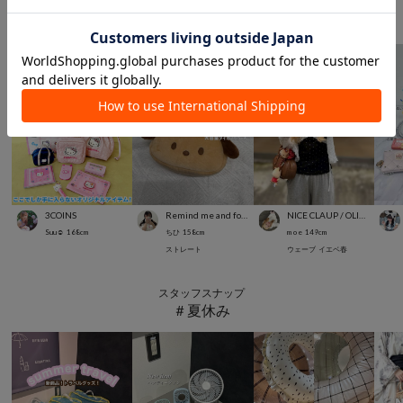
スタッフスナップ
＃サンリオ
3COINS
Remind me and forever
NICE CLAUP / OLIVE des OLIVE OUTLET
Suu☺︎
168
cm
ちひ
158
cm
m o e
149
cm
ストレート
ウェーブ
イエベ春
スタッフスナップ
＃夏休み