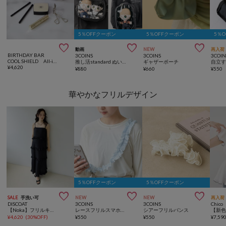
5％OFFクーポン
5％OFFクーポン
5％



動画
NEW
再入荷
BIRTHDAY BAR
3COINS
3COINS
3COIN
COOL SHIELD All-in Dresser Pouch
推し活standard ぬいポーチ
ギャザーポーチ
¥
4,620
¥
880
¥
660
¥
550
華やかなフリルデザイン
5％OFFクーポン
5％OFFクーポン



SALE
手洗い可
NEW
NEW
再入荷
DISCOAT
3COINS
3COINS
Chico
【Noka】フリルキャミワンピース
レースフリルスマホストラップ
シアーフリルバンス
¥
4,620
(
30%OFF
)
¥
550
¥
550
¥
7,59