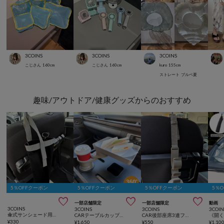
3COINS
3COINS
3COINS
こじさん
160
cm
こじさん
160
cm
kuro
155
cm
ストレート
ブルベ夏
趣味/アウトドア/健康グッズからのおすすめ
5％OFFクーポン
5％OFFクーポン
5％OFFクーポン
5％



一部店舗限定
一部店舗限定
動画
3COINS
3COINS
3COINS
3COIN
傘式サンシェード用収納
CARテーブルカップホルダー
CAR後部座席3連フック2個セット
¥
330
¥
1,650
¥
550
¥
1,10