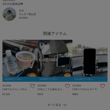
4月21日新商品🧡
まゆ
さんすて福山店
3COINS
5％OFFクーポン
5％OFFクーポン
5％OFFクーポン
3COINS
3COINS
3COINS
CARマルチカップホルダー
CARどこでも挟めるスマホホルダー
CARスマホホルダー下向き
¥1,320
¥550
¥880