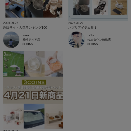
2025.04.28
2025.04.27
通販サイト人気ランキング100
バズりアイテム集！
kuro
reika
札幌アピア店
ゆめタウン徳島店
3COINS
3COINS
2025.04.21