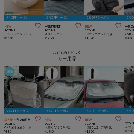
5％OFFクーポン
5％OFFクーポン
5％OFFクーポン
5％



NEW
一部店舗限定
NEW
一部店
3COINS
3COINS
3COINS
3COIN
インフレータブルシーソーチェア
スリムファン
《計12ポケット付き！》バッグインバッグ／KIDSトラベル
¥
3,300
¥
1,650
¥
1,320
¥
880
おすすめトピック
カー用品
5％OFFクーポン
5％OFFクーポン
5％OFFクーポン
5％



再入荷
一部店舗限定
NEW
NEW
3COIN
3COINS
3COINS
3COINS
CAR保冷保温シートバックポケット
《開くだけで簡単設置！》傘式サンシェード：L
《開くだけで簡単設置！》傘式サンシェード：S
¥
330
¥
880
¥
1,980
¥
1,320