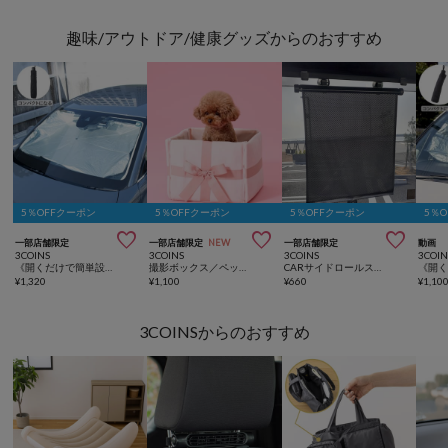
趣味/アウトドア/健康グッズからのおすすめ
5％OFFクーポン
5％OFFクーポン
5％OFFクーポン
5％



一部店舗限定
一部店舗限定
NEW
一部店舗限定
動画
3COINS
3COINS
3COINS
3COIN
《開くだけで簡単設置！》傘式サンシェード：M
撮影ボックス／ペットアニバーサリー
CARサイドロールスクリーンサンシェード
¥
1,320
¥
1,100
¥
660
¥
1,10
3COINSからのおすすめ