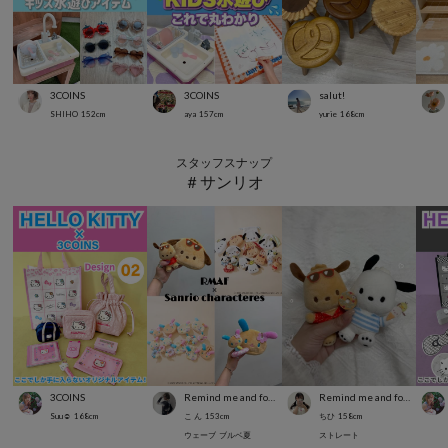
3COINS
3COINS
salut!
SHIHO
152
cm
aya
157
cm
yurie
168
cm
スタッフスナップ
＃サンリオ
3COINS
Remind me and forever
Remind me and forever
Suu☺︎
168
cm
こ ん
153
cm
ちひ
158
cm
ウェーブ
ブルベ夏
ストレート