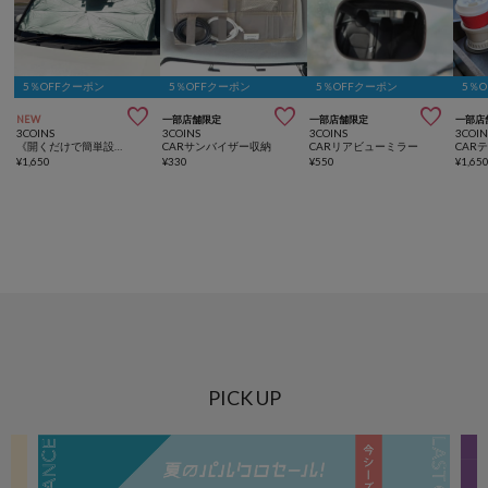
5％OFFクーポン
5％OFFクーポン
5％OFFクーポン
5％



NEW
一部店舗限定
一部店舗限定
一部店
3COINS
3COINS
3COINS
3COIN
《開くだけで簡単設置！》傘式サンシェード：M
CARサンバイザー収納
CARリアビューミラー
¥
1,650
¥
330
¥
550
¥
1,65
PICK UP