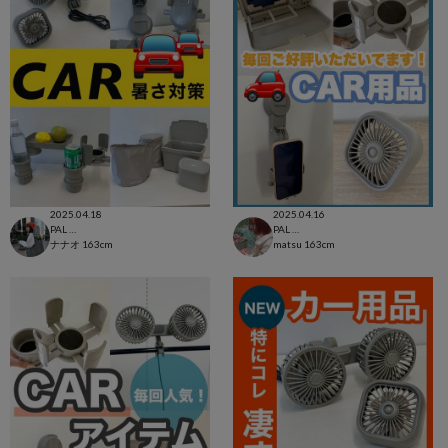
2025.04.18
2025.04.16
PAL CLOSET店
PAL CLOSET店
ナナオ
163cm
matsu
163cm