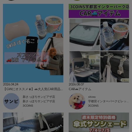
2026.04.24
2026.08.07
【GWにオススメ☀️】🚗大人気CAR用品特集‼️
CAR🚗アイテム
新さっぽろサンピアザ店
shino
新さっぽろサンピアザ店
宇都宮インターパークビレッジ店
3COINS
3COINS