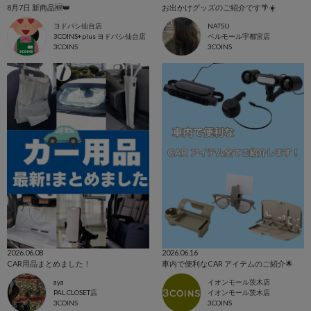
8月7日 新商品🆕👑
お出かけグッズのご紹介です🌴☀️
ヨドバシ仙台店
NATSU
3COINS+plus ヨドバシ仙台店
ベルモール宇都宮店
3COINS
3COINS
2026.06.08
2026.06.16
CAR用品まとめました！
車内で便利なCAR アイテムのご紹介🌟
aya
イオンモール茨木店
PAL CLOSET店
イオンモール茨木店
3COINS
3COINS