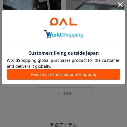
2026.06.26
2026.07.04
CAR新商品＆定番商品まとめてご紹介！
【週末限定価格】傘式サンシェード🚗
枚方モール店
セレオ国分寺店
枚方モール店
セレオ国分寺店
3COINS
3COINS