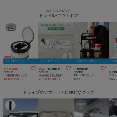
おすすめトピック
トラベル/アウトドア
5％OFFクーポン
5％OFFクーポン
5％OFFクーポン
5％



再入荷
SALE
SALE
一部店舗限定
一部店舗限定
3COIN
3COINS
3COINS
3COINS
《長距離移動のお供に》ポータブルトイレ／KIDS
収納袋付き難燃毛布：150×130cm／SOBANI
DELIVERYドリンクホルダー：M
¥
330
¥
880
(
60%OFF
)
¥
1,100
(
33%OFF
)
¥
550
ドライブやアウトドアに便利なグッズ