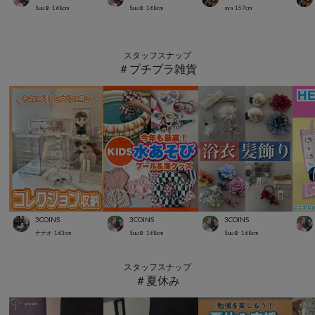
Suu☺︎
168
cm
Suu☺︎
168
cm
aya
157
cm
スタッフスナップ
＃プチプラ雑貨
3COINS
3COINS
3COINS
ナナオ
163
cm
Suu☺︎
168
cm
Suu☺︎
168
cm
スタッフスナップ
＃夏休み