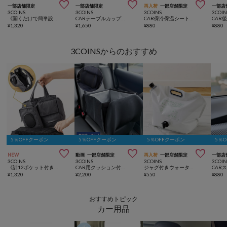



一部店舗限定
一部店舗限定
再入荷
一部店舗限定
一部店
3COINS
3COINS
3COINS
3COIN
《開くだけで簡単設置！》傘式サンシェード：M
CARテーブルカップホルダー
CAR保冷保温シートバックポケット
¥
1,320
¥
1,650
¥
880
¥
880
3COINSからのおすすめ
5％OFFクーポン
5％OFFクーポン
5％OFFクーポン
5％



NEW
動画
一部店舗限定
再入荷
一部店舗限定
一部店
3COINS
3COINS
3COINS
3COIN
《計12ポケット付き！》バッグインバッグ／KIDSトラベル
CAR用クッション付き収納BOX
ジャグ付きウォータータンク：8L／SOBANI
¥
1,320
¥
2,200
¥
550
¥
880
おすすめトピック
カー用品