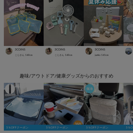
3COINS
3COINS
3COINS
こじさん
160
cm
こじさん
160
cm
junko
161
cm
趣味/アウトドア/健康グッズからのおすすめ
5％OFFクーポン
5％OFFクーポン
5％OFFクーポン
5％