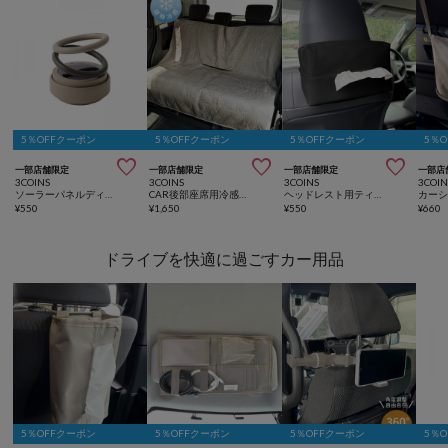
5％OFFクーポン
5％OFFクーポン
5％OFFクーポン
5％



一部店舗限定
一部店舗限定
一部店舗限定
一部店
3COINS
3COINS
3COINS
3COIN
ソーラーパネルディフューザー
CAR後部座席用冷感シートカバー
ヘッドレスト用ティッシュケース
カー
¥
550
¥
1,650
¥
550
¥
660
ドライブを快適に過ごすカー用品
5％OFFクーポン
5％OFFクーポン
5％OFFクーポン
5％