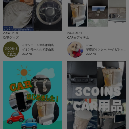
2026.02.05
2026.01.31
CARグッズ
CAR🚗アイテム
イオンモール大和郡山店
shino
イオンモール大和郡山店
宇都宮インターパークビレッジ店
3COINS
3COINS