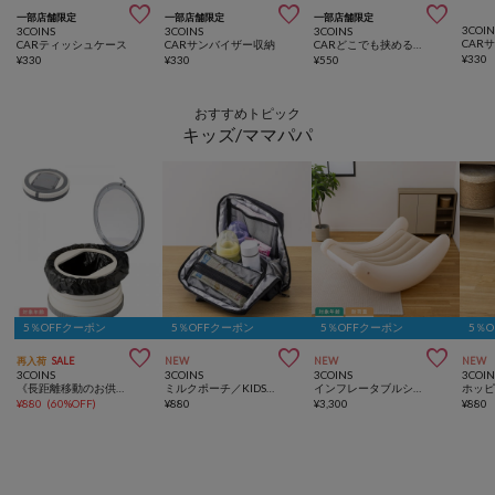



一部店舗限定
一部店舗限定
一部店舗限定
3COIN
3COINS
3COINS
3COINS
CARティッシュケース
CARサンバイザー収納
CARどこでも挟めるスマホホルダー
¥
330
¥
330
¥
330
¥
550
おすすめトピック
キッズ/ママパパ
5％OFFクーポン
5％OFFクーポン
5％OFFクーポン
5％



再入荷
SALE
NEW
NEW
NEW
3COINS
3COINS
3COINS
3COIN
《長距離移動のお供に》ポータブルトイレ／KIDS
ミルクポーチ／KIDSトラベル
インフレータブルシーソーチェア
ホッ
¥
880
(
60%OFF
)
¥
880
¥
3,300
¥
880