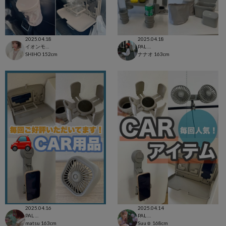
2025.04.18
2025.04.18
イオンモール太田店
PAL CLOSET店
SHIHO
152cm
ナナオ
163cm
2025.04.16
2025.04.14
PAL CLOSET店
PAL CLOSET店
matsu
163cm
Suu☺︎
168cm