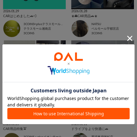
2026.01.29
2026.01.28
CARはじめました🚗💨
☀️🚘CAR用品🚗☀️
3COINS+plusテラスモール湘南店
NATSU
テラスモール湘南店
ベルモール宇都宮店
3COINS
3COINS
2026.01.23
2026.01.12
CAR用品特集🚖
ドライブをより快適に🚗
3COINS＋plusイオンモール北戸田店
西武東戸塚SC店