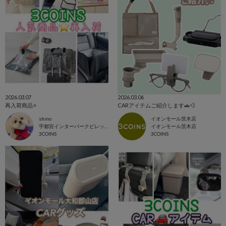
2026.03.07
2026.03.06
再入荷商品⭐️
CARアイテムご紹介します🚗💨
shino
イオンモール茨木店
宇都宮インターパークビレッジ店
イオンモール茨木店
3COINS
3COINS