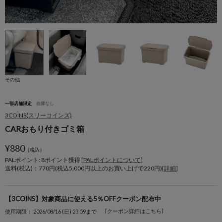
その他
一部店舗限定
在庫なし
3COINS(スリーコインズ)
CARおもり付きゴミ箱
¥
880
（税込）
PALポイント: 8
ポイント獲得 [
PALポイントについて
]
送料(税込)：770円(税込5,000円以上のお買い上げで220円)[
詳細
]
【3COINS】対象商品に使える5％OFFクーポン配布中
[クーポン詳細はこちら]
使用期限： 2026/08/16 (日) 23:59まで