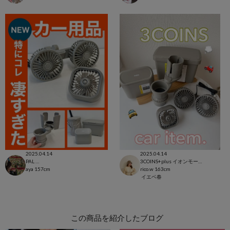
2025.04.14
2025.04.14
PAL CLOSET店
3COINS+plus イオンモール日吉津店
aya
157cm
rico.w
163cm
イエベ春
この商品を紹介したブログ