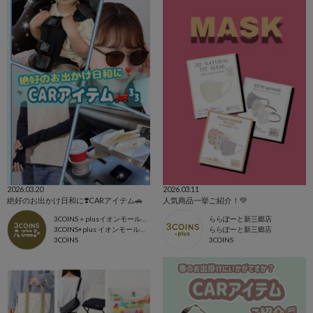
2026.03.20
2026.03.11
絶好のお出かけ日和に❣️CARアイテム🚗
人気商品一挙ご紹介！💚
3COINS＋plusイオンモール北戸田店
ららぽーと新三郷店
3COINS+plus イオンモール北戸田店
ららぽーと新三郷店
3COINS
3COINS