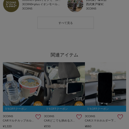
3COINS+plus イオンモール北戸田店
西武東戸塚SC
3COINS
3COINS
5％OFFクーポン
5％OFFクーポン
5％OFFクーポン
3COINS
3COINS
3COINS
CARマルチカップホルダー
CARどこでも挟めるスマホホルダー
CARスマホホルダー下向き
¥1,320
¥550
¥880