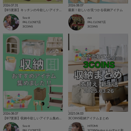
2026.07.31
2026.08.07
【8/1更新】キッチンの今欲しいアイテム集めました！
最新！欲しいが見つかる収納アイテム
Suu☺︎
aya
PAL CLOSET店
PAL CLOSET店
3COINS
3COINS
2026.08.07
2025.04.03
【8/7更新】収納今欲しいアイテム集めました！
3COINS収納アイテムまとめ
Suu☺︎
HITOMI
PAL CLOSET店
3COINS+plus ららぽーと和泉店