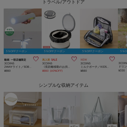
トラベル/アウトドア
5％OFFクーポン
5％OFFクーポン
5％OFFクーポン
5％



動画
一部店舗限定
再入荷
SALE
NEW
3COIN
3COINS
3COINS
3COINS
ドリン
2WAYライト／SOBANI
《長距離移動のお供に》ポータブルトイレ／KIDS
ミルクポーチ／KIDSトラベル
¥
330
¥
880
¥
880
(
60%OFF
)
¥
880
シンプルな収納アイテム