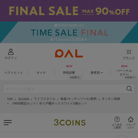
ログイン
ブランド
パーソナル
ベストヒット
オトナ
骨格診断
身長別
カラー
ライフスタイル
食器/キッチンツール/飲料
キッチン収納
3COINS
TOP
《WEB限定セット》吊り戸棚ボックスワイド2個セット