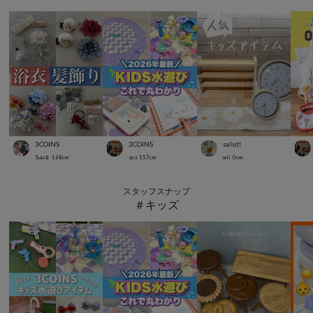
3COINS
3COINS
salut!
Suu☺︎
168
cm
aya
157
cm
mii
0
cm
スタッフスナップ
＃キッズ