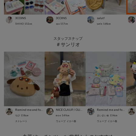
3COINS
3COINS
salut!
SHIHO
152
cm
aya
157
cm
yurie
168
cm
スタッフスナップ
＃サンリオ
Remind me and forever
NICE CLAUP / OLIVE des OLIVE OUTLET
Remind me and forever
ちひ
158
cm
m o e
149
cm
まいまい🎀
154
cm
ストレート
ウェーブ
イエベ春
ウェーブ
イエベ春