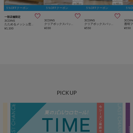
5％OFFクーポン
5％OFFクーポン
5％OFFクーポン
5％



一部店舗限定
3COINS
3COINS
3COIN
3COINS
クリアボックスバッグ：L／クリア収納シリーズ
クリアボックスバッグ：LL／クリア収納シリーズ
たためるメッシュ窓付き収納：S
¥
330
¥
550
¥
550
¥
1,100
PICK UP