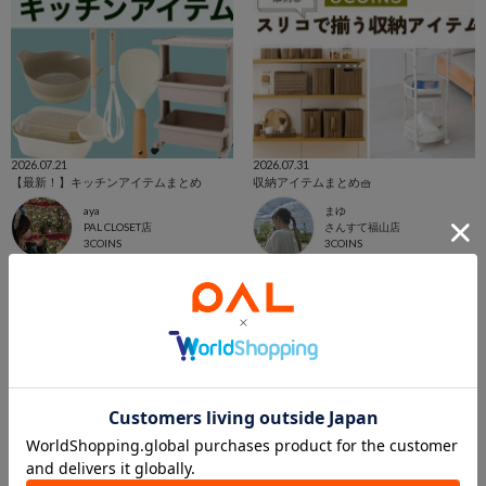
2026.07.21
2026.07.31
【最新！】キッチンアイテムまとめ
収納アイテムまとめ🧺
aya
まゆ
PAL CLOSET店
さんすて福山店
3COINS
3COINS