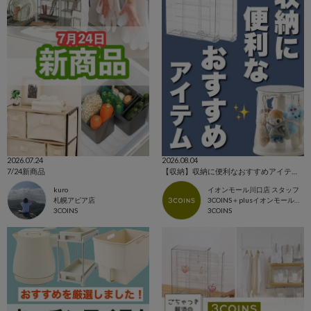
2026.07.24
2026.08.04
7/24新商品
【収納】収納に便利なおすすめアイテム🌟
kuro
イオンモール川口店 スタッフ
札幌アピア店
3COINS＋plusイオンモール川口店
3COINS
3COINS