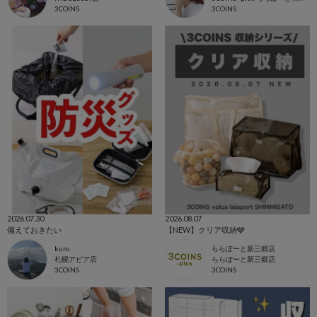
3COINS
3COINS
2026.07.30
2026.08.07
備えておきたい
【NEW】クリア収納🩶
kuro
ららぽーと新三郷店
札幌アピア店
ららぽーと新三郷店
3COINS
3COINS