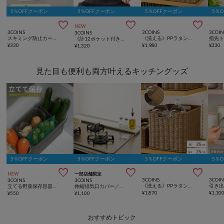
5％OFFクーポン
5％OFFクーポン
5％OFFクーポン
5％



NEW
3COINS
3COINS
3COIN
3COINS
スキミング防止カードパスポートケースセット
《洗える》PPラタンブレッドボックス／KITINTO
指先ト
《計12ポケット付き！》バッグインバッグ／KIDSトラベル
¥
330
¥
1,980
¥
330
¥
1,320
見た目も便利も両方叶えるキッチングッズ
5％OFFクーポン
5％OFFクーポン
5％OFFクーポン
5％



NEW
一部店舗限定
3COINS
3COIN
3COINS
3COINS
《洗える》PPラタン収納ボックス／KITINTO
立てる野菜保存容器セット：M／KITINTO
伸縮排気口カバー／KITINTO
¥
1,870
¥
1,10
¥
550
¥
1,100
おすすめトピック