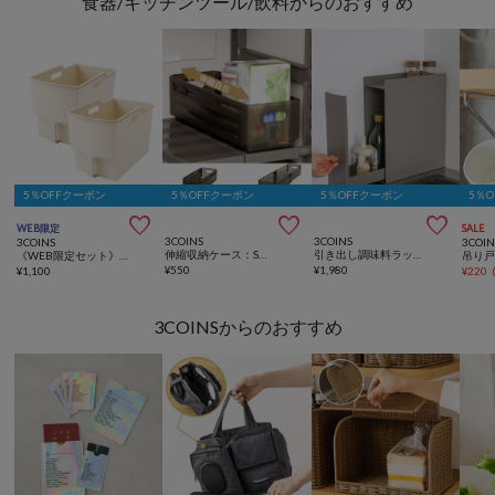
食器/キッチンツール/飲料からのおすすめ
5％OFFクーポン
5％OFFクーポン
5％OFFクーポン
5％



WEB限定
SALE
3COINS
3COINS
3COINS
3COIN
伸縮収納ケース：S／KITINTO
引き出し調味料ラック／KITINTO
《WEB限定セット》吊り戸棚ボックス2個セット
¥
550
¥
1,980
¥
1,100
¥
220
3COINSからのおすすめ