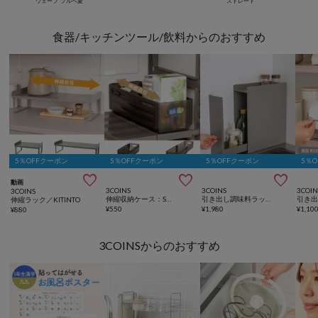
ウェーブ
ブルベ夏
ストレート
食器/キッチンツール/飲料からのおすすめ
5％OFFクーポン
5％OFFクーポン
5％OFFクーポン
5％



動画
3COINS
3COINS
3COIN
3COINS
伸縮収納ケース：S／KITINTO
引き出し調味料ラック／KITINTO
伸縮ラック／KITINTO
¥
550
¥
1,980
¥
1,10
¥
880
3COINSからのおすすめ