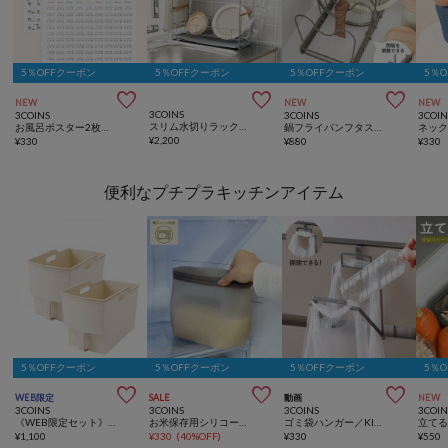
5％OFFクーポン
5％OFFクーポン
5％OFFクーポン
5％



NEW
NEW
NEW
3COINS
3COINS
3COINS
3COIN
スリム水切りラック2段／KITINTO
お風呂ポスター2枚セット：42×56cm／夏休み応援
鍋フライパンフタスタンド／KITINTO
ネッ
¥
2,200
¥
330
¥
880
¥
330
便利なプチプラキッチンアイテム
5％OFFクーポン
5％OFFクーポン
5％OFFクーポン
5％



WEB限定
SALE
動画
NEW
3COINS
3COINS
3COINS
3COIN
《WEB限定セット》吊り戸棚ボックス2個セット
お米保存用シリコーンバッグ：2L／KITINTO
ゴミ袋ハンガー／KITINTO
¥
1,100
¥
330
(
40%OFF
)
¥
330
¥
550