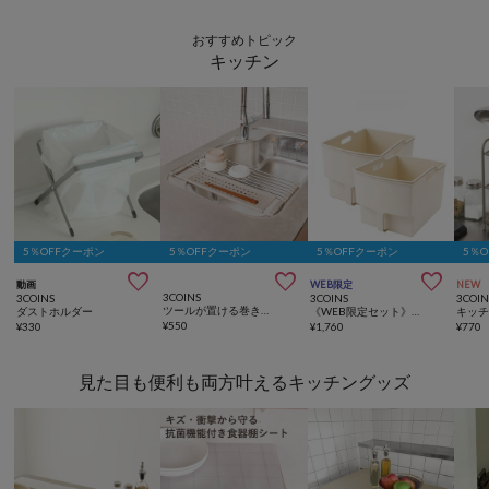
おすすめトピック
キッチン
5％OFFクーポン
5％OFFクーポン
5％OFFクーポン
5％



動画
WEB限定
NEW
3COINS
3COINS
3COINS
3COIN
ツールが置ける巻き巻き水切り／KITINTO
ダストホルダー
《WEB限定セット》吊り戸棚ボックスワイド2個セット
¥
550
¥
330
¥
1,760
¥
770
見た目も便利も両方叶えるキッチングッズ