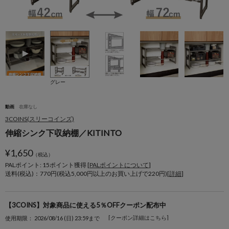
グレー
動画
在庫なし
3COINS(スリーコインズ)
伸縮シンク下収納棚／KITINTO
¥
1,650
（税込）
PALポイント: 15
ポイント獲得 [
PALポイントについて
]
送料(税込)：770円(税込5,000円以上のお買い上げで220円)[
詳細
]
【3COINS】対象商品に使える5％OFFクーポン配布中
[クーポン詳細はこちら]
使用期限： 2026/08/16 (日) 23:59まで