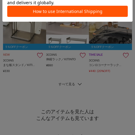
5％OFFクーポン
5％OFFクーポン
5％OFFクーポン
3COINS
NEW
TIME SALE
伸縮ラック／KITINTO
3COINS
3COINS
まな板スタンド／KITINTO
コンロコーナーラック／KITINTO
¥880
¥330
¥440
(20%OFF)
このアイテムを見た人は
こんなアイテムも見ています