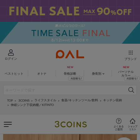
ログイン
ブランド
パーソナル
ベストヒット
オトナ
骨格診断
身長別
カラー
ライフスタイル
食器/キッチンツール/飲料
キッチン収納
3COINS
TOP
伸縮シンク下収納棚／KITINTO