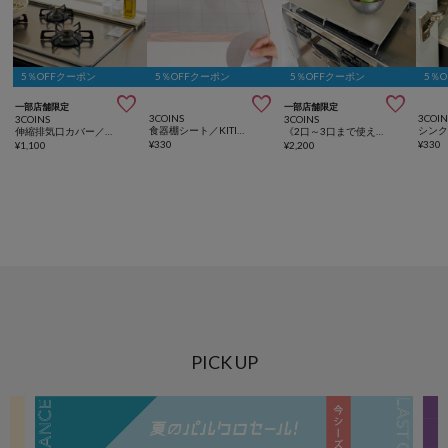
5％OFFクーポン
5％OFFクーポン
5％OFFクーポン
5％



一部店舗限定
一部店舗限定
3COINS
3COIN
3COINS
3COINS
食器棚シート／KITINTO
伸縮排気口カバー／KITINTO
《2口～3口まで使える！》伸縮コンロカバー／KITINTO
¥
330
¥
330
¥
1,100
¥
2,200
PICK UP