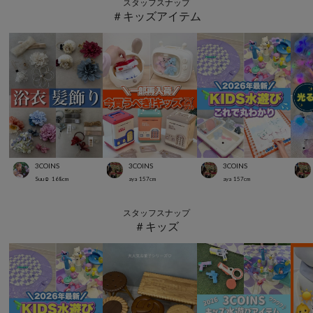
スタッフスナップ
＃キッズアイテム
3COINS
3COINS
3COINS
Suu☺︎
168
cm
aya
157
cm
aya
157
cm
スタッフスナップ
＃キッズ