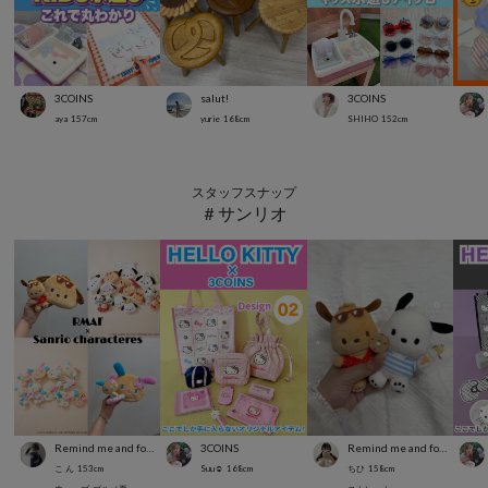
3COINS
salut!
3COINS
aya
157
cm
yurie
168
cm
SHIHO
152
cm
スタッフスナップ
＃サンリオ
Remind me and forever
3COINS
Remind me and forever
こ ん
153
cm
Suu☺︎
168
cm
ちひ
158
cm