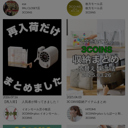
aya
枚方モール店
PAL CLOSET店
枚方モール店
3COINS
3COINS
2026.07.16
2025.04.03
【再入荷】 人気者が帰ってきました！
3COINS収納アイテムまとめ
イオンモール苫小牧店
HITOMI
3COINS+plus イオンモール苫小牧店
3COINS+plus ららぽーと和泉店
3COINS
3COINS