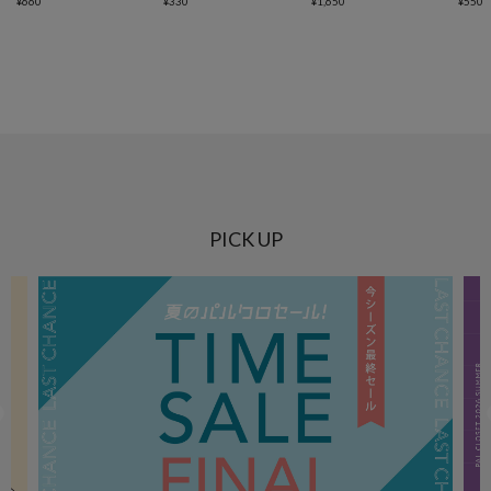
¥
660
¥
330
¥
1,650
¥
550
PICK UP