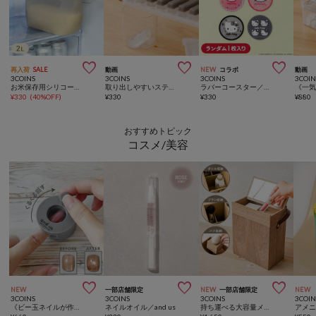



再入荷
SALE
動画
NEW
コラボ
動画
3COINS
3COINS
3COINS
3COIN
お米保存用シリコーンバッグ：2L／KITINTO
取り出しやすいスティック製氷器／KITINTO
ラバーコースター／HELLO KITTY
¥
330
(
40%OFF
)
¥
330
¥
330
¥
880
おすすめトピック
コスメ/美容



NEW
一部店舗限定
NEW
一部店舗限定
NEW
3COINS
3COINS
3COINS
3COIN
《ビー玉ネイルが作れる》マグネイルメーカー／and us
ネイルオイル／and us
持ち運べる大容量メイクボックス／and us
アメ