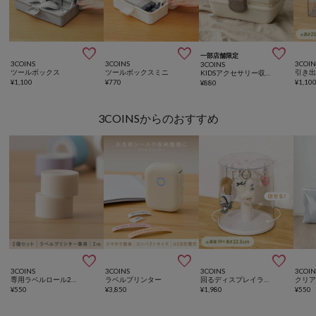



一部店舗限定
3COINS
3COINS
3COIN
3COINS
ツールボックス
ツールボックスミニ
KIDSアクセサリー収納BOX
¥
1,100
¥
770
¥
1,10
¥
880
3COINSからのおすすめ



3COINS
3COINS
3COINS
3COIN
専用ラベルロール2個セット
ラベルプリンター
回るディスプレイラック／コレクション収納
¥
550
¥
3,850
¥
1,980
¥
550