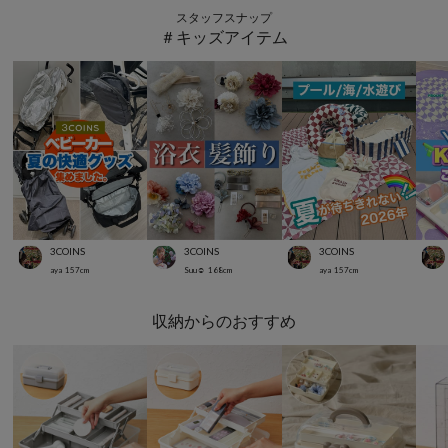
スタッフスナップ
＃キッズアイテム
3COINS
3COINS
3COINS
aya
157
cm
Suu☺︎
168
cm
aya
157
cm
収納からのおすすめ