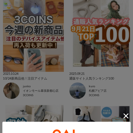
2025.10.24
2025.09.21
10/24新商品他！注目アイテム
通販サイト人気ランキング100
junko
kuro
イオンモール幕張新都心店
札幌アピア店
3COINS
3COINS