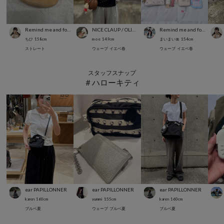
Remind me and forever
NICE CLAUP / OLIVE des OLIVE OUTLET
Remind me and forever
ちひ
158
cm
m o e
149
cm
まいまい🎀
154
cm
ストレート
ウェーブ
イエベ春
ウェーブ
イエベ春
スタッフスナップ
＃ハローキティ
ear PAPILLONNER
ear PAPILLONNER
ear PAPILLONNER
karen
160
cm
yummi
155
cm
karen
160
cm
ブルベ夏
ウェーブ
ブルベ夏
ブルベ夏