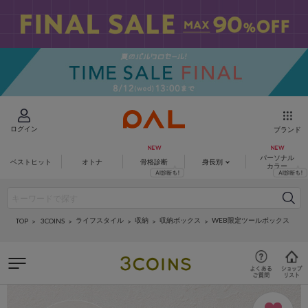
ログイン
ブランド
パーソナル
ベストヒット
オトナ
骨格診断
身長別
カラー
ライフスタイル
収納
収納ボックス
WEB限定ツールボックス
3COINS
TOP