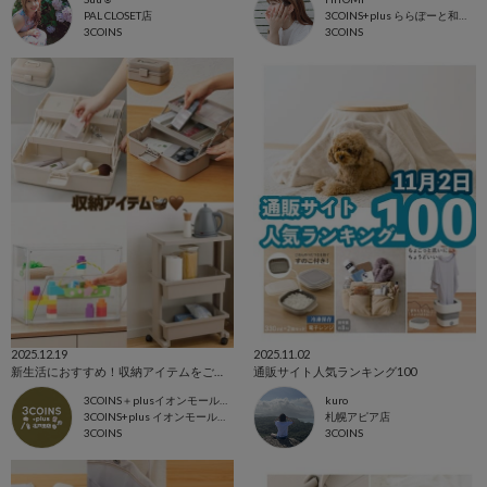
PAL CLOSET店
3COINS+plus ららぽーと和泉店
3COINS
3COINS
2025.12.19
2025.11.02
新生活におすすめ！収納アイテムをご紹介します✨
通販サイト人気ランキング100
3COINS＋plusイオンモール北戸田店
kuro
3COINS+plus イオンモール北戸田店
札幌アピア店
3COINS
3COINS