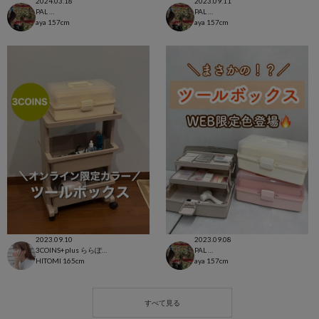
2024.03.18
2023.09.11
PAL CLOSET店
PAL CLOSET店
aya
157cm
aya
157cm
2023.09.10
2023.09.08
3COINS+plus ららぽーと和泉店
PAL CLOSET店
HITOMI
165cm
aya
157cm