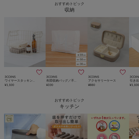
おすすめトピック
収納



3COINS
3COINS
3COINS
3COIN
ワイヤースタッキングカゴ
布団収納バッグ／不織布収納シリーズ
アクセサリーケース
引き
¥
1,100
¥
330
¥
880
¥
1,10
おすすめトピック
キッチン