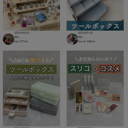
2024.06.03
2024.05.15
PAL CLOSET店
PAL CLOSET店
aya
157cm
Suu☺︎
168cm