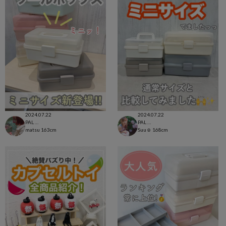
2024.07.22
2024.07.22
PAL CLOSET店
PAL CLOSET店
matsu
163cm
Suu☺︎
168cm