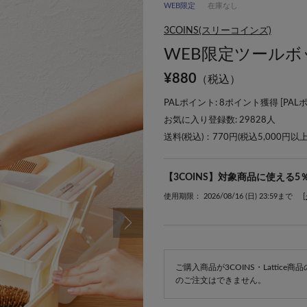
WEB限定
在庫なし
3COINS(スリーコインズ)
WEB限定ツールボ
¥
880
（税込）
PALポイント: 8ポイント獲得 [
PAL
お気に入り登録数:
29828
人
送料(税込)：770円(税込5,000円以
【3COINS】対象商品に使える5
使用期限： 2026/08/16 (日) 23:59まで
ご購入商品が3COINS・Lattic
のご注文はできません。