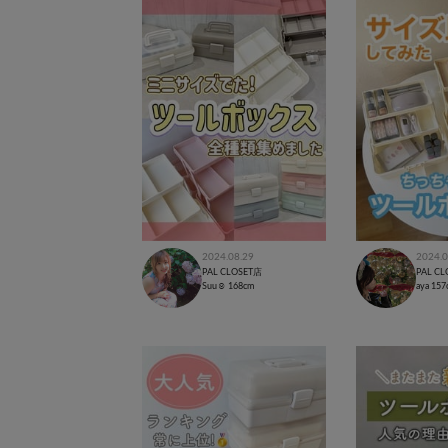
2024.08.29
2024.0
PAL CLOSET店
PAL C
Suu☺︎
168cm
aya
157