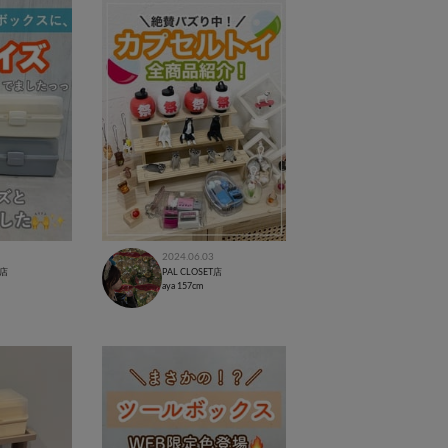
2024.06.03
T店
PAL CLOSET店
aya
157cm