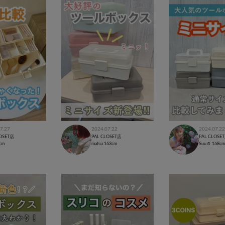
7.27
2024.07.22
2024.07.22
LOSET店
PAL CLOSET店
PAL CLOSE
cm
matsu
163cm
Suu☺︎
168cm