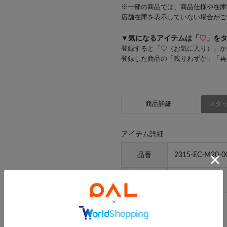
※一部の商品では、商品仕様や在庫
店舗在庫を表示していない場合がご
▼気になるアイテムは「
♡
」を
登録すると「♡（お気に入り）」か
登録した商品の「残りわずか」「再
商品詳細
スタッ
アイテム詳細
品番
2315-EC-M20-0
素材
ポリプロピレン
原産国
中国