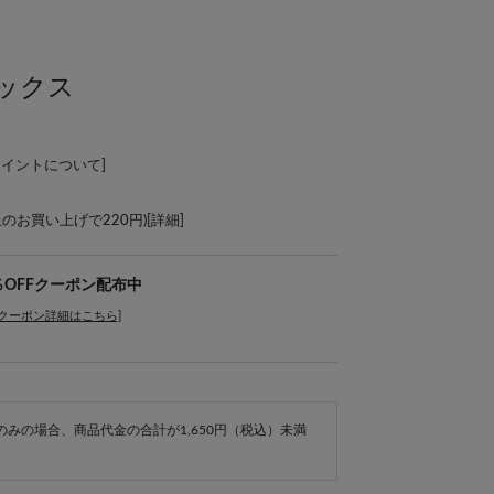
ックス
ポイントについて
]
上のお買い上げで220円)[
詳細
]
％OFFクーポン配布中
[クーポン詳細はこちら]
e商品のみの場合、商品代金の合計が1,650円（税込）未満