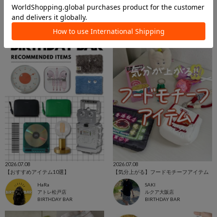
SAKI
osg
ルクア大阪店
阪急西宮ガーデンズ店
BIRTHDAY BAR
BIRTHDAY BAR
2026.07.08
2026.07.08
【おすすめアイテム10選】
【気分上がる】フードモチーフアイテム
HaRa
SAKI
アトレ松戸店
ルクア大阪店
BIRTHDAY BAR
BIRTHDAY BAR