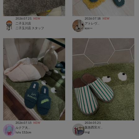
2026.07.21
2026.07.18
NEW
NEW
二子玉川店
アトレヴィ大塚店
二子玉川店 スタッフ
ayu ⑅
2026.07.15
2026.05.21
NEW
阪急西宮ガーデンズ店
ルクア大阪店
osg
lulu
152cm