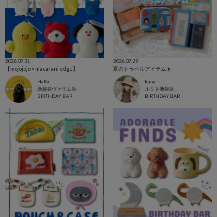
2026.07.31
2026.07.29
【mojojojo × macarani edge】
夏のトラベルアイテム☀️
HaRa
kana
新越谷ヴァリエ店
ルミネ池袋店
BIRTHDAY BAR
BIRTHDAY BAR