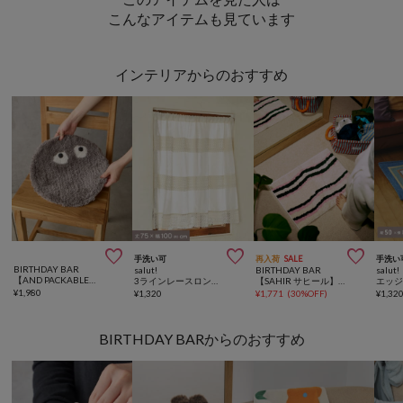
こんなアイテムも見ています
インテリアからのおすすめ



手洗い可
再入荷
SALE
手洗い
BIRTHDAY BAR
salut!
BIRTHDAY BAR
salut!
【AND PACKABLE】フライングモンスター チェアパッド
3ラインレースロングカフェカーテン：75×100cm
【SAHIR サヒール】Floor mat フロアマット
¥
1,980
¥
1,320
¥
1,771
(
30%OFF
)
¥
1,32
BIRTHDAY BARからのおすすめ