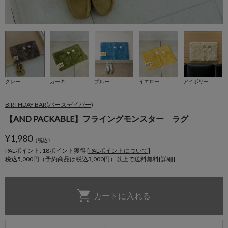
グレー
カーキ
ブルー
イエロー
アイボリー
BIRTHDAY BAR(バースデイバー)
【AND PACKABLE】フライングモンスター ラグ
¥
1,980
（税込）
PALポイント: 18
ポイント獲得 [
PALポイントについて
]
税込5,000円（予約商品は税込3,000円）以上で送料無料[
詳細
]