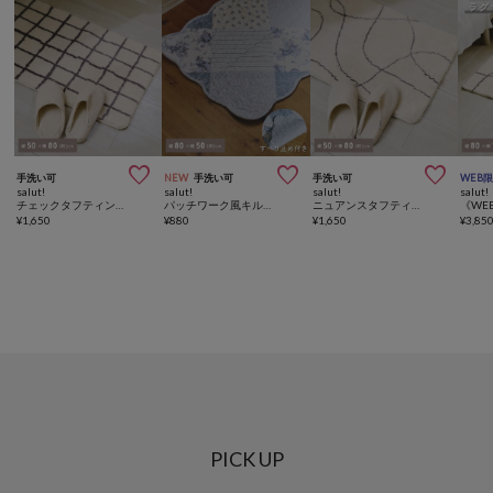



手洗い可
NEW
手洗い可
手洗い可
WEB
salut!
salut!
salut!
salut!
チェックタフティングマット：50×80cm
パッチワーク風キルトマット：80×50cm
ニュアンスタフティングマット：50×80cm
¥
1,650
¥
880
¥
1,650
¥
3,85
PICK UP