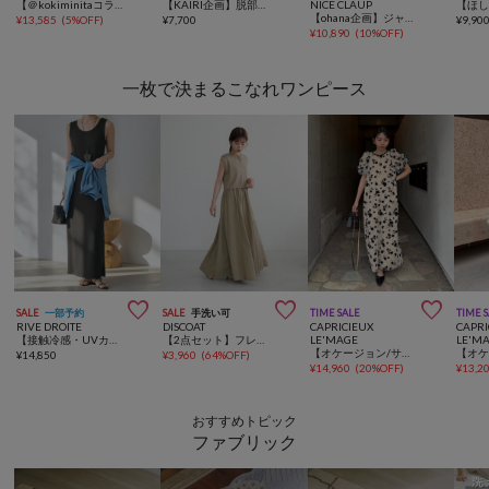
【＠kokiminitaコラボ】花柄コード刺繍スカラップレースパンツ
【KAIRI企画】脱部屋着見え！2WAYヘンリーワンピ
NICE CLAUP
【ohana企画】ジャケットミニワンピース
¥
13,585
(
5%OFF
)
¥
7,700
¥
9,90
¥
10,890
(
10%OFF
)
一枚で決まるこなれワンピース



SALE
一部予約
SALE
手洗い可
TIME SALE
TIME 
RIVE DROITE
DISCOAT
CAPRICIEUX
CAPRI
【接触冷感・UVカット】2WAYリブタンクワンピース【全骨格細見え/高身長サイズあり】
【2点セット】フレンチカーディガン×ノースリワンピース
LE'MAGE
LE'M
【オケージョン/サイズ展開あり】フロッキーパフワンピース
¥
14,850
¥
3,960
(
64%OFF
)
¥
14,960
(
20%OFF
)
¥
13,2
おすすめトピック
ファブリック