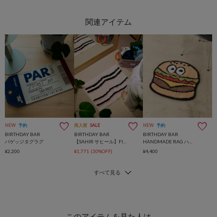
NEW
予約
再入荷
SALE
NEW
予約
BIRTHDAY BAR
BIRTHDAY BAR
BIRTHDAY BAR
バゲッジタグラグ
【SAHIR サヒール】Floor mat フロアマット
HANDMADE RAG ハンドメイドラグ
¥2,200
¥1,771
(30%OFF)
¥4,400
このアイテムを見た人は