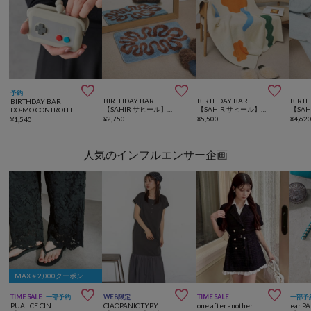



予約
BIRTHDAY BAR
BIRTHDAY BAR
BIRT
BIRTHDAY BAR
【SAHIR サヒール】Floor mat フロアマット
【SAHIR サヒール】Mochimochi blanket ブランケット
DO-MO CONTROLLER コントローラー型のポーチ
¥
2,750
¥
5,500
¥
4,62
¥
1,540
人気のインフルエンサー企画
MAX￥2,000クーポン



TIME SALE
一部予約
WEB限定
TIME SALE
一部予
PUAL CE CIN
CIAOPANIC TYPY
one after another
ear P