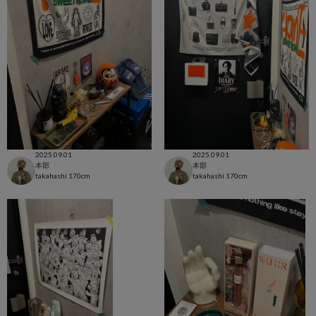
2025.09.01
2025.09.01
本部
本部
takahashi
170cm
takahashi
170cm