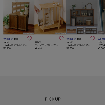



WEB限定
動画
WEB限定
動画
WEB
salut!
salut!
salut!
salut!
バンブーマガジンサイドテーブル
《WEB限定商品》ガーデンキャビネット／Natural Country Garden
《WEB限定商品》スライドオープンラック
¥
2,750
¥
6,930
¥
7,700
¥
5,50
PICK UP