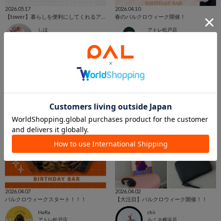
2026.05.17
2026.04.10
【tower】暮らしを便利にしてくれるアイテム
春のパルクロウィーク開催！
しほ
アトレ松戸店
名古屋店
アトレ松戸店
BIRTHDAY BAR
BIRTHDAY BAR
2026.04.07
2026.04.02
パルクロウィークスタート！！！
【大注目】パルクロウィーク開催！！
HaRa
chii
アトレ松戸店
ルミネ横浜店