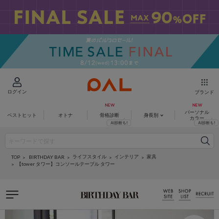
ログイン
ブランド
パーソナル
ベストヒット
オトナ
骨格診断
身長別
カラー
ライフスタイル
インテリア
家具
BIRTHDAY BAR
TOP
【tower タワー】コンソールテーブル タワー