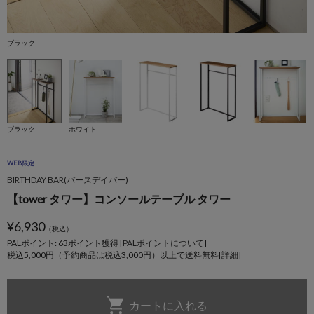
ブラック
ホ
ブラック
ホワイト
WEB限定
BIRTHDAY BAR(バースデイバー)
【tower タワー】コンソールテーブル タワー
¥
6,930
（税込）
PALポイント: 63
ポイント獲得 [
PALポイントについて
]
税込5,000円（予約商品は税込3,000円）以上で送料無料[
詳細
]