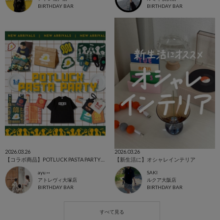
BIRTHDAY BAR
BIRTHDAY BAR
2026.03.26
2026.03.26
【コラボ商品】POTLUCK PASTA PARTY🍝
【新生活に】オシャレインテリア
ayu ⑅
SAKI
アトレヴィ大塚店
ルクア大阪店
BIRTHDAY BAR
BIRTHDAY BAR