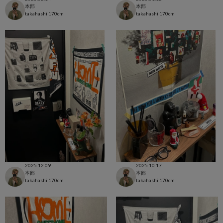
本部
本部
takahashi
170cm
takahashi
170cm
2025.12.09
2025.10.17
本部
本部
takahashi
170cm
takahashi
170cm