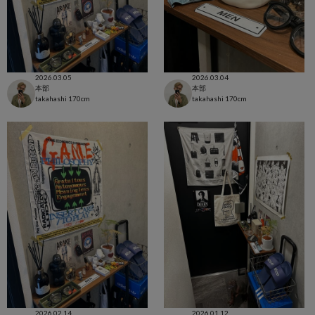
2026.03.05
2026.03.04
本部
本部
takahashi
170cm
takahashi
170cm
2026.02.14
2026.01.12