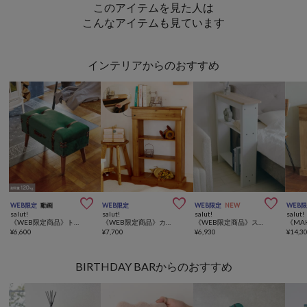
このアイテムを見た人は
こんなアイテムも見ています
インテリアからのおすすめ



WEB限定
動画
WEB限定
WEB限定
NEW
WEB
salut!
salut!
salut!
salut!
《WEB限定商品》トランク型脚付き収納スツール
《WEB限定商品》カントリーマントルピース／キルトカントリー
《WEB限定商品》スリムベッドサイドシェルフ／choupinet
¥
6,600
¥
7,700
¥
6,930
¥
14,3
BIRTHDAY BARからのおすすめ