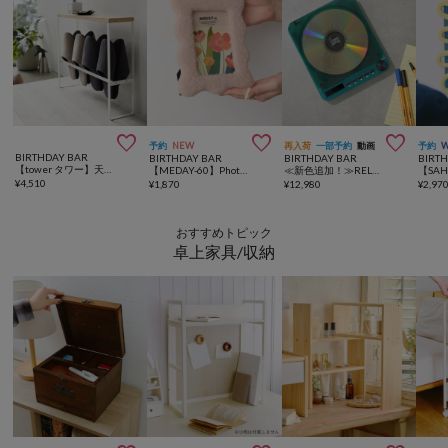



予約
NEW
再入荷
一部予約
動画
予約
BIRTHDAY BAR
BIRTHDAY BAR
BIRTHDAY BAR
BIRT
【tower タワー】天板付きスリッパラック
【MEDAY-60】Photo Frame Fluffy Long Wave
≪新色追加！≫RELAX Pixel Tunes CDプレーヤー
¥
4,510
¥
1,870
¥
12,980
¥
2,97
おすすめトピック
卓上家具/収納