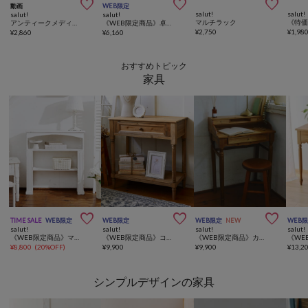



動画
WEB限定
salut!
salut!
salut!
salut!
マルチラック
アンティークメディスンボックス
《WEB限定商品》卓上ラック
¥
2,750
¥
1,98
¥
2,860
¥
6,160
おすすめトピック
家具



TIME SALE
WEB限定
WEB限定
WEB限定
NEW
WEB
salut!
salut!
salut!
salut!
《WEB限定商品》マントルピースシェルフ
《WEB限定商品》コンソールテーブル／ナチュラルフレンチアンティーク
《WEB限定商品》カントリーライティングデスク
¥
8,800
(
20%OFF
)
¥
9,900
¥
9,900
¥
13,2
シンプルデザインの家具