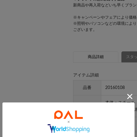
新商品や再入荷などいち早くブラン
※キャンペーンやフェアにより価格
※照明やパソコンなどの環境により
ございます。
商品詳細
スタッ
アイテム詳細
品番
20160108
本体：スチール
素材
天板：天然木化
原産国
中国