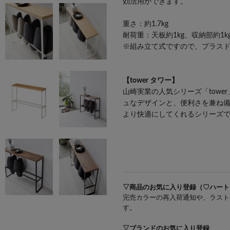
効活用ができます。
重さ：約1.7kg
耐荷重：天板約1kg、収納部約1k
※組み立て式ですので、プラス
【tower タワー】
山崎実業の人気シリーズ「tow
ュなデザインと、便利さを兼ね
より快適にしてくれるシリーズ
#birinterior
▽商品のお気に入り登録（♡ハート
完売カラーの再入荷通知や、ラスト
す。
▽ブランドのお気に入り登録