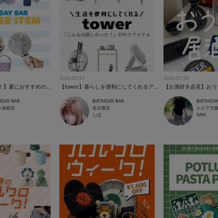
2026.05.17
2026.07.28
【暑さに負けない！】夏におすすめのアイテム☀️
【tower】暮らしを便利にしてくれるアイテム
【お酒好き必見】おう
HDAY BAR
BIRTHDAY BAR
BIRTHDAY
ネ池袋店
名古屋店
ルクア大
しほ
SAKI