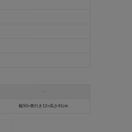
-
幅50×奥行き12×高さ41cm