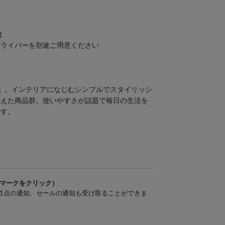
g
ドライバーを別途ご用意ください
er」。インテリアになじむシンプルでスタイリッシ
備えた商品群。使いやすさが話題で毎日の生活を
です。
マークをクリック）
1点の通知、セールの通知も受け取ることができま