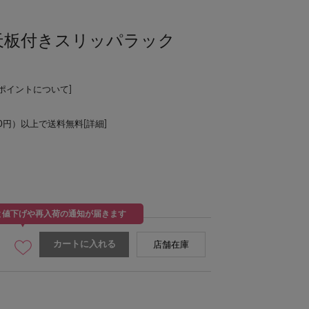
ー】天板付きスリッパラック
Lポイントについて
]
00円）以上で送料無料[
詳細
]
と値下げや再入荷の通知が届きます
カートに入れる
店舗在庫