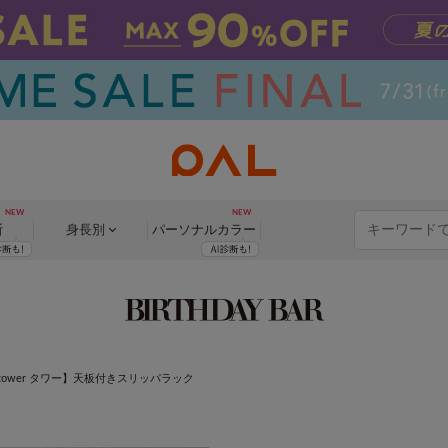
断
身長別
パーソナル
カラー
tower タワー】天板付きスリッパラック