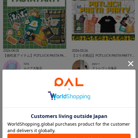
2026.04.01
2026.03.26
【個性派アイテム】POTLUCK PASTA PARTY🍝🍳
【コラボ商品】POTLUCK PASTA PARTY🍝
lulu
ayu ⑅
ルクア大阪店
アトレヴィ大塚店
BIRTHDAY BAR
BIRTHDAY BAR