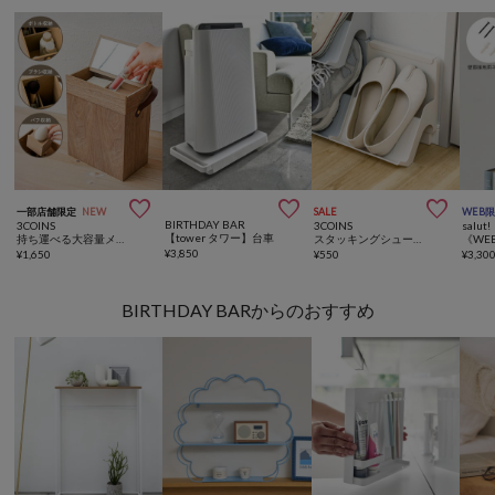



一部店舗限定
NEW
SALE
WEB
BIRTHDAY BAR
3COINS
3COINS
salut!
【tower タワー】台車
持ち運べる大容量メイクボックス／and us
スタッキングシューズ収納
¥
3,850
¥
1,650
¥
550
¥
3,30
BIRTHDAY BARからのおすすめ