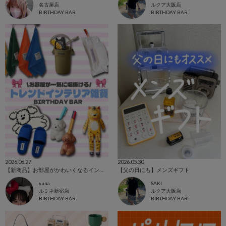
名古屋店
ルクア大阪店
BIRTHDAY BAR
BIRTHDAY BAR
2026.06.27
2026.05.30
【新商品】お部屋がかわいくなるインテリア雑貨🛋
【父の日にも】メンズギフト
yuna
SAKI
ルミネ新宿店
ルクア大阪店
BIRTHDAY BAR
BIRTHDAY BAR