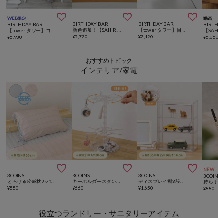



WEB限定
動画
BIRTHDAY BAR
BIRTHDAY BAR
BIRTHDAY BAR
BIRT
新色追加！【SAHIR サヒール】Wall shelf flower
【tower タワー】目隠し歯ブラシ＆チューブスタンド タワー
【tower タワー】コンソールテーブル タワー
¥
5,720
¥
2,420
¥
6,930
¥
5,06
おすすめトピック
インテリア/家電



NEW
3COINS
3COINS
3COINS
3COIN
とろける冷感枕カバー：45×65cm
キーホルダースタンド／コレクション収納
ディスプレイ棚3段／コレクション収納
持ち
¥
550
¥
660
¥
1,650
¥
880
役立つランドリー・サニタリーアイテム