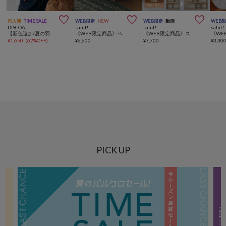



再入荷
TIME SALE
WEB限定
NEW
WEB限定
動画
WEB
DISCOAT
salut!
salut!
salut!
【新色追加/夏の羽織に♪】ライトスポンディッシュ半袖カーディガン《WEB限定》
《WEB限定商品》ペットソファ／猫と暮らす
《WEB限定商品》スライドオープンラック
¥
1,650
(
62%OFF
)
¥
6,600
¥
7,700
¥
3,30
PICK UP