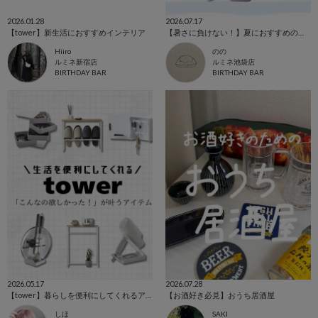
2026.01.28
2026.07.17
【tower】新生活におすすめインテリア
【暑さに負けない！】夏におすすめのアイテム☀️
Hiiro
のの
ルミネ新宿店
ルミネ池袋店
BIRTHDAY BAR
BIRTHDAY BAR
2026.05.17
2026.07.28
【tower】暮らしを便利にしてくれるアイテム
【お酒好き必見】おうち居酒屋
しほ
SAKI