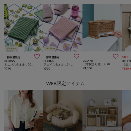



一部店舗限定
一部店舗限定
SALE
3COINS
3COINS
3COINS
3COIN
《水拭き可能！》PPラタントイレ収納ボックス
ミニバスタオル：50×100cm
フェイスタオル：34×82cm
¥
1,100
¥
770
¥
550
¥
880
WEB限定アイテム