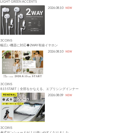
LIGHT GREEN ACCENTS
2026.08.10
NEW
3COINS
幅広い機器に対応◆2WAY有線イヤホン
2026.08.10
NEW
3COINS
8.15 START｜全部をかなえる、エブリシングインナー
2026.08.09
NEW
3COINS
傘式サンシェードがより使いやすくなりました