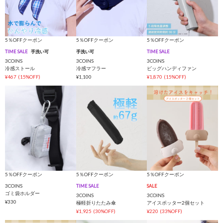
5％OFFクーポン
5％OFFクーポン
5％OFFクーポン
TIME SALE
手洗い可
手洗い可
TIME SALE
3COINS
3COINS
3COINS
冷感ストール
冷感マフラー
ビッグハンディファン
¥467
(15%OFF)
¥1,100
¥1,870
(15%OFF)
5％OFFクーポン
5％OFFクーポン
5％OFFクーポン
3COINS
TIME SALE
SALE
ゴミ袋ホルダー
3COINS
3COINS
¥330
極軽折りたたみ傘
アイスポッター2個セット
¥1,925
(30%OFF)
¥220
(33%OFF)