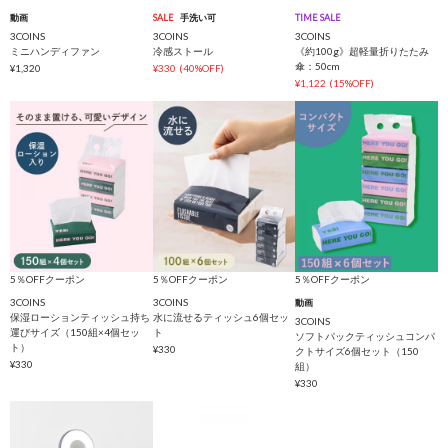
動画
SALE
手洗い可
TIME SALE
3COINS
3COINS
3COINS
ミニハンディファン
冷感ストール
《約100g》超軽量折りたたみ
傘：50cm
¥1,320
¥330
(40%OFF)
¥1,122
(15%OFF)
5％OFFクーポン
5％OFFクーポン
5％OFFクーポン
3COINS
3COINS
動画
保湿ローションティッシュ持ち
水に流せるティッシュ6個セッ
3COINS
運びサイズ（150組×4個セッ
ト
ソフトパックティッシュコンパ
ト）
¥330
クトサイズ6個セット（150
¥330
組）
¥330