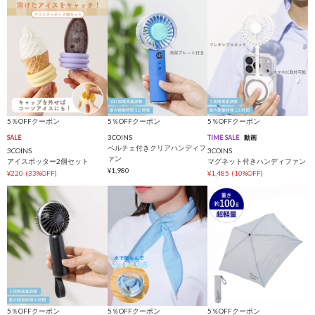
5％OFFクーポン
5％OFFクーポン
5％OFFクーポン
3COINS
SALE
TIME SALE
動画
ペルチェ付きクリアハンディフ
3COINS
3COINS
ァン
アイスポッター2個セット
マグネット付きハンディファン
¥1,980
¥220
(33%OFF)
¥1,485
(10%OFF)
5％OFFクーポン
5％OFFクーポン
5％OFFクーポン