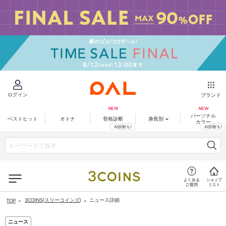
ログイン
ブランド
パーソナル
ベストヒット
オトナ
骨格診断
身長別
カラー
3COINS(スリーコインズ)
ニュース詳細
TOP
ニュース