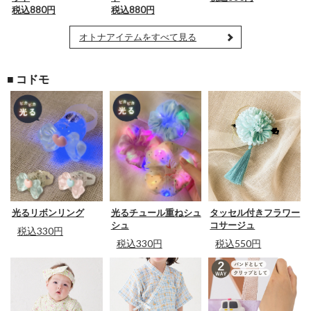
税込880円
税込880円
オトナアイテムをすべて見る
■ コドモ
光るチュール重ねシュ
光るリボンリング
タッセル付きフラワー
シュ
コサージュ
税込330円
税込330円
税込550円