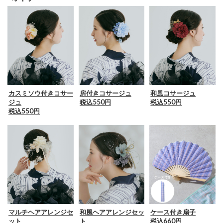
カスミソウ付きコサー
房付きコサージュ
和風コサージュ
ジュ
税込550円
税込550円
税込550円
マルチヘアアレンジセ
和風ヘアアレンジセッ
ケース付き扇子
ット
ト
税込660円