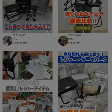
2026.06.18
2026.06.02
PAL CLOSET店
PAL CLOSET店
Suu☺︎
168cm
aya
157cm