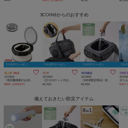
¥
561
(
15%OFF
)
¥
550
¥
3,30
3COINSからのおすすめ
5％OFFクーポン
5％OFFクーポン
5％OFFクーポン
5％



再入荷
SALE
NEW
WEB限定
TIME 
3COINS
3COINS
3COINS
3COIN
《長距離移動のお供に》ポータブルトイレ／KIDS
《計12ポケット付き！》バッグインバッグ／KIDSトラベル
《WEB限定商品》折りたたみ非常用トイレ／SOBANI
ボト
¥
880
(
60%OFF
)
¥
1,320
¥
3,300
¥
467
備えておきたい防災アイテム