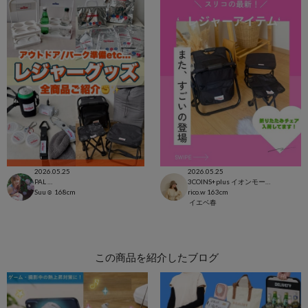
2026.05.25
2026.05.25
PAL CLOSET店
3COINS+plus イオンモール日吉津店
Suu☺︎
168cm
rico.w
163cm
イエベ春
この商品を紹介したブログ