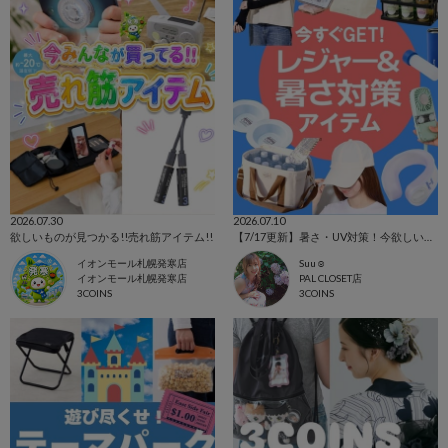
2026.07.30
2026.07.10
欲しいものが見つかる!!売れ筋アイテム!!
【7/17更新】暑さ・UV対策！今欲しいアイテム集めました☺
イオンモール札幌発寒店
Suu☺︎
イオンモール札幌発寒店
PAL CLOSET店
3COINS
3COINS