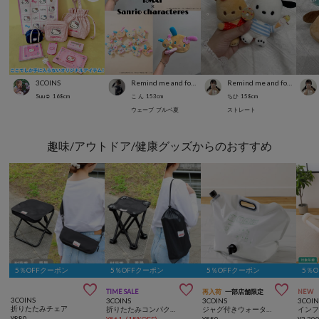
3COINS
Remind me and forever
Remind me and forever
Suu☺︎
168
cm
こ ん
153
cm
ちひ
158
cm
ウェーブ
ブルベ夏
ストレート
趣味/アウトドア/健康グッズからのおすすめ
5％OFFクーポン
5％OFFクーポン
5％OFFクーポン
5％



TIME SALE
再入荷
一部店舗限定
NEW
3COINS
3COINS
3COINS
3COIN
折りたたみチェア
折りたたみコンパクトチェア
ジャグ付きウォータータンク：8L／SOBANI
¥
880