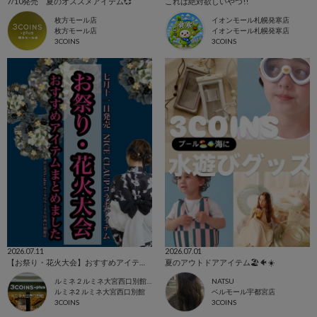
7/10発売 夏のオススメアイテム💞
これは絶対欲しいやつ!!
枚方モール店
イオンモール札幌発寒店
枚方モール店
イオンモール札幌発寒店
3COINS
3COINS
2026.07.11
2026.07.01
【お祭り・花火大会】おすすめアイテム！
夏のアウトドアアイテム🏖🐠☀️
ルミネ２ルミネ大宮西口別館店
NATSU
ルミネ2 ルミネ大宮西口別館
ベルモール宇都宮店
3COINS
3COINS