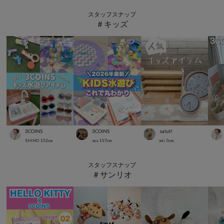
スタッフスナップ
＃キッズ
3COINS
3COINS
salut!
SHIHO
152
cm
aya
157
cm
mii
0
cm
スタッフスナップ
＃サンリオ