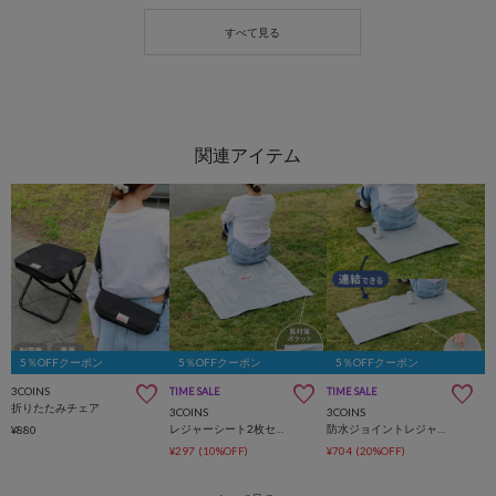
5％OFFクーポン
5％OFFクーポン
5％OFFクーポン
3COINS
TIME SALE
TIME SALE
折りたたみチェア
3COINS
3COINS
レジャーシート2枚セット：80×80cm
防水ジョイントレジャーシート：60×60cm
¥880
¥297
(10%OFF)
¥704
(20%OFF)