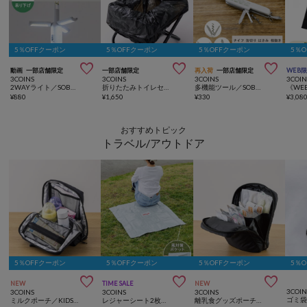
5％OFFクーポン
5％OFFクーポン
5％OFFクーポン
5％



動画
一部店舗限定
一部店舗限定
再入荷
一部店舗限定
WEB
3COINS
3COINS
3COINS
3COIN
2WAYライト／SOBANI
折りたたみトイレセット／SOBANI
多機能ツール／SOBANI
¥
880
¥
1,650
¥
330
¥
3,08
おすすめトピック
トラベル/アウトドア
5％OFFクーポン
5％OFFクーポン
5％OFFクーポン
5％



NEW
TIME SALE
NEW
3COIN
3COINS
3COINS
3COINS
ゴミ
ミルクポーチ／KIDSトラベル
レジャーシート2枚セット：80×80cm
離乳食グッズポーチ／KIDSトラベル