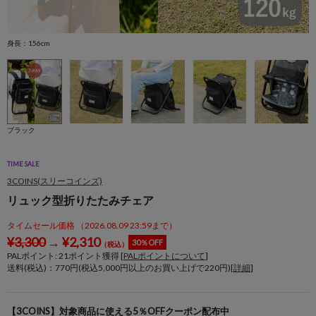
身長：156cm
ブラック
TIME SALE
3COINS(スリーコインズ)
リュック型折りたたみチェア
タイムセール価格 （2026.08.09 23:59まで）
¥
3,300
→
¥
2,310
30％OFF
（税込）
PALポイント:
21
ポイント獲得 [
PALポイントについて
]
送料(税込)：770円(税込5,000円以上のお買い上げで220円)[
詳細
]
【3COINS】対象商品に使える5％OFFクーポン配布中