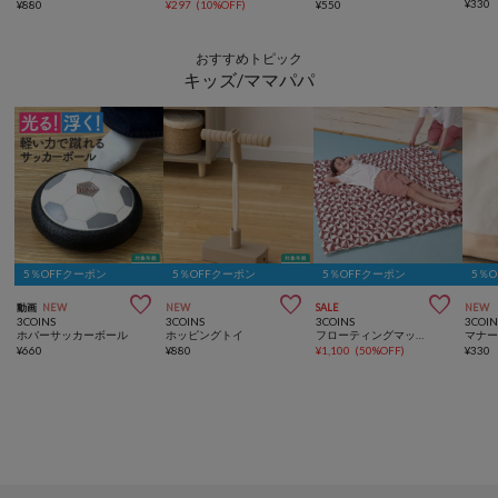
¥
330
¥
880
¥
297
(
10%OFF
)
¥
550
おすすめトピック
キッズ/ママパパ
5％OFFクーポン
5％OFFクーポン
5％OFFクーポン
5％



動画
NEW
NEW
SALE
NEW
3COINS
3COINS
3COINS
3COIN
ホバーサッカーボール
ホッピングトイ
フローティングマット：140×138cm
¥
660
¥
880
¥
1,100
(
50%OFF
)
¥
330