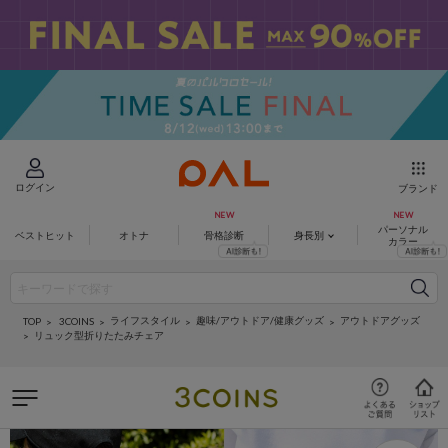
ログイン
ブランド
パーソナル
ベストヒット
オトナ
骨格診断
身長別
カラー
ライフスタイル
趣味/アウトドア/健康グッズ
アウトドアグッズ
3COINS
TOP
リュック型折りたたみチェア