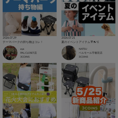
2026.07.29
2026.07.21
テーマパークの持ち物はコレ！
夏のイベントアイテム👘🐬🫧‪
aya
NATSU
PAL CLOSET店
ベルモール宇都宮店
3COINS
3COINS