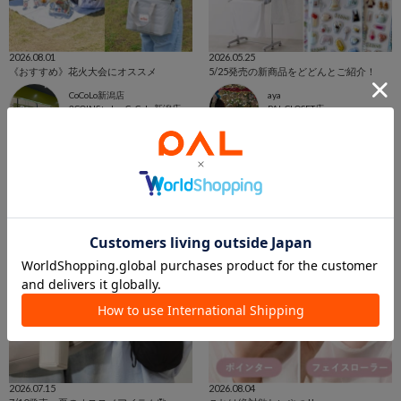
2026.08.01
2026.05.25
《おすすめ》花火大会にオススメ
5/25発売の新商品をどどんとご紹介！
CoCoLo新潟店
aya
3COINS+plus CoCoLo新潟店
PAL CLOSET店
3COINS
3COINS
2026.07.15
2026.08.04