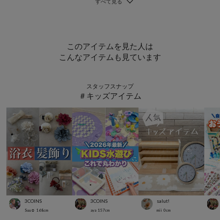
このアイテムを見た人は
こんなアイテムも見ています
スタッフスナップ
＃キッズアイテム
3COINS
3COINS
salut!
Suu☺︎
168
cm
aya
157
cm
mii
0
cm