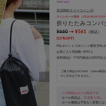
TIME SALE
3COINS(スリーコインズ)
タイムセール価格 （2026.08.09 23:
折りたたみコンパ
¥660
→ ¥561
（税込）
(15％OFF)
PALポイント: 5ポイント獲得 [
PAL
お気に入り登録数:
4095
人
送料(税込)：770円(税込5,000円以
ご購入商品が3COINS・Lattic
のご注文はできません。
この商品はセール商品です。
セール商品は、
注文取り消し・
セール価格は予告なく変更にな