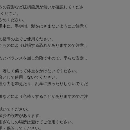
ムの変形など破損箇所が無いか確認してくださ
でください。
やめください。
用中に、手や指、髪をはさまないようにご注意く
の指導の上でご使用ください。
たものにより破損する恐れがありますので注意し
るとバランスを崩し危険ですので、平らな安定し
、著しく偏って体重をかけないでください。
台として使用しないでください。
理な力を加えたり、乱暴に扱ったりしないでくだ
擦などにより色移りすることがありますのでご注
拭いてください。
多少の誤差があります。
雨ざらしの場所は避けてご使用ください。
用・保管してください。