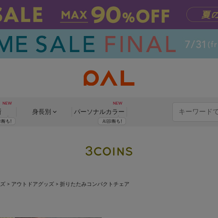
断
身長別
パーソナル
カラー
ッズ
>
アウトドアグッズ
>
折りたたみコンパクトチェア