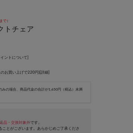
59まで）
クトチェア
ポイントについて
]
上のお買い上げで220円)[
詳細
]
e商品のみの場合、商品代金の合計が1,650円（税込）未満
返品・交換対象外
です。
ることがございます。あらかじめご了承くださ