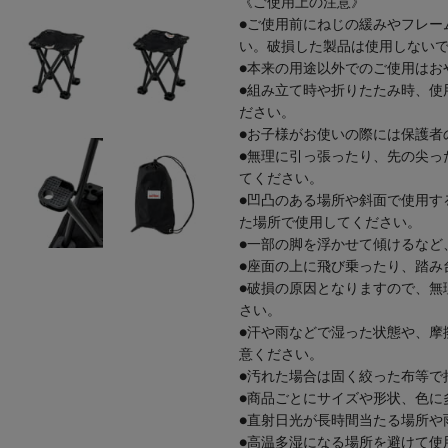
《ご使用上の注意》
●ご使用前にねじの緩みやフレー
い。破損した製品は使用しない
●本来の用途以外でのご使用はお
●組み立て時や折りたたみ時、使
ださい。
●お子様がお使いの際には保護者
●無理に引っ張ったり、先の尖っ
てください。
●凹凸のある場所や斜面で使用す
た場所で使用してください。
●一部の脚を浮かせて傾けるなど
●座面の上に飛び乗ったり、踏み
●破損の原因となりますので、無
さい。
●汗や雨などで湿った状態や、摩
意ください。
●汚れた場合は固く絞った布等で
●商品ごとにサイズや形状、色に
●直射日光が長時間当たる場所や
●高温多湿になる場所を避けて使