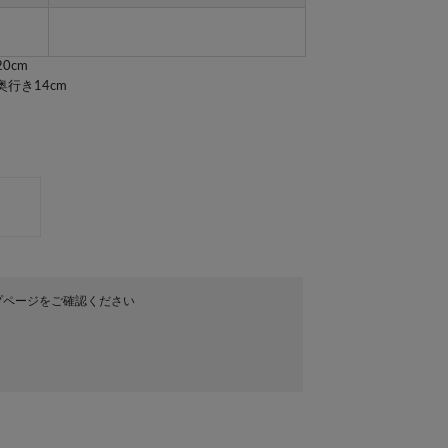
0cm
奥行き14cm
プページをご確認ください