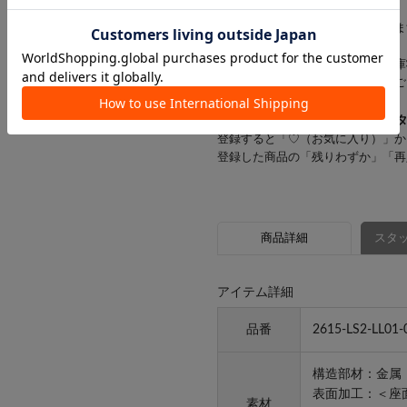
す。
お客様にはご迷惑をおかけいたしま
※一部の商品では、商品仕様や在庫
店舗在庫を表示していない場合がご
▼気になるアイテムは「
♡
」を
登録すると「♡（お気に入り）」か
登録した商品の「残りわずか」「再
商品詳細
スタッ
アイテム詳細
品番
2615-LS2-LL01-
構造部材：金属
表面加工：＜座
素材