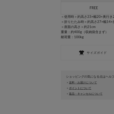
FREE
＜使用時＞約高さ23×幅20×奥行き2
＜折りたたみ時＞約高さ27×幅14×
＜座面の高さ＞約21cm
重量：約400g（収納袋含まず）
耐荷重：100kg
ショッピングの気になる点はヘル
送料・お届けについて
>
ポイントについて
>
返品・キャンセルについて
>