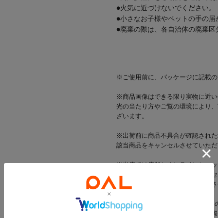
●火気に近づけないでください。
●小さなお子様やペットの手の届
●廃棄の際は、各自治体の廃棄区
※ご使用前に、パッケージに記載の
※商品画像はできる限り実物に近い
光の当たり方やご覧の環境により、
ざいます。
※出荷前に商品不具合が確認された
該当商品をキャンセルさせていただ
※当店では店舗とオンラインショッ
在庫状況により一部商品をキャンセ
在庫をご用意できた商品のみ発送さ
※お支払い方法がd払い・メルペイ
一部商品のキャンセルが発生した際