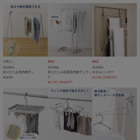
在庫なし
SALE
SALE
3COINS
3COINS
3COINS
折りたたみ室内物干し
折りたたみ拡張室内物干しラッ
タオルハンガー
ク
¥3,850
¥1,100
(33%OFF)
¥2,750
(28%OFF)