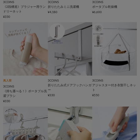
3COINS
3COINS
3COINS
《2段構造》ブラジャー用ラン
折りたたみミニ洗濯機
ポータブル乾燥機
ドリーネット
¥4,180
¥6,600
¥330
3COINS
3COINS
再入荷
折りたたみ式ドアフックハンガ
アジャスター付き衣類干しネッ
3COINS
ー
ト
《持ち運べる！》ポータブル洗
¥330
¥550
濯ブラシ
¥330