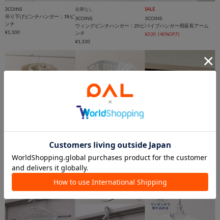
3COINS
在庫なし
SALE
吊り下げピンチハンガー：18ピ
3COINS
3COINS
ンチ
ウィングピンチハンガー：20ピ
パイプハンガー用延長アーム
¥1,100
ンチ
¥330
(40%OFF)
¥1,320
3COINS
3COINS
在庫なし
折りたたみ式スパイラルハンガ
折りたたみ洗濯カゴ
3COINS
ー
¥1,980
ドアフックハンガー2個セット
¥660
¥220