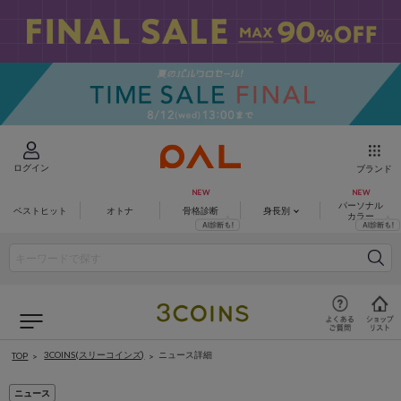
ログイン
ブランド
パーソナル
ベストヒット
オトナ
骨格診断
身長別
カラー
3COINS(スリーコインズ)
ニュース詳細
TOP
ニュース