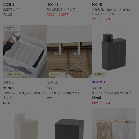
3COINS
3COINS
3COINS
洗濯物カバー
吸湿脱臭スティック
《繰り返し使える！》除湿シー
ト2枚セット：S
¥1,100
¥330
(40%OFF)
¥220
(33%OFF)
在庫なし
在庫なし
TIME SALE
3COINS
3COINS
3COINS
《繰り返し使える！》除湿シー
レールフック2個セット
ランドリー詰め替えボトル：
ト：M
600ml
¥220
¥220
¥495
(10%OFF)