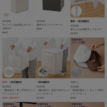
3COINS
3COINS
動画
一部店舗限定
ランドリー詰め替えボトル：
蓋付きランドリーケース
3COINS
1000ml
¥660
折りたたみ衣類干しスタンド
¥660
¥3,850
SALE
一部店舗限定
一部店舗限定
在庫なし
3COINS
3COINS
3COINS
《撥水加工》取っ手付きランド
《撥水加工》仕切り付きランド
《型崩れ防止！》キャップ用ラ
リーバスケット
リーバスケット
ンドリーネット
¥550
(28%OFF)
¥1,650
¥330