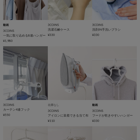
3COINS
3COINS
動画
洗濯石鹸ケース
洗剤IN手洗いブラシ
3COINS
¥330
¥330
一気に取り込める8連ハンガー
¥1,980
3COINS
在庫なし
動画
カーテン4連フック
3COINS
3COINS
¥550
アイロンに装着できる当て布
フードが乾きやすいハンガー
¥110
¥330