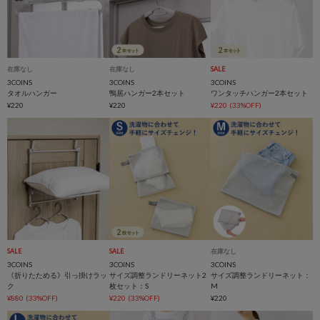
在庫なし
在庫なし
SALE
3COINS
3COINS
3COINS
タオルハンガー
鴨居ハンガー2本セット
ワンタッチハンガー2本セット
¥220
¥220
¥220
(33%OFF)
SALE
SALE
在庫なし
3COINS
3COINS
3COINS
《折りたためる》引っ掛けラッ
サイズ調整ランドリーネット2
サイズ調整ランドリーネット：
ク
枚セット：S
M
¥880
(33%OFF)
¥220
(33%OFF)
¥220