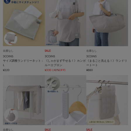
在庫なし
SALE
在庫なし
3COINS
3COINS
3COINS
サイズ調整ランドリーネット：
《しゃがまず干せる！》カンガ
《まるごと洗える！》ランドリ
L
ルーエプロン
ートート
¥220
¥330
(40%OFF)
¥880
在庫なし
SALE
SALE