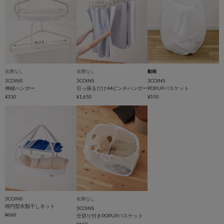
在庫なし
在庫なし
動画
3COINS
3COINS
3COINS
伸縮ハンガー
引っ張るだけ44ピンチハンガー
POPUPバスケット
¥330
¥1,650
¥550
3COINS
在庫なし
楕円型衣類干しネット
3COINS
¥660
仕切り付きPOPUPバスケット