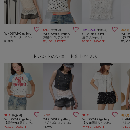



SALE
手洗い可
TIME SALE
手洗い可
再入荷
WHO’S WHO gallery
WHO’S WHO gallery
OLIVE des OLIVE
WHO’S
レースガーターキャミ
刺繍ロゴサテンスリップキャミ
肩フリルキャミ
¥
5,390
¥
1,100
(
79%OFF
)
¥
3,500
(
24%OFF
)
¥
3,63
トレンドのショート丈トップス



SALE
手洗い可
NEW
SALE
再入荷
WHO’S WHO gallery
WHO’S WHO gallery
WHO’S WHO gallery
BEAR
【新色WEB限定カラーあり】メニースターラグランチビT
リブナポレオンショートノースリーブ
【WEB限定サイズあり】ナポレオンショート半袖トップス
¥
1,100
(
80%OFF
)
¥
5,940
¥
4,950
(
16%OFF
)
¥
11,0