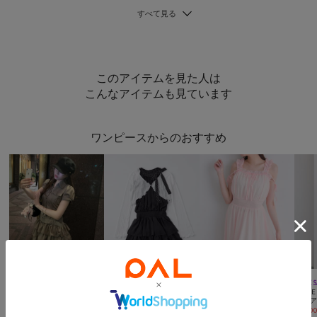
このアイテムを見た人は
こんなアイテムも見ています
ワンピースからのおすすめ



TIME SALE
手洗い可
TIME SALE
手洗い可
TIME SALE
動画
TIME 
OLIVE des OLIVE
OLIVE des OLIVE
OLIVE des OLIVE
OLIVE
【細見え/着映え】フリルシャツワンピ
アメスリボレロセットミニワンピ
ウエストシャーリングワンピ
¥
8,415
(
10%OFF
)
¥
4,500
(
54%OFF
)
¥
3,000
(
65%OFF
)
¥
5,00