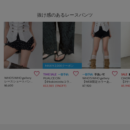
抜け感のあるレースパンツ
MAX￥2,000クーポン



TIME SALE
一部予約
一部予約
手洗い可
SALE
WHO’S WHO gallery
PUAL CE CIN
WHO’S WHO gallery
CIAOP
レースショートパンツ(無地/ドット/チェック/レオパード)
【＠kokiminitaコラボ】花柄コード刺繍スカラップレースパンツ
【WEB限定カラーあり】ツイルレースマイクロショーツ
¥
6,600
¥
13,585
(
5%OFF
)
¥
7,920
¥
5,94