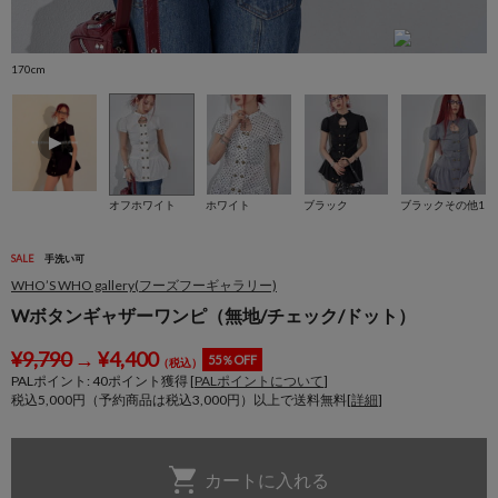
170cm
1
オフホワイト
ホワイト
ブラック
ブラックその他1
SALE
手洗い可
WHO’S WHO gallery(フーズフーギャラリー)
Wボタンギャザーワンピ（無地/チェック/ドット）
¥
9,790
→
¥
4,400
55％OFF
（税込）
PALポイント:
40
ポイント獲得 [
PALポイントについて
]
税込5,000円（予約商品は税込3,000円）以上で送料無料[
詳細
]