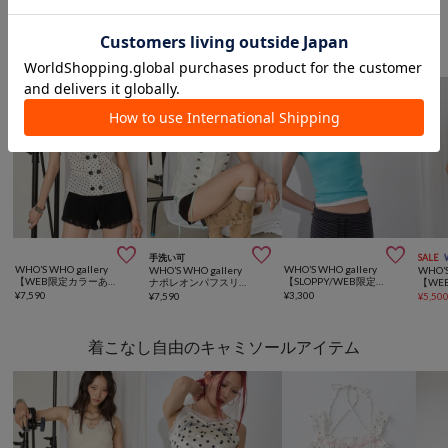
WHO’S WHO galleryからのおすすめ



手洗い可
SALE
WHO’S WHO gallery
WHO’S WHO gallery
WHO’S WHO gallery
WHO’S
【WEB限定カラーあり】Wボタンギャザーブラウス(ドット柄・無地・チェック柄)
【SLOPPY/WEB限定カラーあり】リブチビTEE
ナポレオンパフスリブラウス
¥
7,590
¥
3,300
¥
7,590
¥
5,50
着こなし自由のキャミソールアイテム