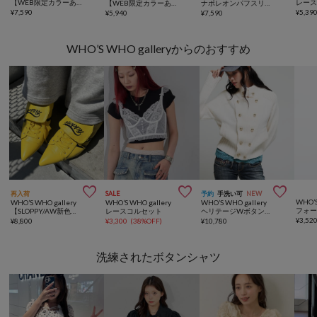
【WEB限定カラーあり】Wボタンギャザーブラウス(ドット柄・無地・チェック柄)
レー
【WEB限定カラーあり/新色追加】シアーリブＷボタンフーディ
ナポレオンパフスリブラウス
¥
7,590
¥
5,39
¥
5,940
¥
7,590
WHO’S WHO galleryからのおすすめ



再入荷
SALE
予約
手洗い可
NEW
WHO’S
WHO’S WHO gallery
WHO’S WHO gallery
WHO’S WHO gallery
【SLOPPY/AW新色あり】スニーカーミュール
レースコルセット
ヘリテージWボタンニット
¥
3,52
¥
8,800
¥
3,300
(
38%OFF
)
¥
10,780
洗練されたボタンシャツ