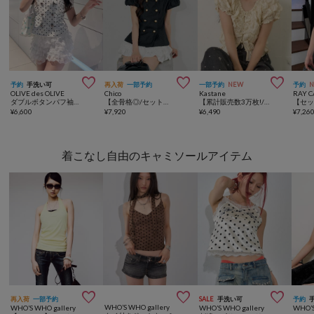



予約
手洗い可
再入荷
一部予約
一部予約
NEW
予約
OLIVE des OLIVE
Chico
Kastane
RAY C
ダブルボタンパフ袖ブラウス
【全骨格◎/セットアップ対応】ダブルボタンパフジャケット
【累計販売数3万枚!/着痩せ◎】クシュクシュブラウス
¥
6,600
¥
7,920
¥
6,490
¥
7,26
着こなし自由のキャミソールアイテム



再入荷
一部予約
SALE
手洗い可
予約
WHO’S WHO gallery
WHO’S WHO gallery
WHO’S WHO gallery
WHO’S