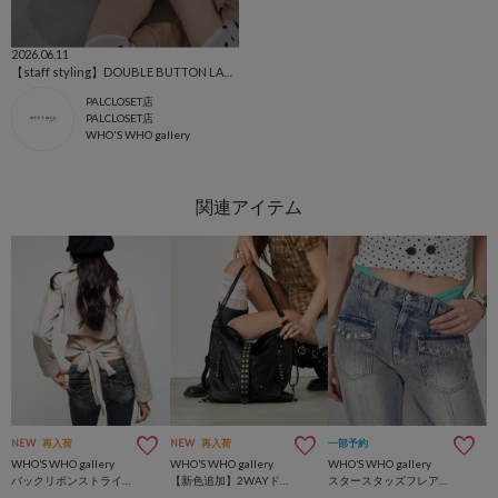
2026.06.11
【staff styling】DOUBLE BUTTON LACE TUNIC
PALCLOSET店
PALCLOSET店
WHO'S WHO gallery
NEW
再入荷
NEW
再入荷
一部予約
WHO’S WHO gallery
WHO’S WHO gallery
WHO’S WHO gallery
バックリボンストライプシャツ
【新色追加】2WAYドットスタッズリンプバッグ
スタースタッズフレアデニム