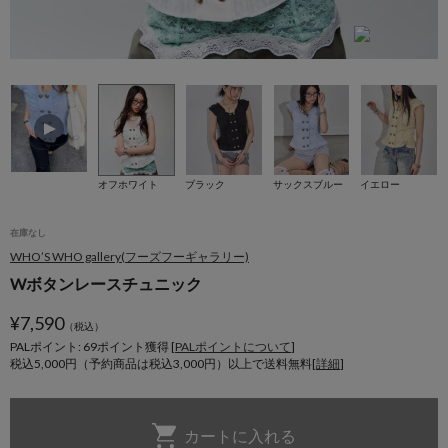
1
オフホワイト
ブラック
サックスブルー
イエロー
在庫なし
WHO’S WHO gallery(フーズフーギャラリー)
Wボタンレースチュニック
¥
7,590
（税込）
PALポイント: 69
ポイント獲得 [
PALポイントについて
]
税込5,000円（予約商品は税込3,000円）以上で送料無料[
詳細
]