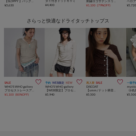
タイ付きドットキャミ
【SLOPPY 】バックリボンホルターキャミ
刺繍ロゴサテンスリップキャミ
ベロ
¥
4,400
¥
3,630
¥
1,100
(
79%OFF
)
¥
5,72
さらっと快適なドライタッチトップス



SALE
予約
WEB限定
NEW
再入荷
SALE
一部予
WHO’S WHO gallery
WHO’S WHO gallery
DISCOAT
mysti
プロセストレースアップTEE
【WEB限定】プロセストレースアップトップス
【umm./ドット柄登場♪8色展開】レースレイヤードドレープ半袖プルオーバー
¥
1,100
(
80%OFF
)
¥
5,940
¥
5,500
¥
5,50