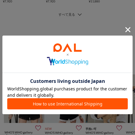
¥7,920
¥7,920
¥11,880
このアイテムを見た人は
こんなアイテムも見ています
トップスからのおすすめ



NEW
手洗い可
WHO’S WHO gallery
WHO’S
WHO’S WHO gallery
WHO’S WHO gallery