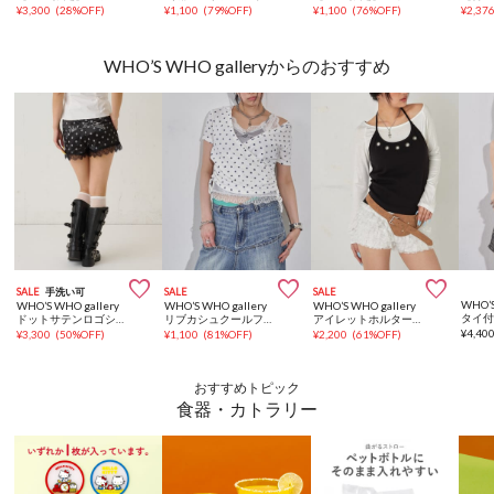
¥
3,300
(
28%OFF
)
¥
1,100
(
79%OFF
)
¥
1,100
(
76%OFF
)
¥
2,37
WHO’S WHO galleryからのおすすめ



SALE
手洗い可
SALE
SALE
WHO’S
WHO’S WHO gallery
WHO’S WHO gallery
WHO’S WHO gallery
タイ
ドットサテンロゴショーツ
リブカシュクールフレンチフーディ（無地/ボーダー/スター）
アイレットホルターレイヤードトップス(無地/ボーダー/ドット)
¥
4,40
¥
3,300
(
50%OFF
)
¥
1,100
(
81%OFF
)
¥
2,200
(
61%OFF
)
おすすめトピック
食器・カトラリー