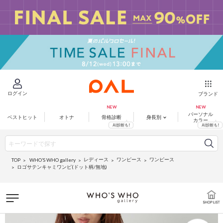
ログイン
ブランド
パーソナル
ベストヒット
オトナ
骨格診断
身長別
カラー
レディース
ワンピース
ワンピース
WHO’S WHO gallery
TOP
ロゴサテンキャミワンピ(ドット柄/無地)