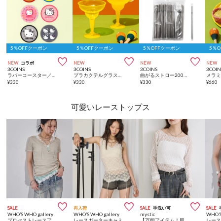
5％OFFクーポン
5％OFFクーポン
5％OFFクーポン
5％



NEW
コラボ
NEW
NEW
NEW
3COINS
3COINS
3COINS
3COIN
ラバーコースター／HELLO KITTY
プラカクテルグラス2個セット：300ml
曲がるストロー200本入り／KITINTO
¥
330
¥
330
¥
330
¥
660
可愛いレーストップス



SALE
再入荷
SALE
手洗い可
SALE
WHO’S WHO gallery
WHO’S WHO gallery
mystic
WHO’S
プロセストレースアップTEE
レースガーターキャミ
【万能アイテム！肌触りよく伸縮性もあり◎】レースプルオーバー