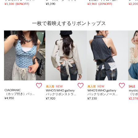
¥
1,100
(
80%OFF
)
¥
5,390
¥
3,960
(
20%OFF
)
¥
2,20
一枚で着映えするリボントップス



再入荷
NEW
再入荷
NEW
SALE
CIAOPANIC
WHO’S WHO gallery
WHO’S WHO gallery
mysti
（カップ付き）バックリボンフロッキードット柄ホルタータンクトップ
バックリボンストライプシャツ
バックリボンノースリシャツ
¥
4,950
¥
7,920
¥
7,150
¥
2,37