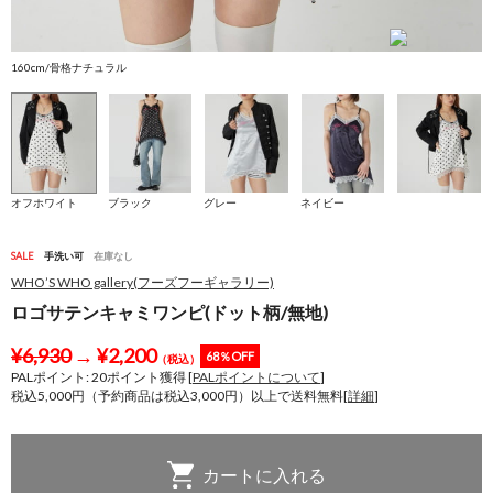
160cm/骨格ナチュラル
1
オフホワイト
ブラック
グレー
ネイビー
SALE
手洗い可
在庫なし
WHO’S WHO gallery(フーズフーギャラリー)
ロゴサテンキャミワンピ(ドット柄/無地)
¥
6,930
→
¥
2,200
68％OFF
（税込）
PALポイント:
20
ポイント獲得 [
PALポイントについて
]
税込5,000円（予約商品は税込3,000円）以上で送料無料[
詳細
]