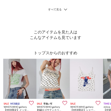
このアイテムを見た人は
こんなアイテムも見ています
トップスからのおすすめ



SALE
WEB限定
SALE
手洗い可
SALE
TIME 
WHO’S WHO gallery
WHO’S WHO gallery
WHO’S WHO gallery
mline
【WEB限定】メッセージドットロゴS/S TEE
刺繍ロゴサテンスリップキャミ
【WEB限定】シャーロットパターンメッシュスターキャミ