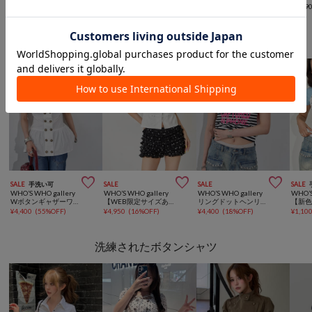
¥
7,590
¥
7,590
¥
5,940
¥
5,39
WHO’S WHO galleryからのおすすめ



SALE
手洗い可
SALE
SALE
SALE
WHO’S WHO gallery
WHO’S WHO gallery
WHO’S WHO gallery
WHO’S
Wボタンギャザーワンピ（無地/チェック/ドット）
【WEB限定サイズあり】ナポレオンショート半袖トップス
リングドットヘンリーネックメッセージ TEE
¥
4,400
(
55%OFF
)
¥
4,950
(
16%OFF
)
¥
4,400
(
18%OFF
)
¥
1,10
洗練されたボタンシャツ