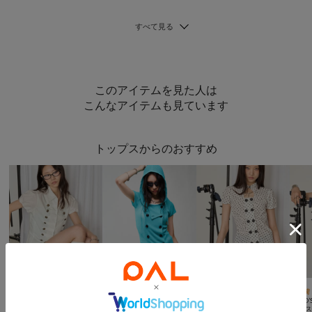
このアイテムを見た人は
こんなアイテムも見ています
トップスからのおすすめ



手洗い可
NEW
再入荷
WHO’S WHO gallery
WHO’S WHO gallery
WHO’S WHO gallery
WHO’S
【WEB限定カラーあり】Wボタンギャザーブラウス(ドット柄・無地・チェック柄)
ナポレオンパフスリブラウス
【WEB限定カラーあり/新色追加】シアーリブＷボタンフーディ
レー