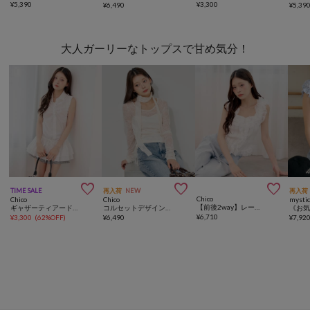
¥
5,390
¥
3,300
¥
6,490
¥
5,39
大人ガーリーなトップスで甘め気分！



TIME SALE
再入荷
NEW
再入荷
Chico
Chico
Chico
mysti
【前後2way】レースドッキングニットタンク
ギャザーティアードチュニック
コルセットデザインレースT
¥
6,710
¥
3,300
(
62%OFF
)
¥
6,490
¥
7,92