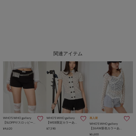
WHO’S WHO gallery
WHO’S WHO gallery
再入荷
【SLOPPY/スロッピー】リブショートパンツ
【WEB限定カラーあり】Wボタンギャザーブラウス(ドット柄・無地・チェック柄)
WHO’S WHO gallery
【26AW新色カラーあり】レースガータートップス
¥4,620
¥7,590
¥6,600