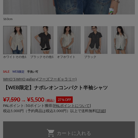
163cm
1
ホワイトその他1
ブラックその他1
オフホワイト
ブラック
SALE
WEB限定
手洗い可
WHO’S WHO gallery(フーズフーギャラリー)
【WEB限定】ナポレオンコンパクト半袖シャツ
¥
7,590
→
¥
5,500
27％OFF
（税込）
PALポイント:
50
ポイント獲得 [
PALポイントについて
]
税込5,000円（予約商品は税込3,000円）以上で送料無料[
詳細
]