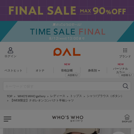
ログイン
ブランド
パーソナル
ベストヒット
オトナ
骨格診断
身長別
カラー
レディース
トップス
シャツ/ブラウス（ボタン）
WHO’S WHO gallery
TOP
【WEB限定】ナポレオンコンパクト半袖シャツ