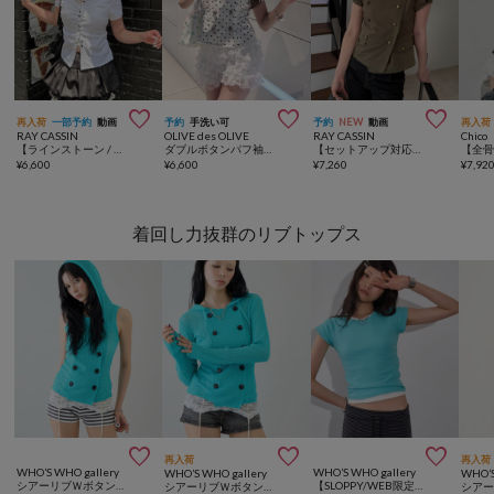



再入荷
一部予約
動画
予約
手洗い可
予約
NEW
動画
再入荷
RAY CASSIN
OLIVE des OLIVE
RAY CASSIN
Chico
【ラインストーン / ドット / チェック 】胸刺繍コンパクト半袖シャツ
ダブルボタンパフ袖ブラウス
【セットアップ対応】ナポレオンパフスリーブシャツ / ブラウス
¥
6,600
¥
6,600
¥
7,260
¥
7,92
着回し力抜群のリブトップス



再入荷
再入荷
WHO’S WHO gallery
WHO’S WHO gallery
WHO’S WHO gallery
WHO’S
シアーリブＷボタンノースリフーディ
【SLOPPY/WEB限定カラーあり】リブチビTEE
シアーリブＷボタンL/Sフーディ