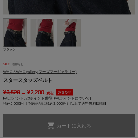
ブラック
SALE
在庫なし
WHO’S WHO gallery(フーズフーギャラリー)
スタースタッズベルト
¥
3,520
→
¥
2,200
37％OFF
（税込）
PALポイント:
20
ポイント獲得 [
PALポイントについて
]
税込5,000円（予約商品は税込3,000円）以上で送料無料[
詳細
]