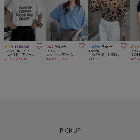



再入荷
TIME SALE
SALE
手洗い可
一部予約
手洗い可
再入荷
CIAOPANIC TYPY
DISCOAT
Thevon.
DISCO
【UNISEX】アソート柄アップリケTEE
コットンシアーバンドカラーフレンチシャツ
【新色登場！】花柄オーガンジーブラウス
¥
1,999
(
56%OFF
)
¥
3,465
(
30%OFF
)
¥
5,500
¥
2,53
PICK UP