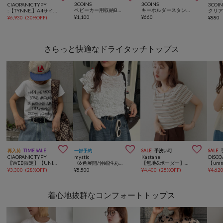
3COINS
3COINS
CIAOPANIC TYPY
3COIN
ベビーカー用収納BAG
キーホルダースタンド／コレクション収納
:【TYNNE.】A4サイズ収納可能カラビナ付き2wayペーパーフリルバッグ
¥
1,100
¥
660
¥
6,930
(
30%OFF
)
¥
880
さらっと快適なドライタッチトップス



再入荷
TIME SALE
一部予約
SALE
手洗い可
SALE
CIAOPANIC TYPY
mystic
Kastane
DISCO
【WEB限定】【UNISEX】手書きメッセージロゴTEE
《6色展開/伸縮性あり◎》ふわふわシャーリングTシャツ
【無地&ボーダー】オフショルリブ半袖tee
¥
3,300
(
28%OFF
)
¥
5,500
¥
4,400
(
25%OFF
)
¥
4,62
着心地抜群なコンフォートトップス