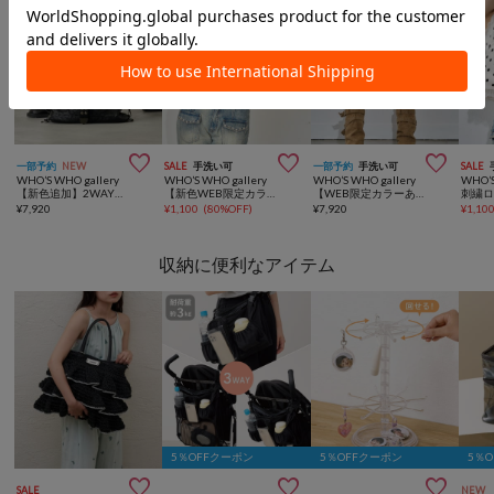



一部予約
NEW
SALE
手洗い可
一部予約
手洗い可
SALE
WHO’S WHO gallery
WHO’S WHO gallery
WHO’S WHO gallery
WHO’S
【新色追加】2WAYドットスタッズリンプバッグ
【新色WEB限定カラーあり】メニースターラグランチビT
【WEB限定カラーあり】ツイルレースマイクロショーツ
¥
7,920
¥
1,100
(
80%OFF
)
¥
7,920
¥
1,10
収納に便利なアイテム
5％OFFクーポン
5％OFFクーポン
5％



SALE
NEW