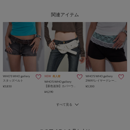
WHO’S WHO gallery
WHO’S WHO gallery
NEW
再入荷
スタッズベルト
2WAYレイヤードレースベルト
WHO’S WHO gallery
【新色追加】カバーウエストベルト
¥3,850
¥3,300
¥4,290