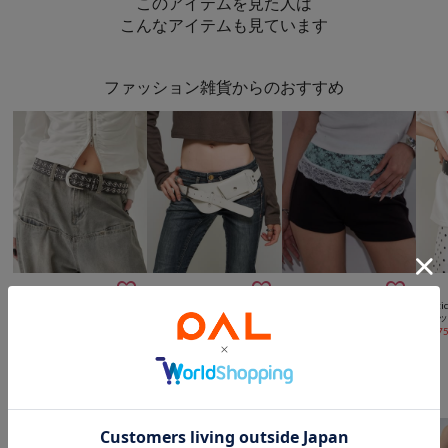
このアイテムを見た人は
こんなアイテムも見ています
ファッション雑貨からのおすすめ



再入荷
NEW
SALE
WHO’S WHO gallery
WHO’S WHO gallery
WHO’S WHO gallery
mysti
ビジュベルト
2WAYレイヤードレースベルト
【新色追加】カバーウエストベルト
¥
3,520
¥
3,300
¥
4,290
¥
2,47
WHO’S WHO galleryからのおすすめ