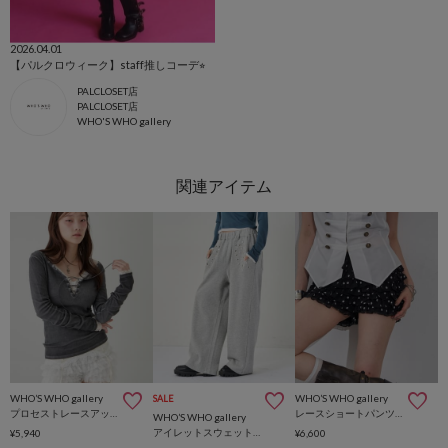
2026.04.01
【パルクロウィーク】staff推しコーデ⭐︎
PALCLOSET店
PALCLOSET店
WHO'S WHO gallery
WHO’S WHO gallery
WHO’S WHO gallery
SALE
プロセストレースアップトップス
レースショートパンツ(無地/ドット/チェック/レオパード)
WHO’S WHO gallery
アイレットスウェットパンツ
¥5,940
¥6,600