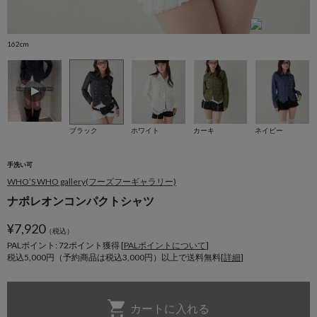
162cm
1
ブラック
ホワイト
カーキ
ネイビー
手洗い可
WHO’S WHO gallery(フーズフーギャラリー)
ナポレオンコンパクトシャツ
¥
7,920
（税込）
PALポイント: 72
ポイント獲得 [
PALポイントについて
]
税込5,000円（予約商品は税込3,000円）以上で送料無料[
詳細
]