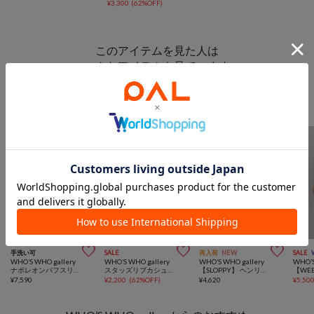
¥3,300
(62%OFF)
このアイテムを見た人は
こんなアイテムも見ています
トップスからのおすすめ



手洗い可
SALE
再入荷
NEW
SALE
WHO’S WHO gallery
WHO’S WHO gallery
WHO’S WHO gallery
WHO’S
ナポレオンパフスリブラウス
スタッズリブカシュクールフーディ
【SLOPPY】 ヘンリーネックL/Sトップス
¥
7,590
¥
2,200
(
62%OFF
)
¥
4,620
¥
5,50