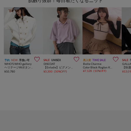
肌触り抜群！毎日着たくなるニット



予約
NEW
手洗い可
SALE
UNISEX
再入荷
TIME SALE
SALE
WHO’S WHO gallery
DISCOAT
Belle Charme
GALL
ヘリテージWボタンニット
【Enlude】ピグメントニットポロ《ユニセックス》
Color Block Raglan Knit
¥
7,128
(
10%OFF
)
¥
10,780
¥
3,300
(
50%OFF
)
¥
13,0