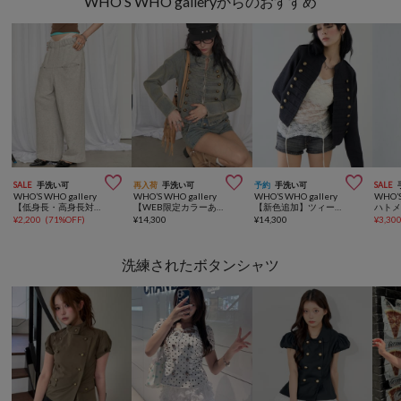
WHO’S WHO galleryからのおすすめ



SALE
手洗い可
再入荷
手洗い可
予約
手洗い可
SALE
WHO’S WHO gallery
WHO’S WHO gallery
WHO’S WHO gallery
WHO’S
【低身長・高身長対応】スラッシュポケットスウェットイージーパンツ
【WEB限定カラーあり】ナポレオンジャケット
【新色追加】ツィードナポレオンジャケット
¥
2,200
(
71%OFF
)
¥
14,300
¥
14,300
¥
3,30
洗練されたボタンシャツ