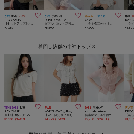



予約
動画
NEW
予約
手洗い可
再入荷
一部予約
動画
RAY CASSIN
OLIVE des OLIVE
Chico
RAY C
【セットアップ対応】ナポレオンパフスリーブシャツ / ブラウス
ダブルボタンパフ袖ブラウス
【全骨格◎/セットアップ対応】ダブルボタンパフジャケット
¥
7,260
¥
6,600
¥
7,920
¥
6,60
着回し抜群の半袖トップス



TIME SALE
動画
SALE
SALE
手洗い可
再入荷
RAY CASSIN
WHO’S WHO gallery
natural couture
DISCO
胸刺繍Uネックヘンリー半袖Tシャツ
【WEB限定サイズあり】ナポレオンショート半袖トップス
異素材フリル半袖ニット
¥
3,300
(
34%OFF
)
¥
4,950
(
16%OFF
)
¥
2,200
(
60%OFF
)
¥
1,65