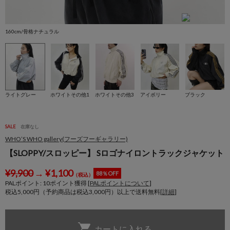
160cm/骨格ナチュラル
1
ライトグレー
ホワイトその他1
ホワイトその他3
アイボリー
ブラック
SALE
在庫なし
WHO’S WHO gallery(フーズフーギャラリー)
【SLOPPY/スロッピー】 Sロゴナイロントラックジャケット
¥
9,900
→
¥
1,100
88％OFF
（税込）
PALポイント:
10
ポイント獲得 [
PALポイントについて
]
税込5,000円（予約商品は税込3,000円）以上で送料無料[
詳細
]