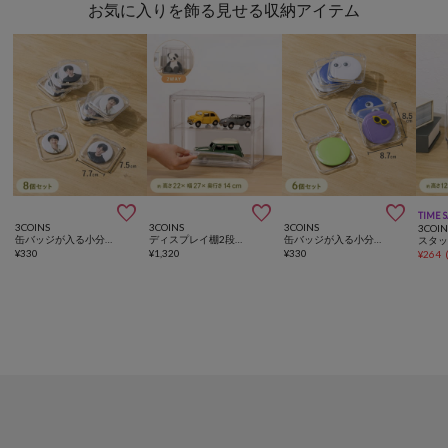
お気に入りを飾る見せる収納アイテム



TIME 
3COINS
3COINS
3COINS
3COIN
缶バッジが入る小分けケース：S／コレクション収納
ディスプレイ棚2段／コレクション収納
缶バッジが入る小分けケース：M／コレクション収納
¥
330
¥
1,320
¥
330
¥
264