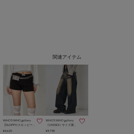
WHO’S WHO gallery
WHO’S WHO gallery
【SLOPPY/スロッピー】リブショートパンツ
《UNISEX / サイズ展開あり》スラッシュポケットブラストワイドデニム
¥4,620
¥9,790