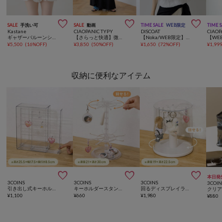



SALE
手洗い可
SALE
動画
TIME SALE
WEB限定
TIME 
Kastane
CIAOPANIC TYPY
DISCOAT
CIAOP
ギャザーバルーンショートパンツ
【さらっと快適】微配色ステッチドライタッチ裾バルーンカットソーワンピース
【Noka/WEB限定】バルーンブラウス
¥
5,500
(
16%OFF
)
¥
3,850
(
50%OFF
)
¥
1,650
(
72%OFF
)
¥
1,99
収納に便利なアイテム



本日発
3COINS
3COINS
3COINS
3COIN
引き出し式キーホルダーケース／コレクション収納
キーホルダースタンド／コレクション収納
回るディスプレイラック／コレクション収納
¥
1,100
¥
660
¥
1,980
¥
880