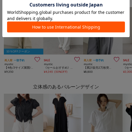
10％OFFクーポン



再入荷
一部予約
SALE
再入荷
一部予約
SALE
mystic
mystic
mystic
mysti
【4色/3サイズ展開/ラクなのに美しいシルエット】ワイドベルトタックパンツ
《セールおすすめ》【8色/4サイズ展開】裾ドロストスウェットパンツ
【累計販売2万枚突破】《WEB限定NVY・PSサイズ登場/4サイズ展開》ラインストーンWベルトパンツ
¥
9,350
¥
4,345
(
50%OFF
)
¥
8,800
¥
3,30
立体感のあるバルーンデザイン