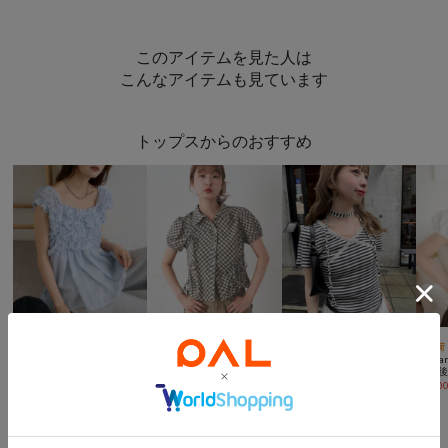
このアイテムを見た人は
こんなアイテムも見ています
トップスからのおすすめ



再入荷
一部予約
再入荷
一部予約
TIME SALE
手洗い可
再入荷
mystic
Kastane
Kastane
Kasta
《お気に入り登録累計3万越え》【7色展開/新色追加】ふわふわシャーリングチュニック
【新色追加/7色展開】パフリボンシャツ
ミニビスケットTee
¥
7,920
¥
6,600
¥
5,500
(
9%OFF
)
¥
5,50
mysticからのおすすめ