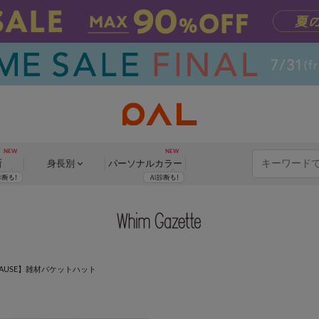
断
身長別
パーソナル
カラー
 PAUSE】雑材バケットハット