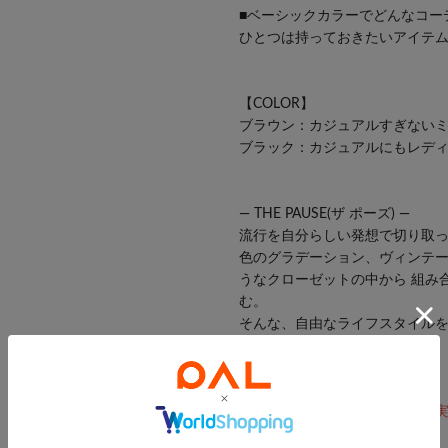
■ベーシックカラーでどんなコー
ひとつは持っておきたいアイテ
【COLOR】
ブラウン：カジュアルすぎない
ブラック：カジュアルにもレデ
― THE PAUSE(ザ ポーズ) ―
流行を自分らしい発想で切り取
色のグラデーション、ヴィンテー
うなクローゼットの中から 組み
む。
そんな、自由なライフスタイルを
ルスタイルを提案します。
※画像の商品はサンプルです。
ます。