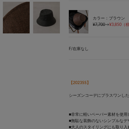
カラー：ブラウン
¥7,700
→
¥3,850
（税
F/
在庫なし
【2023SS】
シーズンコーデにプラスワンし
■非常に軽いペーパー素材を使用
■無駄な装飾のないシンプルなデ
■大人のスタイリングにも取り入