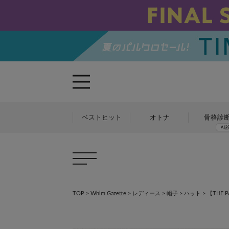
ベストヒット
オトナ
骨格診
TOP
>
Whim Gazette
>
レディース
>
帽子
>
ハット
>
【THE