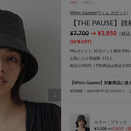
SALE
在庫なし
Whim Gazette(ウィム ガゼット)
【THE PAUSE
¥7,700
→ ¥3,850
（税込
(50％OFF)
PALポイント: 35ポイント獲得 [
PA
お気に入り登録数:
112
人
税込5,000円（予約商品は税込3,0
【Whim Gazette】対象商品に
使用期限： 2026/08/09 (日) 23:59まで
カラー：ブラック
¥7,700
→
¥3,850
（税