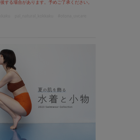
前後する場合があります。予めご了承ください。
kkaku pal_natural_kokkaku #otona_uvcare