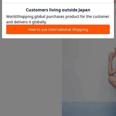
※入荷状況によりお届け予定が
otona_mothersday pal_wave_ko