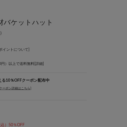
】雑材バケットハット
）
Lポイントについて
]
00円）以上で送料無料[
詳細
]
使える10％OFFクーポン配布中
[クーポン詳細はこちら]
込）50％OFF