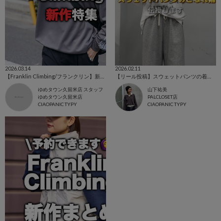
2026.03.14
2026.02.11
【Franklin Climbing/フランクリン】新作特集🌸
【リール投稿】スウェットパンツの着こなし術✨
ゆめタウン久留米店 スタッフ
山下祐美
ゆめタウン久留米店
PALCLOSET店
CIAOPANIC TYPY
CIAOPANIC TYPY