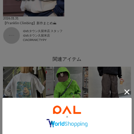
2026.01.31
【Franklin Climbing】新作まとめ⛰
ゆめタウン久留米店 スタッフ
ゆめタウン久留米店
CIAOPANIC TYPY
再入荷
SALE
TIME SALE
再入荷
TIME SALE
CIAOPANIC TYPY
CIAOPANIC TYPY
CIAOPANIC TYPY
【Franklin Climbing】男女兼用/ヴィンテージグラフィックTEE
【Franklin Climbing】撥水ナイロンマウンテンパーカー/ナイロンジャケット
【Franklin Climbing】ユニセックス/ナイロンパンツ/アルパインスノーカモパンツ