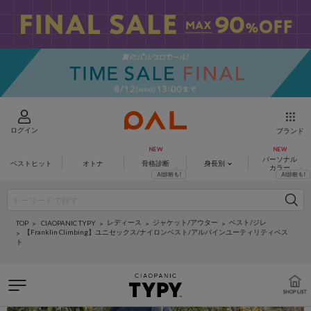
ログイン
ブランド
パーソナル
ベストヒット
オトナ
骨格診断
身長別
カラー
レディース
ジャケット/アウター
ベスト/ジレ
CIAOPANIC TYPY
TOP
【Franklin Climbing】ユニセックス/ナイロンベスト/アルパインユーティリティベス
ト