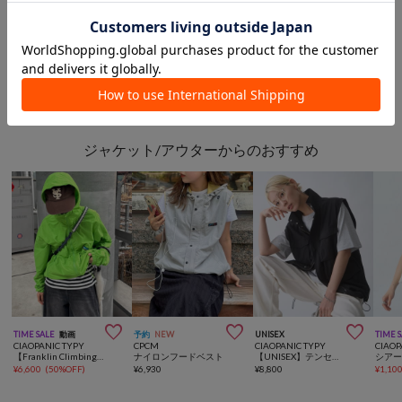
¥3,025
(50%OFF)
¥6,600
(50%OFF)
¥4,312
(60%OFF)
このアイテムを見た人は
こんなアイテムも見ています
ジャケット/アウターからのおすすめ



TIME SALE
動画
予約
NEW
UNISEX
TIME 
CIAOPANIC TYPY
CPCM
CIAOPANIC TYPY
CIAOP
【Franklin Climbing】撥水ナイロンマウンテンパーカー/ナイロンジャケット
ナイロンフードベスト
【UNISEX】テンセルナイロンミリタリーベスト
¥
6,600
(
50%OFF
)
¥
6,930
¥
8,800
¥
1,10