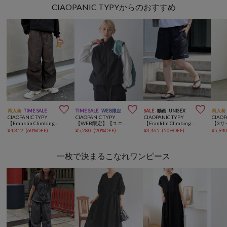
CIAOPANIC TYPYからのおすすめ



再入荷
TIME SALE
TIME SALE
WEB限定
SALE
動画
UNISEX
再入荷
CIAOPANIC TYPY
CIAOPANIC TYPY
CIAOPANIC TYPY
CIAOP
【Franklin Climbing】ユニセックス/ナイロンパンツ/アルパインスノーカモパンツ
【WEB限定】【ユニセックス】撥水ドロストナイロンベスト
【Franklin Climbing】 水陸両用バギーショーツ/ハーフパンツ
¥
4,312
(
60%OFF
)
¥
5,280
(
20%OFF
)
¥
3,465
(
50%OFF
)
¥
5,94
一枚で決まるこなれワンピース