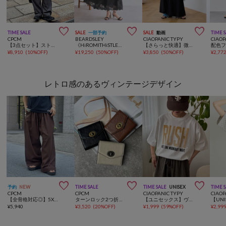



TIME SALE
SALE
一部予約
SALE
動画
TIME 
CPCM
BEARDSLEY
CIAOPANIC TYPY
CIAOP
【3点セット】ストレッチナイロンパッカブルセットアップ
《HiROMITHiSTLE》ペイズリーワンピース
【さらっと快適】微配色ステッチドライタッチ裾バルーンカットソーワンピース
¥
8,910
(
10%OFF
)
¥
19,250
(
50%OFF
)
¥
3,850
(
50%OFF
)
¥
2,77
レトロ感のあるヴィンテージデザイン



予約
NEW
TIME SALE
TIME SALE
UNISEX
TIME 
CPCM
CPCM
CIAOPANIC TYPY
CIAOP
【全骨格対応◎】5Xイージーパンツ《ユニセックス仕様》
ターンロック2つ折り財布
【ユニセックス】ヴィンテージフェードプリントツアーTee
¥
5,940
¥
3,520
(
20%OFF
)
¥
1,999
(
59%OFF
)
¥
2,99