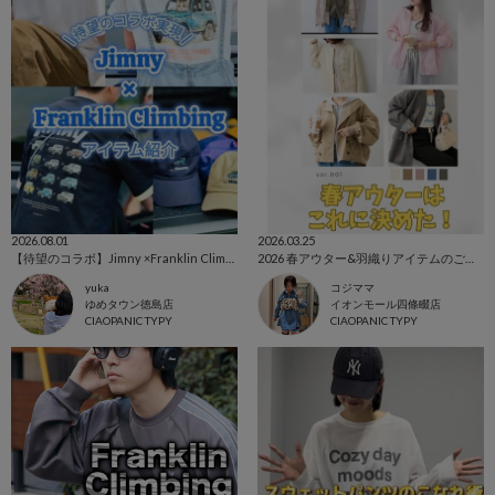
2026.08.01
2026.03.25
【待望のコラボ】Jimny ×Franklin Climbing アイテム紹介！
2026 春アウター&羽織りアイテムのご紹介☆
yuka
コジママ
ゆめタウン徳島店
イオンモール四條畷店
CIAOPANIC TYPY
CIAOPANIC TYPY