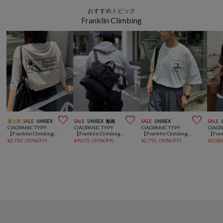
おすすめトピック
Franklin Climbing



再入荷
SALE
UNISEX
SALE
UNISEX
動画
SALE
UNISEX
SALE
CIAOPANIC TYPY
CIAOPANIC TYPY
CIAOPANIC TYPY
CIAOP
【Franklin Climbing】グラフィックバックロゴ半袖Tee
【Franklin Climbing】男女兼用/通勤・通学/8WAYマルチヘルメットショルダーバッグ
【Franklin Climbing】ブルドッグスケボー半袖Tee
¥
2,750
(
50%OFF
)
¥
9,075
(
50%OFF
)
¥
2,750
(
50%OFF
)
¥
3,08