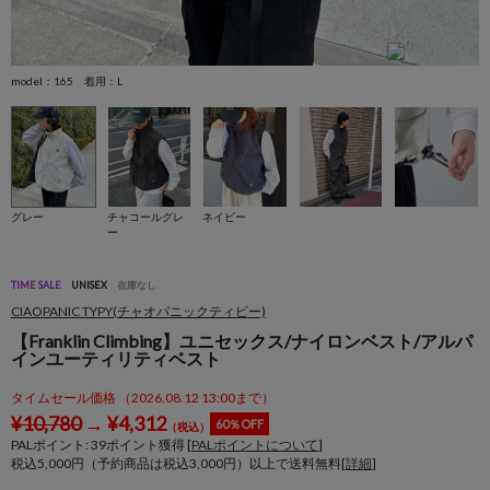
model：165 着用：L
m
グレー
チャコールグレ
ネイビー
ー
TIME SALE
UNISEX
在庫なし
CIAOPANIC TYPY(チャオパニックティピー)
【Franklin Climbing】ユニセックス/ナイロンベスト/アルパ
インユーティリティベスト
タイムセール価格 （2026.08.12 13:00まで）
¥
10,780
→
¥
4,312
60％OFF
（税込）
PALポイント:
39
ポイント獲得 [
PALポイントについて
]
税込5,000円（予約商品は税込3,000円）以上で送料無料[
詳細
]