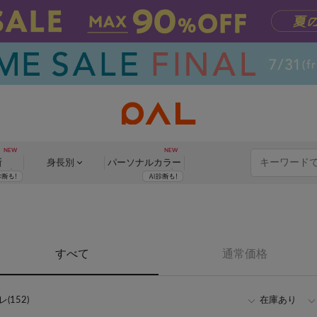
断
身長別
パーソナル
カラー
すべて
通常価格
(152)
在庫あり