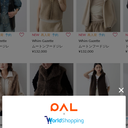
入荷
予約
NEW
再入荷
予約
NEW
再入荷
予約
N
ette
Whim Gazette
Whim Gazette
W
ージレ
ムートンフードジレ
ムートンフードジレ
¥132,000
¥132,000
¥
約
NEW
予約
予約
WEB限定
動画
ette
Whim Gazette
Whim Gazette
W