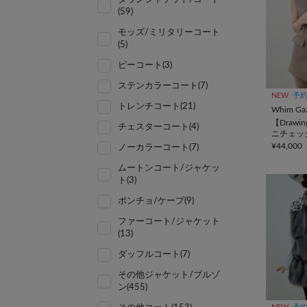
(59)
モッズ/ミリタリーコート
(5)
ピーコート(3)
ステンカラーコート(7)
NEW
予
トレンチコート(21)
Whim Gaz
【Drawin
チェスターコート(4)
ニチェッ
ルベスト
¥44,000
ノーカラーコート(7)
ムートンコート/ジャケッ
ト(3)
ポンチョ/ケープ(9)
ファーコート/ジャケット
(13)
ダッフルコート(7)
その他ジャケット/ブルゾ
ン(455)