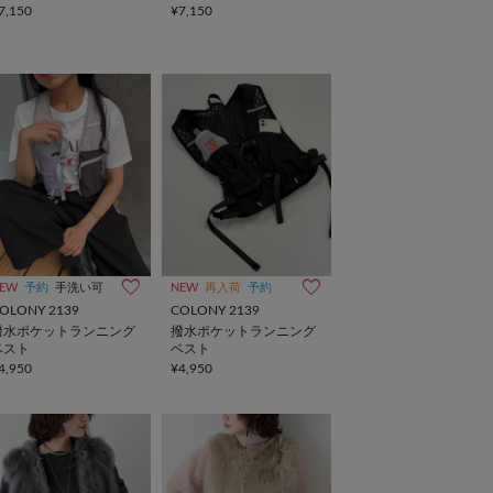
7,150
¥7,150
EW
予約
手洗い可
NEW
再入荷
予約
OLONY 2139
COLONY 2139
撥水ポケットランニング
撥水ポケットランニング
ベスト
ベスト
4,950
¥4,950