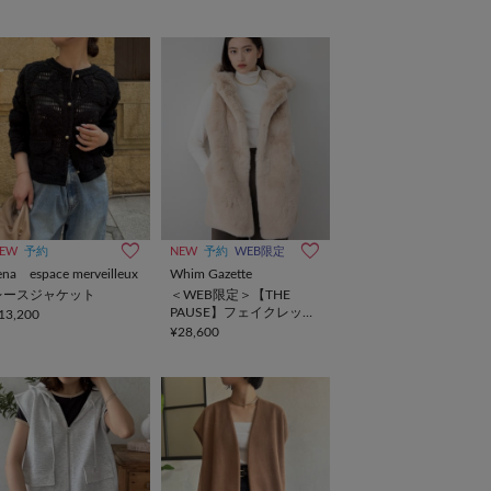
EW
予約
NEW
予約
WEB限定
ena espace merveilleux
Whim Gazette
レースジャケット
＜WEB限定＞【THE
PAUSE】フェイクレッキ
13,200
スフードジレ
¥28,600