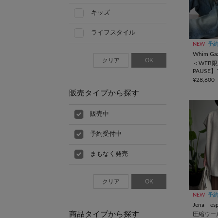
キッズ
ライフスタイル
NEW
予
Whim Gaz
クリア
OK
＜WEB限
PAUSE
スフード
¥28,600
販売タイプから探す
販売中
予約受付中
まもなく発売
クリア
OK
NEW
予
Jena esp
商品タイプから探す
圧縮ウー