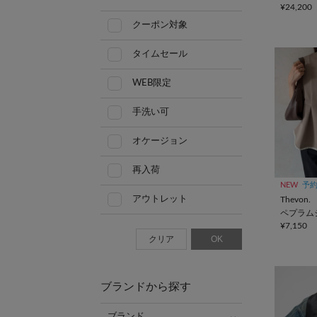
¥24,200
クーポン対象
タイムセール
WEB限定
手洗い可
オケージョン
再入荷
NEW
予
アウトレット
Thevon.
ペプラム
¥7,150
クリア
OK
ブランドから探す
ブランド