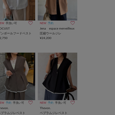
EW
手洗い可
NEW
予約
OCUST
Jena espace merveilleux
ダンボールフードベスト
圧縮ウールジレ
2,750
¥24,200
EW
予約
手洗い可
NEW
予約
手洗い可
hevon.
Thevon.
ペプラムジレベスト
ペプラムジレベスト