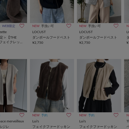
約
WEB限定
NEW
手洗い可
NEW
手洗い可
N
ette
LOCUST
LOCUST
L
定＞【THE
ダンボールフードベスト
ダンボールフードベスト
】フェイクレッキ
¥2,750
¥2,750
¥
ジレ
約
NEW
予約
NEW
予約
N
ace merveilleux
Lui's
Lui's
T
ルジレ
フェイクファードッキン
フェイクファードッキン