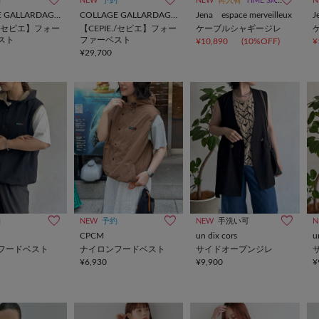
約
NEW
予約
NEW
再入荷
TIME SALE
N
COLLAGE GALLARDAGALANTE
COLLAGE GALLARDAGALANTE
Jena espace merveilleux
J
E./セピエ】フォー
【CEPIE./セピエ】フォー
ケーブルシャギージレ
スト
ファーベスト
¥10,890
(10%OFF)
¥
¥29,700
約
NEW
予約
NEW
手洗い可
N
CPCM
un dix cors
u
フードベスト
ナイロンフードベスト
サイドオープンジレ
¥6,930
¥9,900
¥