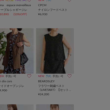
EW
再入荷
TIME SALE
NEW
予約
ena espace merveilleux
CPCM
ケーブルシャギージレ
ナイロンフードベスト
10,890
(10%OFF)
¥6,930
EW
手洗い可
NEW
予約
手洗い可
n dix cors
BEARDSLEY
サイドオープンジレ
フラワー刺繍ベスト
《LIVETART》【セットア
9,900
ップ】
¥24,200