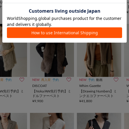
PAUSE】フェイク
【THE PAUSE】フェイク
＜WEB限定カラーあり＞
ナショートジレ
トスカーナショートジレ
【THE PAUSE】ボアフー
ドロングジレ
¥29,700
¥30,800
¥
入荷
予約
NEW
再入荷
予約
NEW
予約
動画
N
DISCOAT
Whim Gazette
W
/AW先行予約】ミ
【Noka/AW先行予約】ミ
【Drawing Numbers】ミ
【
ーベスト
ドルファーベスト
ンクエコファーベスト
¥9,900
¥41,800
¥