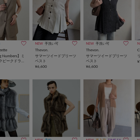
約
NEW
手洗い可
NEW
手洗い可
N
ette
Thevon.
Thevon.
C
g Numbers】ミ
サマーツイードプリーツ
サマーツイードプリーツ
クピークドラペ
ベスト
ベスト
¥
¥6,600
¥6,600