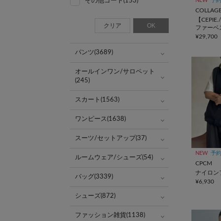
その他コート(153)
NEW
予
【CEPI
クリア
OK
ファーベ
¥29,700
パンツ(3689)
オールインワン/サロペット
(245)
スカート(1563)
ワンピース(1638)
スーツ/セットアップ(37)
NEW
予
ルームウェア/シューズ(54)
CPCM
ナイロン
バッグ(3339)
¥6,930
シューズ(872)
ファッション雑貨(1138)