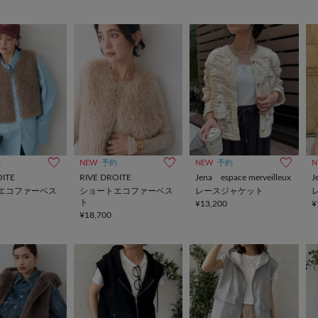
約
NEW
予約
NEW
予約
N
OITE
RIVE DROITE
Jena espace merveilleux
J
エコファーベス
ショートエコファーベス
レースジャケット
ト
¥13,200
¥
¥18,700