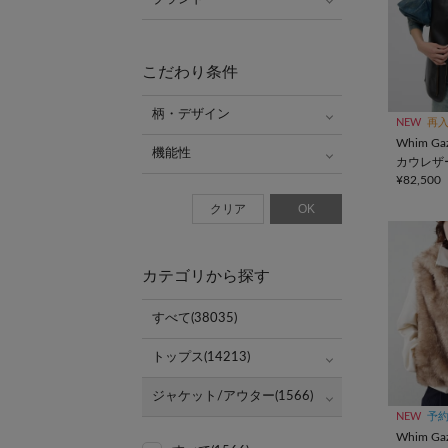
こだわり条件
柄・デザイン
NEW
再
Whim Gaz
機能性
カウレザ
¥82,500
クリア
OK
カテゴリから探す
すべて(38035)
トップス(14213)
ジャケット/アウター(1566)
NEW
予
Whim Gaz