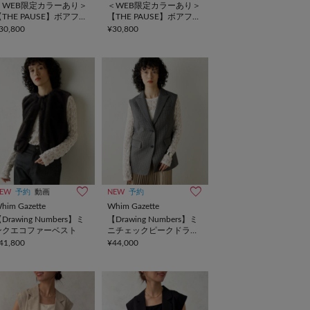
＜WEB限定カラーあり＞
＜WEB限定カラーあり＞
【THE PAUSE】ボアフー
【THE PAUSE】ボアフー
ドロングジレ
ドロングジレ
30,800
¥30,800
EW
予約
動画
NEW
予約
him Gazette
Whim Gazette
Drawing Numbers】ミ
【Drawing Numbers】ミ
ンクエコファーベスト
ニチェックピークドラペ
ルベスト
41,800
¥44,000