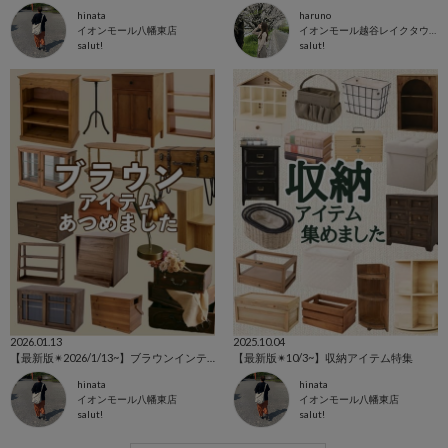
hinata
haruno
イオンモール八幡東店
イオンモール越谷レイクタウン店
salut!
salut!
2026.01.13
2025.10.04
【最新版✴︎2026/1/13~】ブラウンインテリア特集
【最新版✴︎10/3~】収納アイテム特集
hinata
hinata
イオンモール八幡東店
イオンモール八幡東店
salut!
salut!