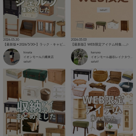
2026.05.30
2026.05.03
【最新版✴︎2026/5/30~】ラック・キャビネット特集
【最新版】WEB限定アイテム特集𓂃𓈒𓏸
hinata
haruno
イオンモール八幡東店
イオンモール越谷レイクタウン店
salut!
salut!