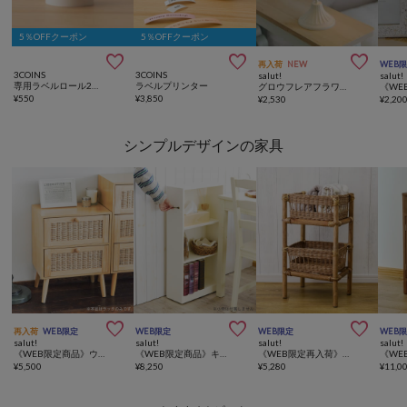
5％OFFクーポン
5％OFFクーポン



再入荷
NEW
WEB
3COINS
3COINS
salut!
salut!
専用ラベルロール2個セット
ラベルプリンター
グロウフレアフラワーLEDライト／choupinet
¥
550
¥
3,850
¥
2,530
¥
2,20
シンプルデザインの家具



再入荷
WEB限定
WEB限定
WEB限定
WEB
salut!
salut!
salut!
salut!
《WEB限定商品》ウッドウィロー2引き出しラック
《WEB限定商品》キャスター付きスリムラック
《WEB限定再入荷》ラタン2段ラック
¥
5,500
¥
8,250
¥
5,280
¥
11,0