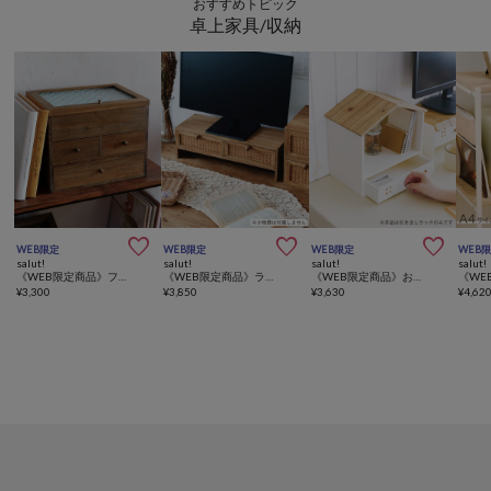
おすすめトピック
卓上家具/収納



WEB限定
WEB限定
WEB限定
WEB
salut!
salut!
salut!
salut!
《WEB限定商品》フローラガラスマルチ引き出しボックス
《WEB限定商品》ラタンモニタースタンド
《WEB限定商品》おうち引き出しディスプレイラック
¥
3,300
¥
3,850
¥
3,630
¥
4,62