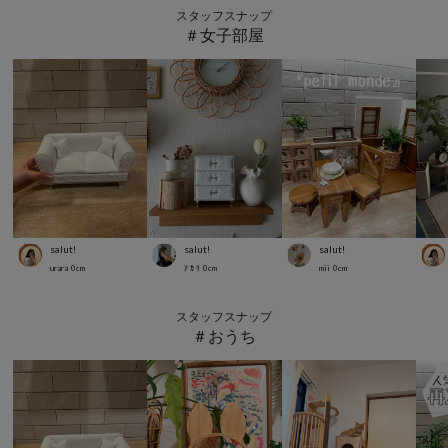
スタッフスナップ
＃女子部屋
salut!
salut!
salut!
urara
0
cm
ｱ ｶ ﾘ
0
cm
mii
0
cm
スタッフスナップ
＃おうち