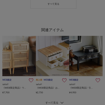
WEB限定
再入荷
WEB限定
WEB限定
salut!
salut!
salut!
《WEB限定商品》ウッドウィロー3引き出しラック
《WEB限定商品》おうち3引き出しラック
《WEB限定商品》引き出しローテーブル／ブラックアンティーク
¥7,700
¥2,750
¥4,950