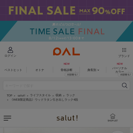
ログイン
ブランド
パーソナル
ベストヒット
オトナ
骨格診断
身長別
カラー
ライフスタイル
収納
ラック
salut!
TOP
《WEB限定商品》ウッドラタン引き出しラック4段