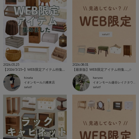
2026.05.25
2026.08.01
【2026/5/25~】WEB限定アイテム特集⚘⚘⚘
【最新版】WEB限定アイテム特集𓂃𓈒𓏸
hinata
haruno
イオンモール八幡東店
イオンモール越谷レイクタウン店
salut!
salut!