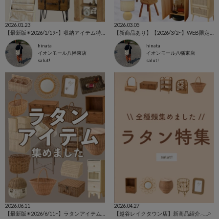
2026.01.23
2026.03.05
【最新版✴︎2026/1/19~】収納アイテム特集
【新商品あり】【2026/3/2~】WEB限定アイテム特集⚘⚘⚘
hinata
hinata
イオンモール八幡東店
イオンモール八幡東店
salut!
salut!
2026.06.11
2026.04.27
【最新版✴︎2026/6/11~】ラタンアイテム特集
【越谷レイクタウン店】新商品紹介𓂃𓈒𓏸