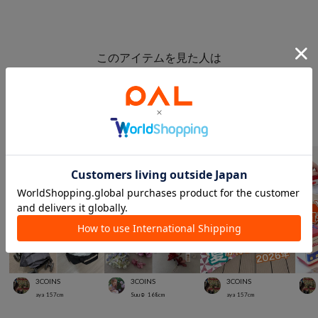
このアイテムを見た人は
こんなアイテムも見ています
スタッフスナップ
＃キッズアイテム
3COINS
3COINS
3COINS
aya
157
cm
Suu☺︎
168
cm
aya
157
cm