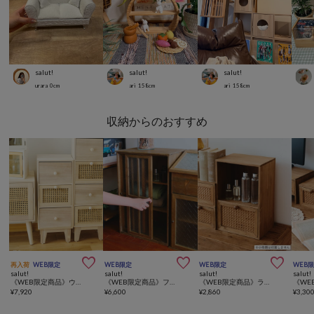
salut!
salut!
salut!
urara
0
cm
ari
158
cm
ari
158
cm
収納からのおすすめ



再入荷
WEB限定
WEB限定
WEB限定
WEB
salut!
salut!
salut!
salut!
《WEB限定商品》ウッドラタン引き出しラック3段
《WEB限定商品》フローラガラス引き戸棚
《WEB限定商品》ラタンドロワーディスプレイラック
¥
7,920
¥
6,600
¥
2,860
¥
3,30