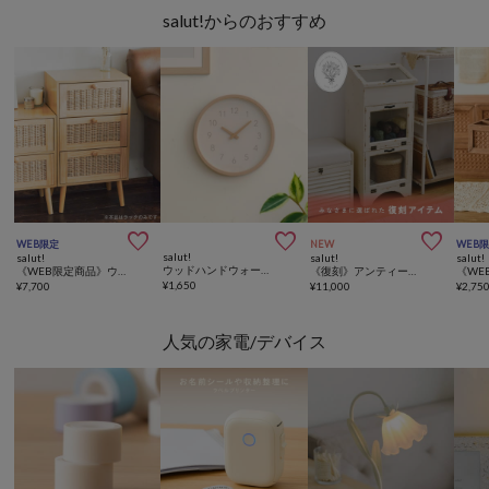
salut!からのおすすめ



WEB限定
NEW
WEB
salut!
salut!
salut!
salut!
ウッドハンドウォールクロック
《WEB限定商品》ウッドウィロー3引き出しラック
《復刻》アンティークガラスキャビネット
¥
1,650
¥
7,700
¥
11,000
¥
2,75
人気の家電/デバイス