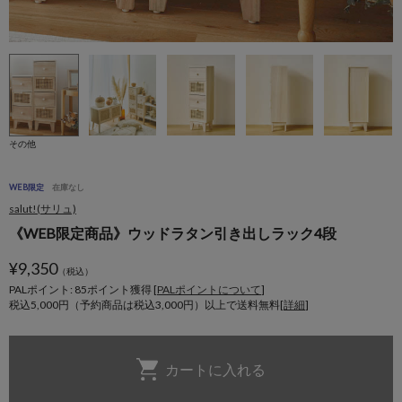
その他
WEB限定
在庫なし
salut!(サリュ)
《WEB限定商品》ウッドラタン引き出しラック4段
¥
9,350
（税込）
PALポイント: 85
ポイント獲得 [
PALポイントについて
]
税込5,000円（予約商品は税込3,000円）以上で送料無料[
詳細
]