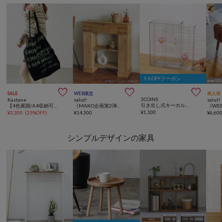
5％OFFクーポン



SALE
WEB限定
再入荷
3COINS
Kastane
salut!
salut!
引き出し式キーホルダーケース／コレクション収納
【4色展開/A4収納可】シアーロゴトートバッグ
《MAKO企画第2弾！／WEB限定商品》収納付きマントルピース
¥
1,100
¥
3,300
(
25%OFF
)
¥
14,300
¥
6,60
シンプルデザインの家具