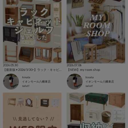
2026.05.30
2026.07.06
【最新版✴︎2026/5/30~】ラック・キャビネット特集
【NEW】my room shop
hinata
hinata
イオンモール八幡東店
イオンモール八幡東店
salut!
salut!