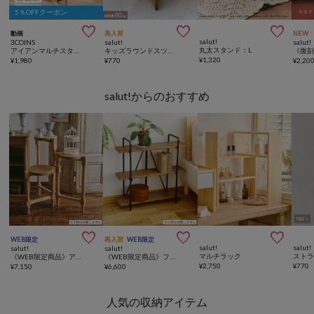
5％OFFクーポン



動画
再入荷
NEW
salut!
3COINS
salut!
salut!
丸太スタンド：L
アイアンマルチスタンド
キッズラウンドスツール
¥
1,320
¥
1,980
¥
770
¥
2,20
salut!からのおすすめ



WEB限定
再入荷
WEB限定
salut!
salut!
salut!
salut!
マルチラック
《WEB限定商品》アンティークラウンドディスプレイラック／vieille beauté
《WEB限定商品》フォールディング3段ラック
¥
2,750
¥
770
¥
7,150
¥
6,600
人気の収納アイテム