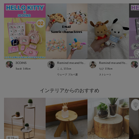
3COINS
Remind me and forever
Remind me and forever
Suu☺︎
168
cm
こ ん
153
cm
ちひ
158
cm
ウェーブ
ブルベ夏
ストレート
インテリアからのおすすめ