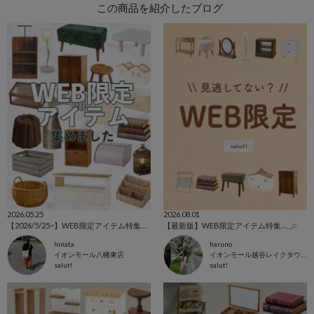
この商品を紹介したブログ
2026.05.25
2026.08.01
【2026/5/25~】WEB限定アイテム特集⚘⚘⚘
【最新版】WEB限定アイテム特集𓂃𓈒𓏸
hinata
haruno
イオンモール八幡東店
イオンモール越谷レイクタウン店
salut!
salut!