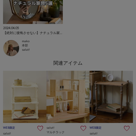
2024.04.05
【絶対に後悔させない】ナチュラル家具5選
mako
本部
salut!
salut!
WEB限定
WEB限定
マルチラック
salut!
salut!