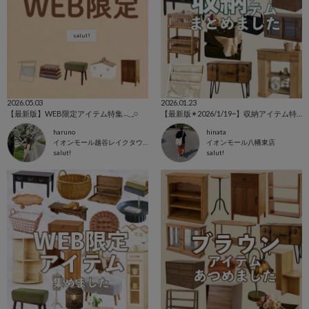
2026.05.03
2026.01.23
【最新版】WEB限定アイテム特集𓂃𓈒𓏸
【最新版✴︎2026/1/19~】収納アイテム特集
haruno
hinata
イオンモール越谷レイクタウン店
イオンモール八幡東店
salut!
salut!