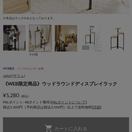
※本品はラックのみとなっております。
※
その他
WEB限定
インフルエンサー企画
salut!(サリュ)
《WEB限定商品》ウッドラウンドディスプレイラック
¥
5,280
（税込）
PALポイント: 48
ポイント獲得 [
PALポイントについて
]
税込5,000円（予約商品は税込3,000円）以上で送料無料[
詳細
]