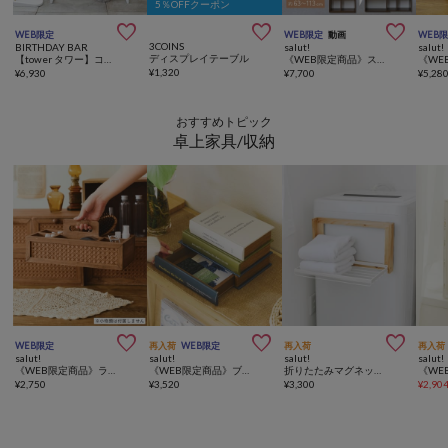
5％OFFクーポン



WEB限定
WEB限定
動画
WEB
3COINS
BIRTHDAY BAR
salut!
salut!
ディスプレイテーブル
【tower タワー】コンソールテーブル タワー
《WEB限定商品》スライドオープンラック
¥
1,320
¥
6,930
¥
7,700
¥
5,28
おすすめトピック
卓上家具/収納



WEB限定
再入荷
WEB限定
再入荷
再入荷
salut!
salut!
salut!
salut!
《WEB限定商品》ラタン仕切りボックス
《WEB限定商品》ブックドロワーボックス／OneSpoonColor
折りたたみマグネットラックワイド／Natural Laundry
¥
2,750
¥
3,520
¥
3,300
¥
2,90