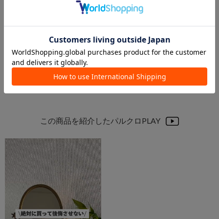
【予約受付開始】my room shop
web限定アイテム
hinata
福岡天神地下街店 スタッフ
イオンモール八幡東店
福岡天神地下街店
salut!
salut!
この商品を紹介したパルクロPLAY