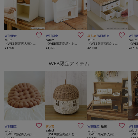



WEB限定
WEB限定
再入荷
WEB限定
WEB
salut!
salut!
salut!
salut!
《WEB限定再入荷》おうち縦型ブレッドボックス
《WEB限定商品》おうちディスプレイラック2段
《WEB限定商品》おうち3引き出しラック
¥
4,400
¥
1,320
¥
2,750
¥
3,63
WEB限定アイテム



WEB限定
再入荷
WEB限定
動画
WEB
salut!
salut!
salut!
salut!
《WEB限定再入荷》cookieシートクッション
《WEB限定商品》どんぐりのおうちバスケット
《WEB限定再入荷》ディスプレイトランクボックススリム／マルシェディスプレイ