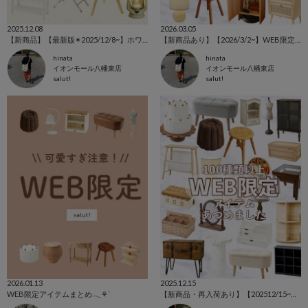
2025.12.08
2026.03.05
【新商品】【最新版✴︎2025/12/8~】ホワイトアイテム特集˚‧ 𓆸
【新商品あり】【2026/3/2~】WEB限定アイテム特集⚘⚘⚘
hinata
hinata
イオンモール八幡東店
イオンモール八幡東店
salut!
salut!
2026.01.13
2025.12.15
WEB限定アイテムまとめ𓂃⚘ᐝ
【新商品・再入荷あり】【202512/15~】WEB限定アイテム特集⚘⚘⚘