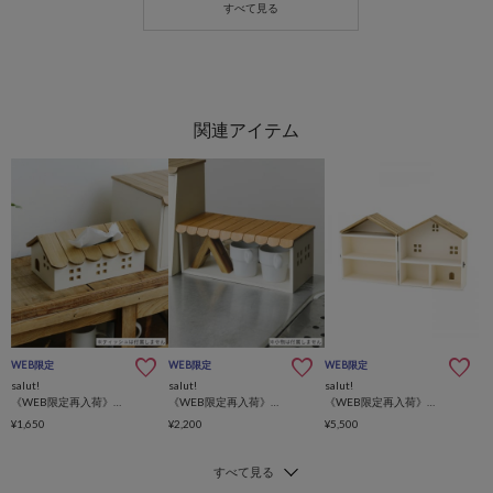
WEB限定
WEB限定
WEB限定
salut!
salut!
salut!
《WEB限定再入荷》おうちティッシュボックスケース
《WEB限定再入荷》おうち横長ラック
《WEB限定再入荷》おうちオープンコレクションラック
¥1,650
¥2,200
¥5,500