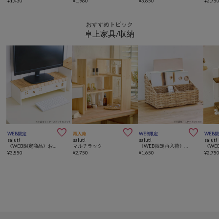
¥
1,430
¥
1,980
¥
3,850
¥
2,75
おすすめトピック
卓上家具/収納



WEB限定
再入荷
WEB限定
WEB
salut!
salut!
salut!
salut!
《WEB限定商品》おうちモニタースタンド
マルチラック
《WEB限定再入荷》PPマルチ収納バスケット
¥
3,850
¥
2,750
¥
1,650
¥
2,75