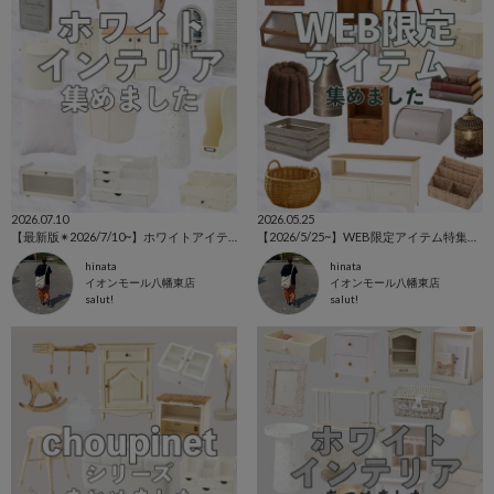
2026.07.10
2026.05.25
【最新版✴︎2026/7/10~】ホワイトアイテム特集˚‧ 𓆸
【2026/5/25~】WEB限定アイテム特集⚘⚘⚘
hinata
hinata
イオンモール八幡東店
イオンモール八幡東店
salut!
salut!