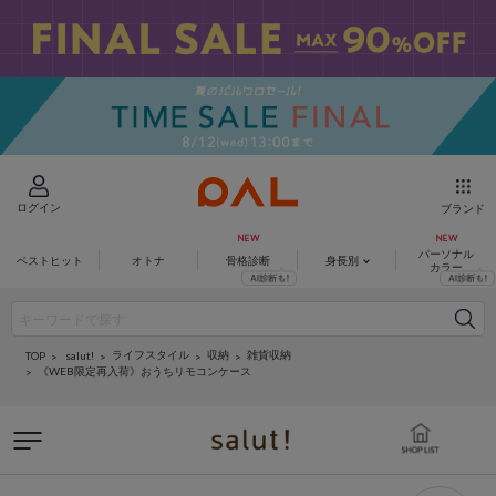
ログイン
ブランド
パーソナル
ベストヒット
オトナ
骨格診断
身長別
カラー
ライフスタイル
収納
雑貨収納
salut!
TOP
《WEB限定再入荷》おうちリモコンケース