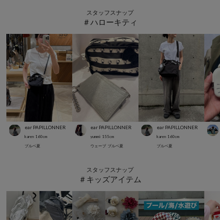
スタッフスナップ
＃ハローキティ
ear PAPILLONNER
ear PAPILLONNER
ear PAPILLONNER
karen
160
cm
yummi
155
cm
karen
160
cm
ブルベ夏
ウェーブ
ブルベ夏
ブルベ夏
スタッフスナップ
＃キッズアイテム