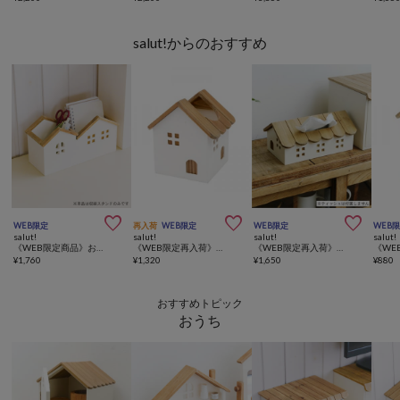
salut!からのおすすめ



WEB限定
再入荷
WEB限定
WEB限定
WEB
salut!
salut!
salut!
salut!
《WEB限定商品》おうち卓上収納スタンド
《WEB限定再入荷》おうちミニティッシュボックスケース
《WEB限定再入荷》おうちティッシュボックスケース
¥
1,760
¥
1,320
¥
1,650
¥
880
おすすめトピック
おうち