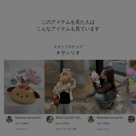
このアイテムを見た人は
こんなアイテムも見ています
スタッフスナップ
＃サンリオ
Remind me and forever
NICE CLAUP / OLIVE des OLIVE OUTLET
Remind me and forever
ちひ
158
cm
m o e
149
cm
ちひ
158
cm
ストレート
ウェーブ
イエベ春
ストレート