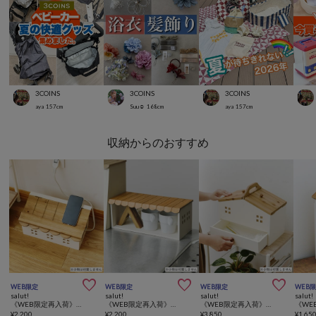
3COINS
3COINS
3COINS
aya
157
cm
Suu☺︎
168
cm
aya
157
cm
収納からのおすすめ



WEB限定
WEB限定
WEB限定
WEB
salut!
salut!
salut!
salut!
《WEB限定再入荷》おうちケーブルボックス
《WEB限定再入荷》おうち横長ラック
《WEB限定再入荷》おうちソーイングボックス
¥
2,200
¥
2,200
¥
3,850
¥
1,65