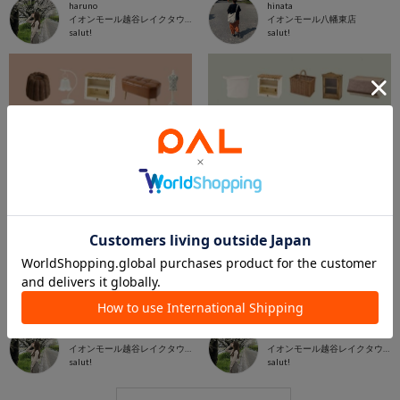
haruno
hinata
イオンモール越谷レイクタウン店
イオンモール八幡東店
salut!
salut!
2025.12.13
2025.11.21
WEB限定アイテムまとめ𓂃⚘ᐝ
【最新版】salut!の収納特集𓂃𓈒𓏸
haruno
haruno
イオンモール越谷レイクタウン店
イオンモール越谷レイクタウン店
salut!
salut!