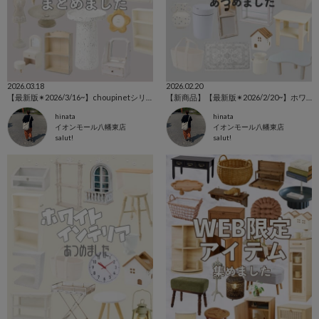
2026.03.18
2026.02.20
【最新版✴︎2026/3/16~】choupinetシリーズ特集🕊️
【新商品】【最新版✴︎2026/2/20~】ホワイトアイテム特集˚‧ 𓆸
hinata
hinata
イオンモール八幡東店
イオンモール八幡東店
salut!
salut!