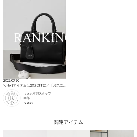
2026.03.30
＼No.1アイテムは20%OFFに／【お気に入り総選挙】途中結果発表！
russet本部スタッフ
本部
russet