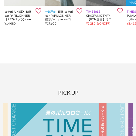
MAX



コラボ
UNISEX
動画
一部予約
動画
コラボ
TIME SALE
TIME 
ear PAPILLONNER
ear PAPILLONNER
CIAOPANIC TYPY
PUAL 
【PEZ(ペッツ)× ear】コラボ/本革/コンパクト/刺しゅう折り財布
撥水/sampo×earコラボポリキャントートバッグ《A4サイズ対応》
:【PON企画】ミニポーチショルダー付きBAG
¥
14,080
¥
17,600
¥
5,280
(
60%OFF
)
¥
8,41
PICK UP