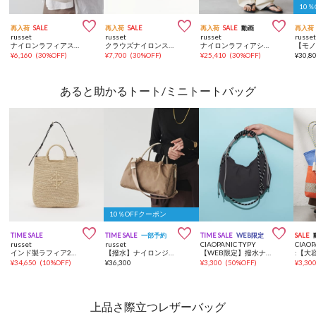
10



再入荷
SALE
再入荷
SALE
再入荷
SALE
動画
再入荷
russet
russet
russet
russe
ナイロンラフィアスクエアマルチケース
クラウズナイロンスクエアフラットポーチ
ナイロンラフィアショルダーバッグ
¥
6,160
(
30%OFF
)
¥
7,700
(
30%OFF
)
¥
25,410
(
30%OFF
)
¥
30,8
あると助かるトート/ミニトートバッグ
10％OFFクーポン



TIME SALE
TIME SALE
一部予約
TIME SALE
WEB限定
SALE
russet
russet
CIAOPANIC TYPY
CIAOP
インド製ラフィア2WAYトートバッグ
【撥水】ナイロンジャガード三層2WAYミニトートバッグ
【WEB限定】撥水ナイロンハーフムーン2WAYBAG
¥
34,650
(
10%OFF
)
¥
36,300
¥
3,300
(
50%OFF
)
¥
3,30
上品さ際立つレザーバッグ