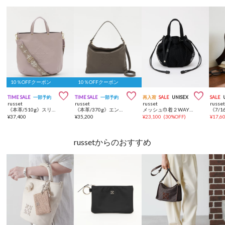
10％OFFクーポン
10％OFFクーポン



TIME SALE
一部予約
TIME SALE
一部予約
再入荷
SALE
UNISEX
SALE
russet
russet
russet
russe
《本革/510g》スリム2WAYトートバッグ <エンボスモノグラム>
《本革/370g》エンボスモノグラムショルダーバッグ
メッシュ巾着２WAYバッグ
¥
37,400
¥
35,200
¥
23,100
(
30%OFF
)
¥
17,6
russetからのおすすめ