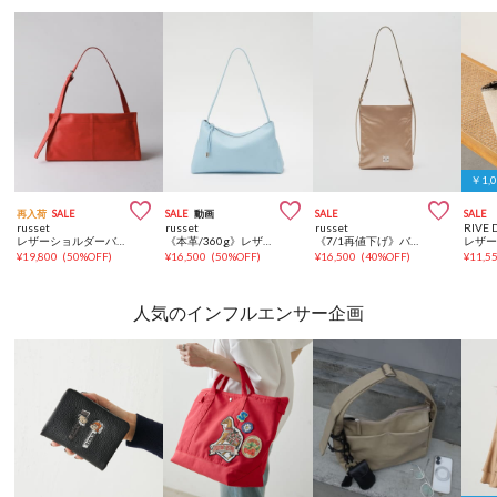
￥1,



再入荷
SALE
SALE
動画
SALE
SALE
russet
russet
russet
RIVE 
レザーショルダーバッグ
《本革/360g》レザー2WAYショルダーバッグ
《7/1再値下げ》バイカラーレザーベルトフラットショルダーバッグ
¥
19,800
(
50%OFF
)
¥
16,500
(
50%OFF
)
¥
16,500
(
40%OFF
)
¥
11,5
人気のインフルエンサー企画