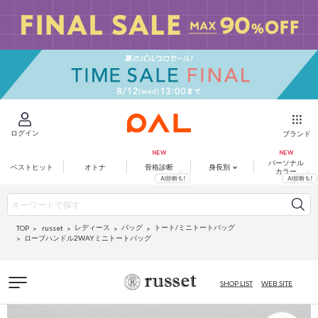
ログイン
ブランド
パーソナル
ベストヒット
オトナ
骨格診断
身長別
カラー
レディース
バッグ
トート/ミニトートバッグ
russet
TOP
ロープハンドル2WAYミニトートバッグ
SHOP LIST
WEB SITE