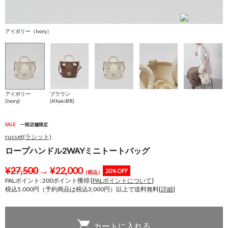
アイボリー（Ivory）
ブ
アイボリー
ブラウン
(Ivory)
(KhakiBR)
SALE
一部店舗限定
russet(ラシット)
ロープハンドル2WAYミニトートバッグ
¥
27,500
→
¥
22,000
20％OFF
（税込）
PALポイント:
200
ポイント獲得 [
PALポイントについて
]
税込5,000円（予約商品は税込3,000円）以上で送料無料[
詳細
]