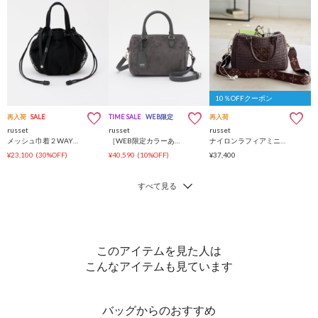
10％OFFクーポン
再入荷
SALE
TIME SALE
WEB限定
再入荷
russet
russet
russet
メッシュ巾着２WAYバッグ
［WEB限定カラーあり］スエード2WAYミニボストンバッグ
ナイロンラフィアミニボストンバッグ
¥23,100
(30%OFF)
¥40,590
(10%OFF)
¥37,400
このアイテムを見た人は
こんなアイテムも見ています
バッグからのおすすめ