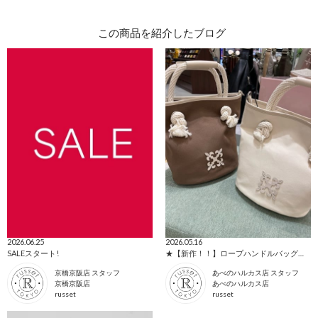
この商品を紹介したブログ
2026.06.25
2026.05.16
SALEスタート!
★【新作！！】ロープハンドルバッグのご紹介★
京橋京阪店 スタッフ
あべのハルカス店 スタッフ
京橋京阪店
あべのハルカス店
russet
russet